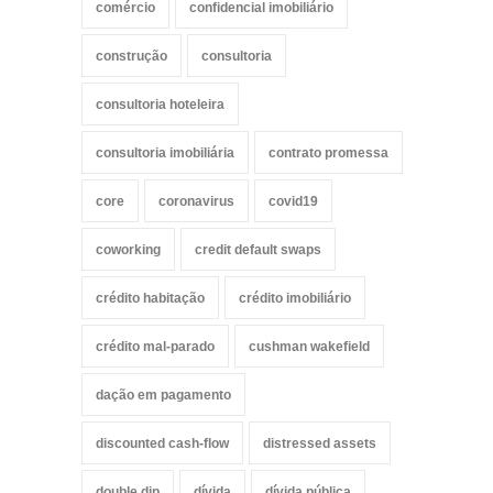
comércio
confidencial imobiliário
construção
consultoria
consultoria hoteleira
consultoria imobiliária
contrato promessa
core
coronavirus
covid19
coworking
credit default swaps
crédito habitação
crédito imobiliário
crédito mal-parado
cushman wakefield
dação em pagamento
discounted cash-flow
distressed assets
double dip
dívida
dívida pública