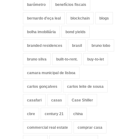
barómetro
benefícios fiscais
bernardo d'eça leal
blockchain
blogs
bolha imobiliária
bond yields
branded residences
brasil
bruno lobo
bruno silva
built-to-rent.
buy-to-let
camara municipal de lisboa
carlos gonçalves
carlos leite de sousa
casafari
casas
Case Shiller
cbre
century 21
china
commercial real estate
comprar casa