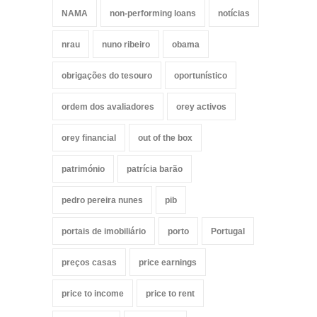
NAMA
non-performing loans
notícias
nrau
nuno ribeiro
obama
obrigações do tesouro
oportunístico
ordem dos avaliadores
orey activos
orey financial
out of the box
património
patrícia barão
pedro pereira nunes
pib
portais de imobiliário
porto
Portugal
preços casas
price earnings
price to income
price to rent