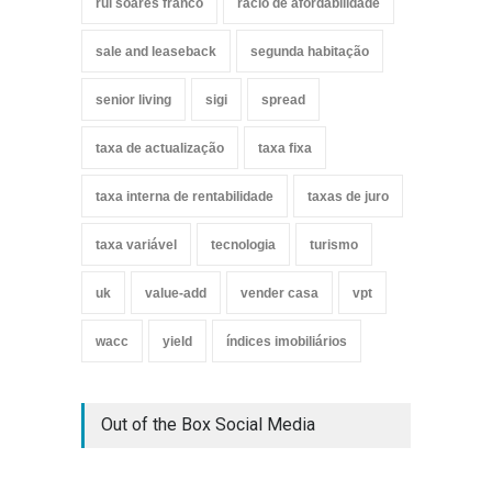
rui soares franco
rácio de afordabilidade
sale and leaseback
segunda habitação
senior living
sigi
spread
taxa de actualização
taxa fixa
taxa interna de rentabilidade
taxas de juro
taxa variável
tecnologia
turismo
uk
value-add
vender casa
vpt
wacc
yield
índices imobiliários
Out of the Box Social Media