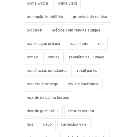
prime watch
prime yield
promoção imobiliária
propriedade rustica
proptech
prédios com rendas antigas
reabilitação urbana
real estate
reit
remax
rendas
residências 3ª idade
residências estudantes
retail parks
reverse mortgage
revista imobiliária
ricardo da palma borges
ricardo guimarães
ricardo pereira
rics
risco
rui bexiga vale