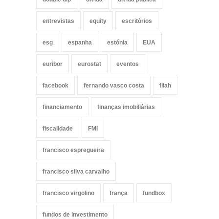
entrevistas
equity
escritórios
esg
espanha
estónia
EUA
euribor
eurostat
eventos
facebook
fernando vasco costa
fiiah
financiamento
finanças imobiliárias
fiscalidade
FMI
francisco espregueira
francisco silva carvalho
francisco virgolino
frança
fundbox
fundos de investimento