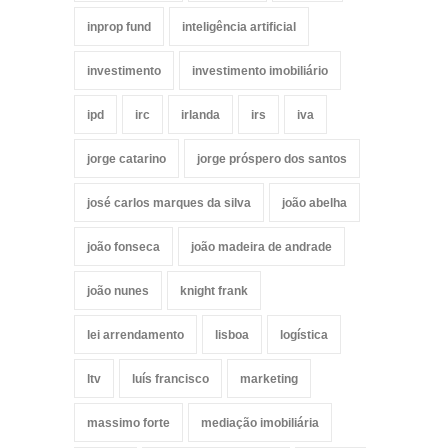
inprop fund
inteligência artificial
investimento
investimento imobiliário
ipd
irc
irlanda
irs
iva
jorge catarino
jorge próspero dos santos
josé carlos marques da silva
joão abelha
joão fonseca
joão madeira de andrade
joão nunes
knight frank
lei arrendamento
lisboa
logística
ltv
luís francisco
marketing
massimo forte
mediação imobiliária