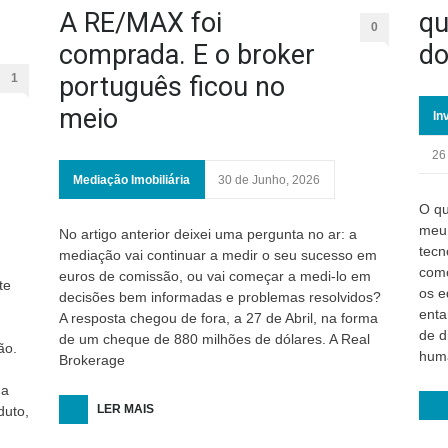
A RE/MAX foi
qu
0
comprada. E o broker
do
1
português ficou no
meio
In
26
Mediação Imobiliária
30 de Junho, 2026
O qu
meu 
No artigo anterior deixei uma pergunta no ar: a
tecn
mediação vai continuar a medir o seu sucesso em
como
euros de comissão, ou vai começar a medi-lo em
te
os e
decisões bem informadas e problemas resolvidos?
enta
A resposta chegou de fora, a 27 de Abril, na forma
de d
de um cheque de 880 milhões de dólares. A Real
ão.
hum
Brokerage
ma
LER MAIS
duto,