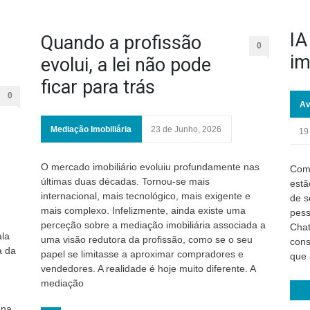
IA
Quando a profissão
0
im
evolui, a lei não pode
ficar para trás
0
Av
Mediação Imobiliária
23 de Junho, 2026
19
O mercado imobiliário evoluiu profundamente nas
Como
últimas duas décadas. Tornou-se mais
estã
internacional, mais tecnológico, mais exigente e
de s
mais complexo. Infelizmente, ainda existe uma
pess
perceção sobre a mediação imobiliária associada a
Chat
ala
uma visão redutora da profissão, como se o seu
cons
a da
papel se limitasse a aproximar compradores e
que 
vendedores. A realidade é hoje muito diferente. A
mediação
 na