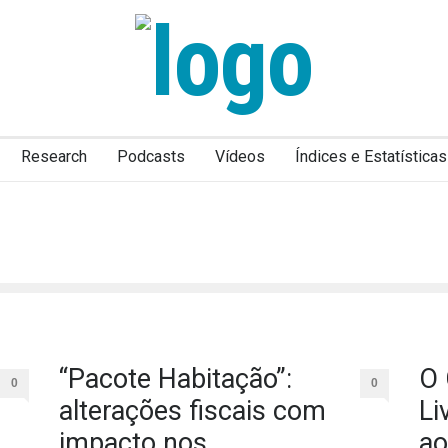
Research
Podcasts
Vídeos
Índices e Estatísticas
“Pacote Habitação”:
O 
0
0
alterações fiscais com
Li
impacto nos
ao