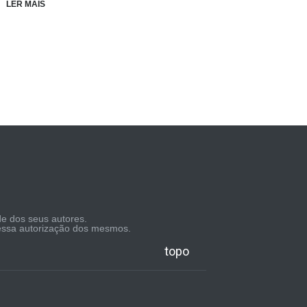
LER MAIS
de dos seus autores.
pressa autorização dos mesmos.
topo