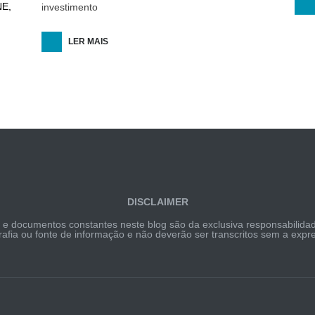
NE,
investimento
LER MAIS
DISCLAIMER
s e documentos constantes neste blog são da exclusiva responsabilida
grafia ou fonte de informação e não deverão ser transcritos sem a ex