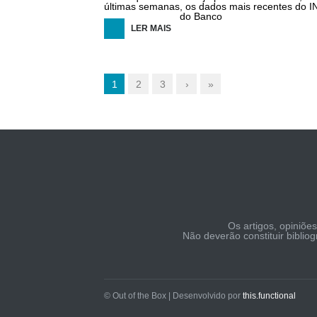
últimas semanas, os dados mais recentes do I
do Banco
LER MAIS
1
2
3
›
»
Os artigos, opiniõe
Não deverão constituir biblio
© Out of the Box | Desenvolvido por
this.functional