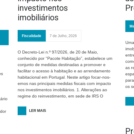
investimentos
Pr
imobiliários
Me
Fiscalidade
7 de Julho, 2026
Uma 
imob
O Decreto-Lei n.º 97/2026, de 20 de Maio,
entr
conhecido por “Pacote Habitação”, estabelece um
come
conjunto de medidas destinadas a promover e
as r
facilitar o acesso à habitação e ao arrendamento
es
espa
habitacional em Portugal. Neste artigo focar-nos-
para
emos nas principais medidas fiscais com impacto
os s
nos investimentos imobiliários. 1. Alterações ao
regime do reinvestimento, em sede de IRS O
ário
LER MAIS
dor
Pr