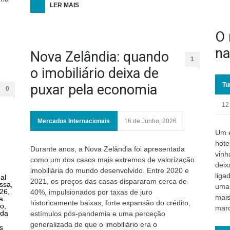
LER MAIS
O 
na
Nova Zelândia: quando
1
o imobiliário deixa de
Tu
puxar pela economia
0
12
Mercados Internacionais
16 de Junho, 2026
Um e
hote
Durante anos, a Nova Zelândia foi apresentada
vinh
como um dos casos mais extremos de valorização
deix
imobiliária do mundo desenvolvido. Entre 2020 e
liga
al
2021, os preços das casas dispararam cerca de
ssa,
uma 
26,
40%, impulsionados por taxas de juro
mais
a.
historicamente baixas, forte expansão do crédito,
o,
mar
 da
estímulos pós-pandemia e uma perceção
generalizada de que o imobiliário era o
s