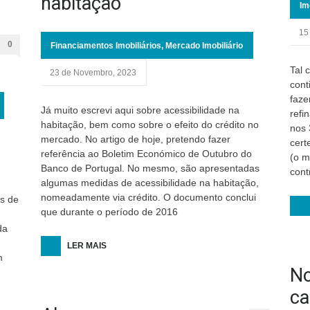
habitação
Im
15
0
Financiamentos Imobiliários
,
Mercado Imobiliário
Tal 
23 de Novembro, 2023
cont
faze
Já muito escrevi aqui sobre acessibilidade na
refi
habitação, bem como sobre o efeito do crédito no
nos 
mercado. No artigo de hoje, pretendo fazer
cert
referência ao Boletim Económico de Outubro do
(o m
Banco de Portugal. No mesmo, são apresentadas
cont
algumas medidas de acessibilidade na habitação,
nomeadamente via crédito. O documento conclui
s de
que durante o período de 2016
da
LER MAIS
m
No
ca