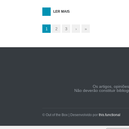
LER MAIS
1
2
3
›
»
Os artigos, opiniõe
Não deverão constituir biblio
© Out of the Box | Desenvolvido por
this.functional