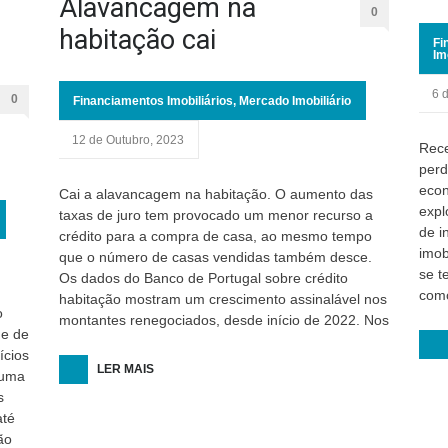
Alavancagem na
0
habitação cai
Fi
Im
6 
0
Financiamentos Imobiliários
,
Mercado Imobiliário
12 de Outubro, 2023
Rece
perd
econ
Cai a alavancagem na habitação. O aumento das
expl
taxas de juro tem provocado um menor recurso a
de i
crédito para a compra de casa, ao mesmo tempo
imob
que o número de casas vendidas também desce.
se t
Os dados do Banco de Portugal sobre crédito
como
habitação mostram um crescimento assinalável nos
o
montantes renegociados, desde início de 2022. Nos
de de
ícios
LER MAIS
 uma
s
até
ão