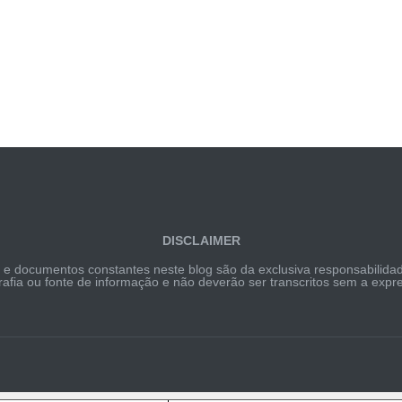
DISCLAIMER
s e documentos constantes neste blog são da exclusiva responsabilida
grafia ou fonte de informação e não deverão ser transcritos sem a ex