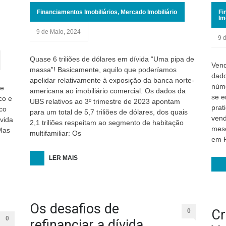
Financiamentos Imobiliários
,
Mercado Imobiliário
Fi
Im
9 de Maio, 2024
9 
Quase 6 triliões de dólares em dívida “Uma pipa de
Vend
massa”! Basicamente, aquilo que poderíamos
dado
apelidar relativamente à exposição da banca norte-
núme
de
americana ao imobiliário comercial. Os dados da
se e
co e
UBS relativos ao 3º trimestre de 2023 apontam
prat
co
para um total de 5,7 triliões de dólares, dos quais
vend
 vida
2,1 triliões respeitam ao segmento de habitação
mese
 Mas
multifamiliar: Os
em P
LER MAIS
Os desafios de
Cr
0
0
refinanciar a dívida