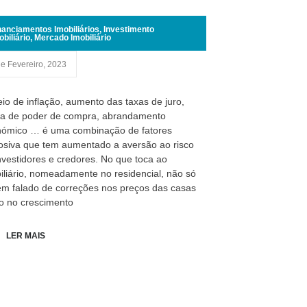
nanciamentos Imobiliários
,
Investimento
obiliário
,
Mercado Imobiliário
de Fevereiro, 2023
io de inflação, aumento das taxas de juro,
a de poder de compra, abrandamento
ómico … é uma combinação de fatores
osiva que tem aumentado a aversão ao risco
nvestidores e credores. No que toca ao
iliário, nomeadamente no residencial, não só
em falado de correções nos preços das casas
 no crescimento
LER MAIS