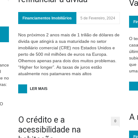
Va
Financiamentos Imobiliários
5 de Fevereiro, 2024
Fi
Nos próximos 2 anos mais de 1 trilião de dólares de
O te
divida que atingirá a sua maturidade no setor
casa
imobiliário comercial (CRE) nos Estados Unidos e
últi
perto de 500 mil milhões de euros na Europa.
subi
Olhemos apenas para dois dos muitos problemas.
que 
nance
“Higher for longer”. As taxas de juros estão
uma 
l
atualmente nos patamares mais altos
te no
ras:
LER MAIS
 O
A 
O crédito e a
0
acessibilidade na
Fi