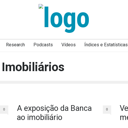
Research
Podcasts
Vídeos
Índices e Estatísticas
Imobiliários
A exposição da Banca
Ve
0
0
ao imobiliário
me