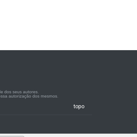
de dos seus autores.
pressa autorização dos mesmos.
topo