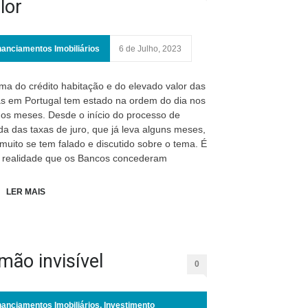
lor
nanciamentos Imobiliários
6 de Julho, 2023
ma do crédito habitação e do elevado valor das
s em Portugal tem estado na ordem do dia nos
mos meses. Desde o início do processo de
da das taxas de juro, que já leva alguns meses,
muito se tem falado e discutido sobre o tema. É
realidade que os Bancos concederam
LER MAIS
mão invisível
0
nanciamentos Imobiliários
,
Investimento