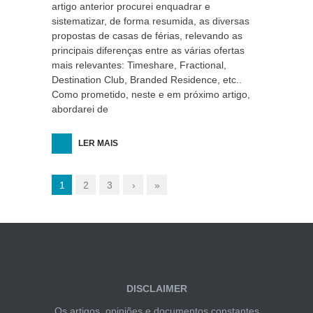
artigo anterior procurei enquadrar e
sistematizar, de forma resumida, as diversas
propostas de casas de férias, relevando as
principais diferenças entre as várias ofertas
mais relevantes: Timeshare, Fractional,
Destination Club, Branded Residence, etc..
Como prometido, neste e em próximo artigo,
abordarei de
LER MAIS
1
2
3
›
»
DISCLAIMER
Os artigos, opiniões e documentos constantes