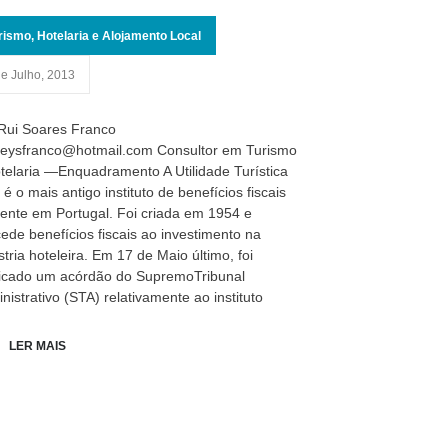
rismo, Hotelaria e Alojamento Local
de Julho, 2013
Rui Soares Franco
reysfranco@hotmail.com Consultor em Turismo
telaria —Enquadramento A Utilidade Turística
 é o mais antigo instituto de benefícios fiscais
tente em Portugal. Foi criada em 1954 e
ede benefícios fiscais ao investimento na
stria hoteleira. Em 17 de Maio último, foi
icado um acórdão do SupremoTribunal
nistrativo (STA) relativamente ao instituto
LER MAIS