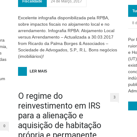
Fiscalidade
24 de Março, 2017
Tu
Excelente infografia disponibilizada pela RPBA,
8 
sobre impactos fiscais no alojamento local e no
arrendamento. Infografia RPBA: Alojamento Local
versus Arrendamento – Actualizada a 30.03.2017
Por 
ura
from Ricardo da Palma Borges & Associados –
ruio
mia,
Sociedade de Advogados, S.P., R.L. Bons negócios
e Ho
s
(imobiliários)!
(UT)
 das
exis
LER MAIS
conc
indú
Num
publ
Admi
O regime do
3
reinvestimento em IRS
para a alienação e
aquisição de habitação
0
própria e permanente