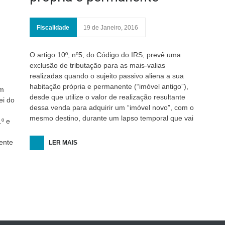
Fiscalidade
19 de Janeiro, 2016
O artigo 10º, nº5, do Código do IRS, prevê uma
exclusão de tributação para as mais-valias
realizadas quando o sujeito passivo aliena a sua
habitação própria e permanente (“imóvel antigo”),
am
desde que utilize o valor de realização resultante
ei do
dessa venda para adquirir um “imóvel novo”, com o
mesmo destino, durante um lapso temporal que vai
.º e
ente
LER MAIS