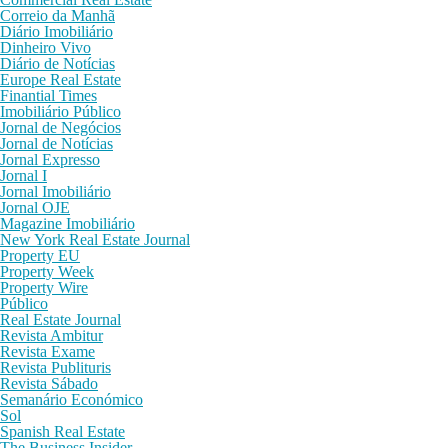
Correio da Manhã
Diário Imobiliário
Dinheiro Vivo
Diário de Notícias
Europe Real Estate
Finantial Times
Imobiliário Público
Jornal de Negócios
Jornal de Notícias
Jornal Expresso
Jornal I
Jornal Imobiliário
Jornal OJE
Magazine Imobiliário
New York Real Estate Journal
Property EU
Property Week
Property Wire
Público
Real Estate Journal
Revista Ambitur
Revista Exame
Revista Publituris
Revista Sábado
Semanário Económico
Sol
Spanish Real Estate
The Business Insider