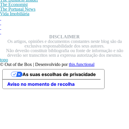
The Economist
The Portugal News
Vida Imobiliária
DISCLAIMER
Os artigos, opiniões e documentos constantes neste blog são da
exclusiva responsabilidade dos seus autores.
Não deverão constituir bibliografia ou fonte de informação e não
deverão ser transcritos sem a expressa autorização dos mesmos.
topo
© Out of the Box | Desenvolvido por
this.functional
As suas escolhas de privacidade
Aviso no momento de recolha