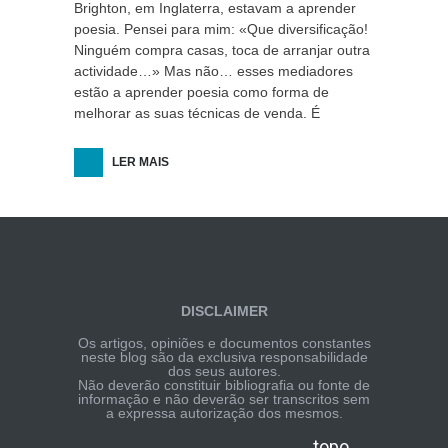
Brighton, em Inglaterra, estavam a aprender
poesia. Pensei para mim: «Que diversificação!
Ninguém compra casas, toca de arranjar outra
actividade…» Mas não… esses mediadores
estão a aprender poesia como forma de
melhorar as suas técnicas de venda. É
LER MAIS
DISCLAIMER
Os artigos, opiniões e documentos constantes
neste blog são da exclusiva responsabilidade
dos seus autores.
Não deverão constituir bibliografia ou fonte de
informação e não deverão ser transcritos sem
a expressa autorização dos mesmos.
topo