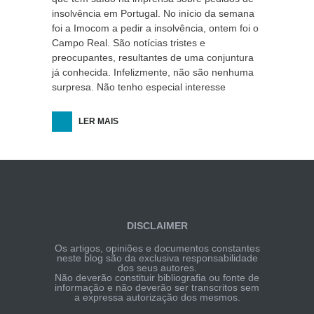
insolvência em Portugal. No início da semana
foi a Imocom a pedir a insolvência, ontem foi o
Campo Real. São notícias tristes e
preocupantes, resultantes de uma conjuntura
já conhecida. Infelizmente, não são nenhuma
surpresa. Não tenho especial interesse
LER MAIS
DISCLAIMER
Os artigos, opiniões e documentos constantes
neste blog são da exclusiva responsabilidade
dos seus autores.
Não deverão constituir bibliografia ou fonte de
informação e não deverão ser transcritos sem
a expressa autorização dos mesmos.