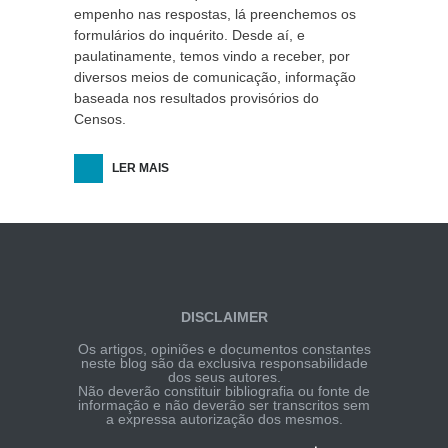
empenho nas respostas, lá preenchemos os
formulários do inquérito. Desde aí, e
paulatinamente, temos vindo a receber, por
diversos meios de comunicação, informação
baseada nos resultados provisórios do
Censos.
LER MAIS
DISCLAIMER
Os artigos, opiniões e documentos constantes
neste blog são da exclusiva responsabilidade
dos seus autores.
Não deverão constituir bibliografia ou fonte de
informação e não deverão ser transcritos sem
a expressa autorização dos mesmos.