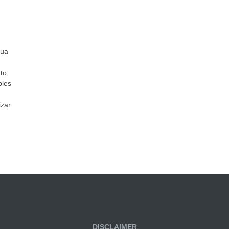
sua
to
ples
zar.
DISCLAIMER