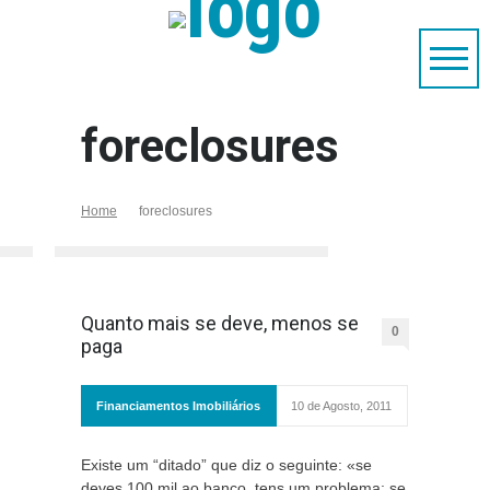
foreclosures
Home
foreclosures
Quanto mais se deve, menos se
0
paga
Financiamentos Imobiliários
10 de Agosto, 2011
Existe um “ditado” que diz o seguinte: «se
deves 100 mil ao banco, tens um problema; se