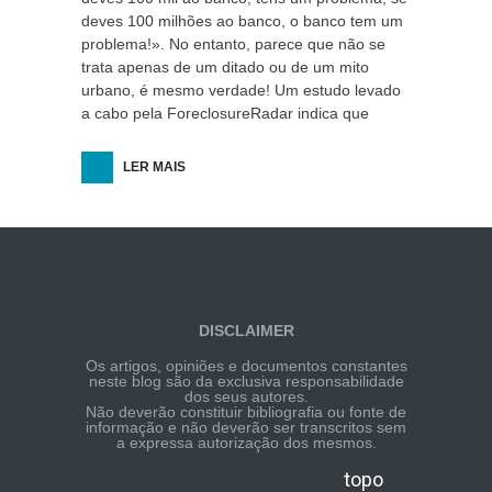
deves 100 milhões ao banco, o banco tem um
problema!». No entanto, parece que não se
trata apenas de um ditado ou de um mito
urbano, é mesmo verdade! Um estudo levado
a cabo pela ForeclosureRadar indica que
LER MAIS
DISCLAIMER
Os artigos, opiniões e documentos constantes
neste blog são da exclusiva responsabilidade
dos seus autores.
Não deverão constituir bibliografia ou fonte de
informação e não deverão ser transcritos sem
a expressa autorização dos mesmos.
topo