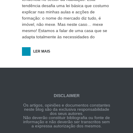
tendência desafia uma lei básica que costumo
explicar nas minhas aulas e acções de
formação: o nome do mercado diz tudo, é
imóvel, não mexe. Mas neste caso… mexe
mesmo! Estamos a falar de uma casa que se
adapta totalmente às necessidades do
LER MAIS
DISCLAIMER
Os artigos, opiniões e documentos constantes
neste blog são da exclusiva responsabilidade
dos seus autores.
Não deverão constituir bibliografia ou fonte de
informação e não deverão ser transcritos sem
a expressa autorização dos mesmos.