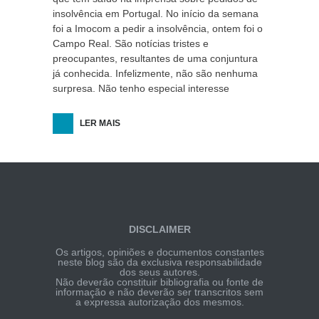
insolvência em Portugal. No início da semana
foi a Imocom a pedir a insolvência, ontem foi o
Campo Real. São notícias tristes e
preocupantes, resultantes de uma conjuntura
já conhecida. Infelizmente, não são nenhuma
surpresa. Não tenho especial interesse
LER MAIS
DISCLAIMER
Os artigos, opiniões e documentos constantes
neste blog são da exclusiva responsabilidade
dos seus autores.
Não deverão constituir bibliografia ou fonte de
informação e não deverão ser transcritos sem
a expressa autorização dos mesmos.