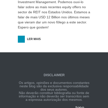
Investment Management. Podemos ouvi-lo
falar sobre as mais recentes equity offers no
sector de REIT nos Estados Unidos. Estamos a
falar de mais USD 12 Billion nos últimos meses
que vieram dar um novo fôlego a este sector.
Espero que gostem!
LER MAIS
DISCLAIMER
Os artigos, opiniões e documentos constantes
neste blog são da exclusiva responsabilidade
dos seus autores.
Não deverão constituir bibliografia ou fonte de
informação e não deverão ser transcritos sem
a expressa autorização dos mesmos.
topo