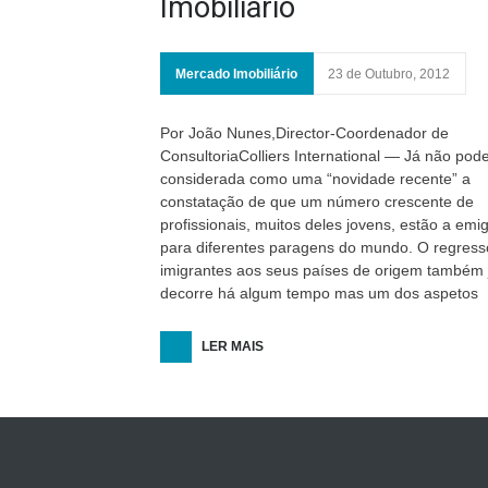
Imobiliário
Mercado Imobiliário
23 de Outubro, 2012
Por João Nunes,Director-Coordenador de
ConsultoriaColliers International — Já não pod
considerada como uma “novidade recente” a
constatação de que um número crescente de
profissionais, muitos deles jovens, estão a emi
para diferentes paragens do mundo. O regress
imigrantes aos seus países de origem também 
decorre há algum tempo mas um dos aspetos
LER MAIS