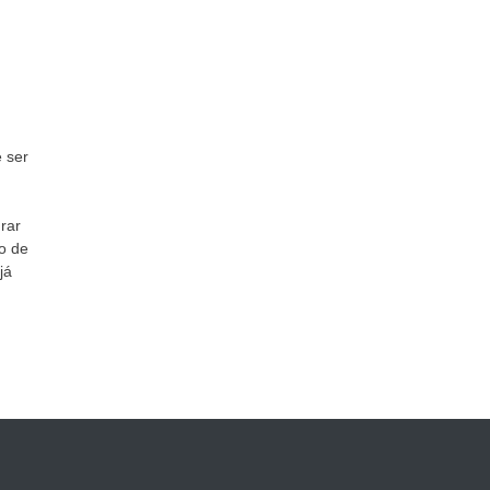
e ser
grar
o de
já