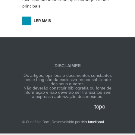
principais
LER MAIS
DISCLAIMER
Os artigos, opiniões e documentos constantes
neste blog são da exclusiva responsabilidade
dos seus autores.
Não deverão constituir bibliografia ou fonte de
informação e não deverão ser transcritos sem
a expressa autorização dos mesmos.
topo
© Out of the Box | Desenvolvido por
this.functional