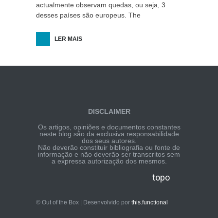
actualmente observam quedas, ou seja, 3
desses países são europeus. The
LER MAIS
DISCLAIMER
Os artigos, opiniões e documentos constantes
neste blog são da exclusiva responsabilidade
dos seus autores.
Não deverão constituir bibliografia ou fonte de
informação e não deverão ser transcritos sem
a expressa autorização dos mesmos.
topo
© Out of the Box | Desenvolvido por
this.functional