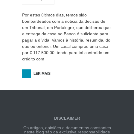
Por estes últimos dias, temos sido
bombardeados com a notícia da decisão de
um Tribunal, em Portalegre, que deliberou que
a entrega da casa ao Banco é suficiente para
pagar a dívida. Vamos à história, resumida, do
que eu entendi: Um casal comprou uma casa
por € 117.500,00, tendo para tal contraído um
crédito com
LER MAIS
DISCLAIMER
Os artigos, opiniões e documentos constantes
neste blog são da exclusiva responsabilidade