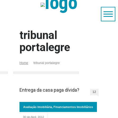
tribunal
portalegre
Home
tribunal portalegre
Entrega da casa paga dívida?
12
Avaliação Imobiliária
,
Financiamentos Imobiliários
30 de Abril, 2012