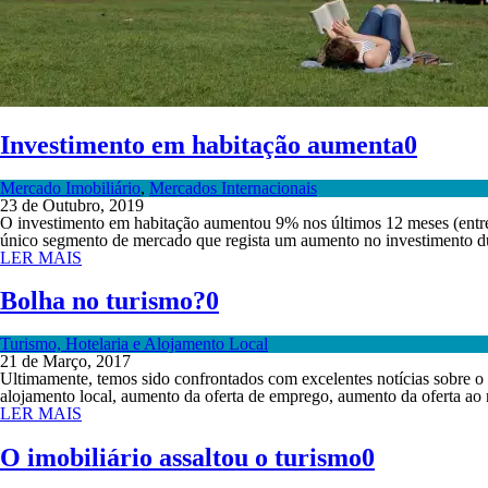
Investimento em habitação aumenta
0
Mercado Imobiliário
,
Mercados Internacionais
23 de Outubro, 2019
O investimento em habitação aumentou 9% nos últimos 12 meses (entre o
único segmento de mercado que regista um aumento no investimento dur
LER MAIS
Bolha no turismo?
0
Turismo, Hotelaria e Alojamento Local
21 de Março, 2017
Ultimamente, temos sido confrontados com excelentes notícias sobre o
alojamento local, aumento da oferta de emprego, aumento da oferta ao nív
LER MAIS
O imobiliário assaltou o turismo
0