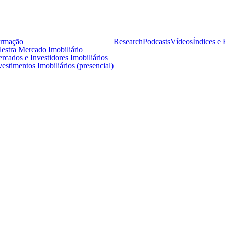
rmação
Research
Podcasts
Vídeos
Índices e 
lestra Mercado Imobiliário
rcados e Investidores Imobiliários
vestimentos Imobiliários (presencial)