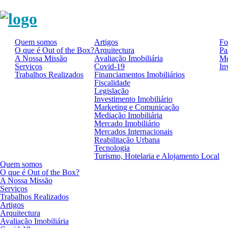
Quem somos
Artigos
Fo
O que é Out of the Box?
Arquitectura
Pa
A Nossa Missão
Avaliação Imobiliária
Me
Serviços
Covid-19
In
Trabalhos Realizados
Financiamentos Imobiliários
Fiscalidade
Legislação
Investimento Imobiliário
Marketing e Comunicação
Mediação Imobiliária
Mercado Imobiliário
Mercados Internacionais
Reabilitação Urbana
Tecnologia
Turismo, Hotelaria e Alojamento Local
Quem somos
O que é Out of the Box?
A Nossa Missão
Serviços
Trabalhos Realizados
Artigos
Arquitectura
Avaliação Imobiliária