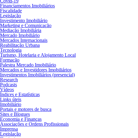
Covid-19
Financiamentos Imobiliários
Fiscalidade
Legislação
Investimento Imobiliário
Marketing e Comunicação
Mediação Imobiliária
Mercado Imobiliário
Mercados Internacionais
Reabilitação Urbana
Tecnologia
Turismo, Hotelaria e Alojamento Local
Formação
Palestra Mercado Imobiliário
Mercados e Investidores Imobiliários
Investimentos Imobiliários (presencial)
Research
Podcasts
Vídeos
Índices e Estatísticas
Links úteis
Imobiliário
Portais e motores de busca
Sites e Blogues
Economia e Finanças
Associações e Ordens Profissionais
Imprensa
Legislação