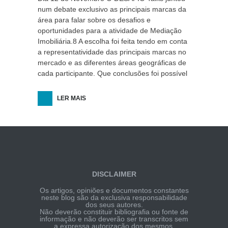
num debate exclusivo as principais marcas da
área para falar sobre os desafios e
oportunidades para a atividade de Mediação
Imobiliária.8 A escolha foi feita tendo em conta
a representatividade das principais marcas no
mercado e as diferentes áreas geográficas de
cada participante. Que conclusões foi possível
LER MAIS
DISCLAIMER
Os artigos, opiniões e documentos constantes
neste blog são da exclusiva responsabilidade
dos seus autores.
Não deverão constituir bibliografia ou fonte de
informação e não deverão ser transcritos sem
a expressa autorização dos mesmos.