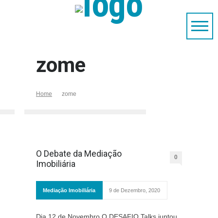
zome
Home
zome
O Debate da Mediação
0
Imobiliária
Mediação Imobiliária
9 de Dezembro, 2020
Dia 12 de Novembro O DESAFIO Talks juntou