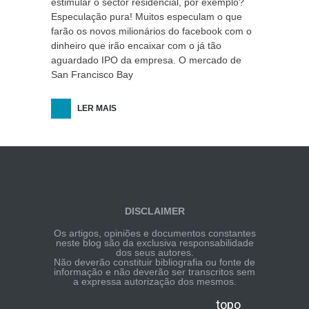
estimular o sector residencial, por exemplo?
Especulação pura! Muitos especulam o que
farão os novos milionários do facebook com o
dinheiro que irão encaixar com o já tão
aguardado IPO da empresa. O mercado de
San Francisco Bay
LER MAIS
DISCLAIMER
Os artigos, opiniões e documentos constantes
neste blog são da exclusiva responsabilidade
dos seus autores.
Não deverão constituir bibliografia ou fonte de
informação e não deverão ser transcritos sem
a expressa autorização dos mesmos.
topo