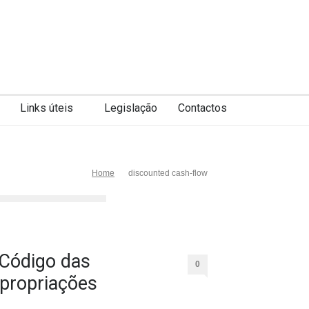
Links úteis
Legislação
Contactos
Home
discounted cash-flow
Código das
0
propriações