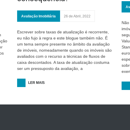
Av
Avaliação Imobiliária
26 de Abril, 2022
Não 
imóv
Escrever sobre taxas de atualização é recorrente,
m
segu
eu não fujo à regra e este blogue também não. É
ação
Valu
um tema sempre presente no âmbito da avaliação
er
Stan
de imóveis, nomeadamente quando os imóveis são
os
euro
avaliados com o recurso a técnicas de fluxos de
espe
caixa descontados. A taxa de atualização costuma
sobr
ser um pressuposto da avaliação, a
exem
LER MAIS