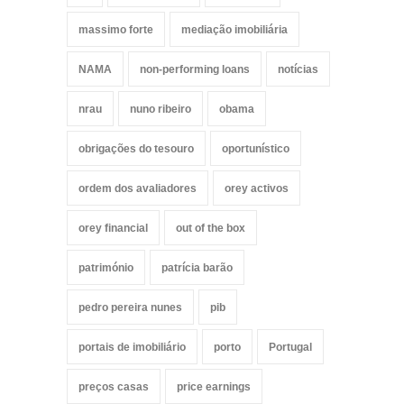
massimo forte
mediação imobiliária
NAMA
non-performing loans
notícias
nrau
nuno ribeiro
obama
obrigações do tesouro
oportunístico
ordem dos avaliadores
orey activos
orey financial
out of the box
património
patrícia barão
pedro pereira nunes
pib
portais de imobiliário
porto
Portugal
preços casas
price earnings