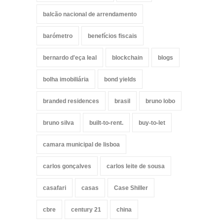
balcão nacional de arrendamento
barómetro
benefícios fiscais
bernardo d'eça leal
blockchain
blogs
bolha imobiliária
bond yields
branded residences
brasil
bruno lobo
bruno silva
built-to-rent.
buy-to-let
camara municipal de lisboa
carlos gonçalves
carlos leite de sousa
casafari
casas
Case Shiller
cbre
century 21
china