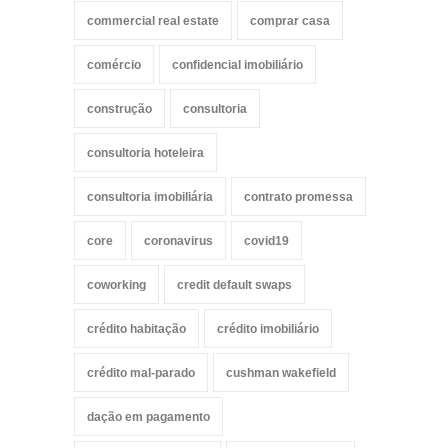
commercial real estate
comprar casa
comércio
confidencial imobiliário
construção
consultoria
consultoria hoteleira
consultoria imobiliária
contrato promessa
core
coronavirus
covid19
coworking
credit default swaps
crédito habitação
crédito imobiliário
crédito mal-parado
cushman wakefield
dação em pagamento