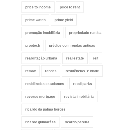
price to income
price to rent
prime watch
prime yield
promoção imobiliária
propriedade rustica
proptech
prédios com rendas antigas
reabilitação urbana
real estate
reit
remax
rendas
residências 3ª idade
residências estudantes
retail parks
reverse mortgage
revista imobiliária
ricardo da palma borges
ricardo guimarães
ricardo pereira