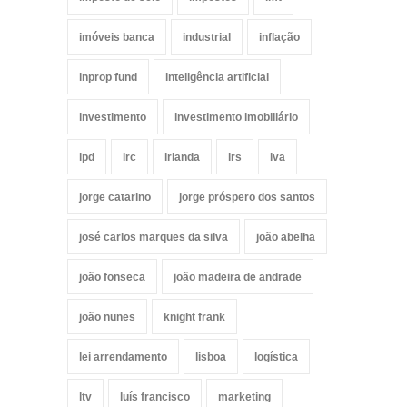
imóveis banca
industrial
inflação
inprop fund
inteligência artificial
investimento
investimento imobiliário
ipd
irc
irlanda
irs
iva
jorge catarino
jorge próspero dos santos
josé carlos marques da silva
joão abelha
joão fonseca
joão madeira de andrade
joão nunes
knight frank
lei arrendamento
lisboa
logística
ltv
luís francisco
marketing