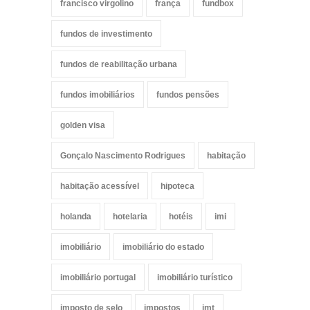
francisco virgolino
frança
fundbox
fundos de investimento
fundos de reabilitação urbana
fundos imobiliários
fundos pensões
golden visa
Gonçalo Nascimento Rodrigues
habitação
habitação acessível
hipoteca
holanda
hotelaria
hotéis
imi
imobiliário
imobiliário do estado
imobiliário portugal
imobiliário turístico
imposto de selo
impostos
imt