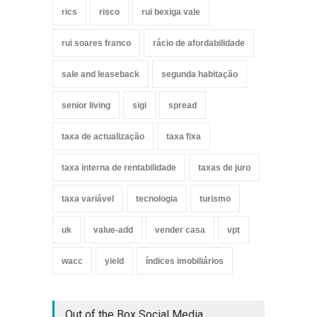
rics
risco
rui bexiga vale
rui soares franco
rácio de afordabilidade
sale and leaseback
segunda habitação
senior living
sigi
spread
taxa de actualização
taxa fixa
taxa interna de rentabilidade
taxas de juro
taxa variável
tecnologia
turismo
uk
value-add
vender casa
vpt
wacc
yield
índices imobiliários
Out of the Box Social Media