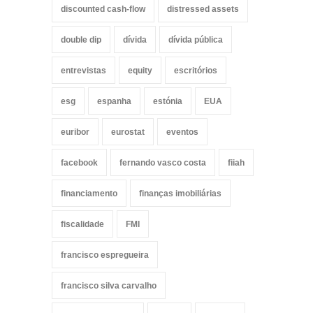
discounted cash-flow
distressed assets
double dip
dívida
dívida pública
entrevistas
equity
escritórios
esg
espanha
estónia
EUA
euribor
eurostat
eventos
facebook
fernando vasco costa
fiiah
financiamento
finanças imobiliárias
fiscalidade
FMI
francisco espregueira
francisco silva carvalho