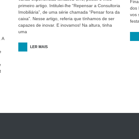
Fina
primeiro artigo. Intitulei-lhe “Repensar a Consultoria
dos 
Imobiliária”, de uma série chamada “Pensar fora da
vos 
caixa”. Nesse artigo, referia que tínhamos de ser
fest
capazes de inovar. E inovamos! Na altura, tinha
uma
 A
LER MAIS
e
e
t