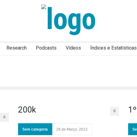
Research
Podcasts
Vídeos
Índices e Estatísticas
200k
1º
0
0
Sem categoria
28 de Março, 2013
Se