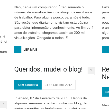
Não, não é um computador. É tão somente o
Faze
número de visualizações que atingimos em 4 anos
para
de trabalho. Para alguns pouco, para nós é tudo.
os m
São vocês, que diariamente visitam esta página
pouc
para obter informação e conhecimento. Ao fim de 4
o an
anos de trabalho, chegamos assim às 200 mil
algu
s, é
visualizações. Obrigado a todos! E,
para
5 foi
LER MAIS
 num
Queridos, mudei o blog!
Re
1
Ne
Sem categoria
24 de Outubro, 2012
Se
Sábado, 07 de Fevereiro de 2009 Depois de
algumas semanas a tentar montar um blog, de
0
Meus
várias experiências tentativa-erro, postei o meu