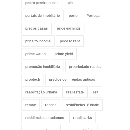
pedro pereira nunes
pib
portais de imobiliário
porto
Portugal
preços casas
price earnings
price to income
price to rent
prime watch
prime yield
promoção imobiliária
propriedade rustica
proptech
prédios com rendas antigas
reabilitação urbana
real estate
reit
remax
rendas
residências 3ª idade
residências estudantes
retail parks