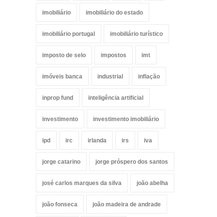
imobiliário
imobiliário do estado
imobiliário portugal
imobiliário turístico
imposto de selo
impostos
imt
imóveis banca
industrial
inflação
inprop fund
inteligência artificial
investimento
investimento imobiliário
ipd
irc
irlanda
irs
iva
jorge catarino
jorge próspero dos santos
josé carlos marques da silva
joão abelha
joão fonseca
joão madeira de andrade