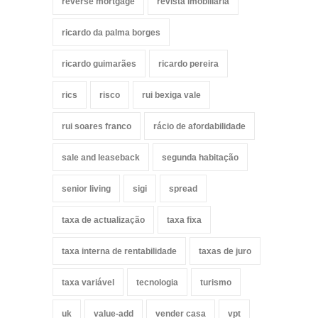
reverse mortgage
revista imobiliária
ricardo da palma borges
ricardo guimarães
ricardo pereira
rics
risco
rui bexiga vale
rui soares franco
rácio de afordabilidade
sale and leaseback
segunda habitação
senior living
sigi
spread
taxa de actualização
taxa fixa
taxa interna de rentabilidade
taxas de juro
taxa variável
tecnologia
turismo
uk
value-add
vender casa
vpt