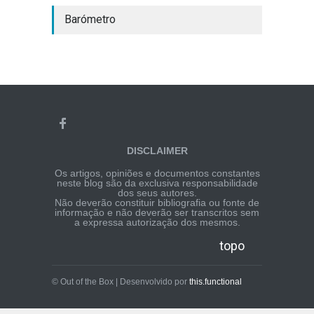
Barómetro
DISCLAIMER
Os artigos, opiniões e documentos constantes
neste blog são da exclusiva responsabilidade
dos seus autores.
Não deverão constituir bibliografia ou fonte de
informação e não deverão ser transcritos sem
a expressa autorização dos mesmos.
topo
© Out of the Box | Desenvolvido por
this.functional