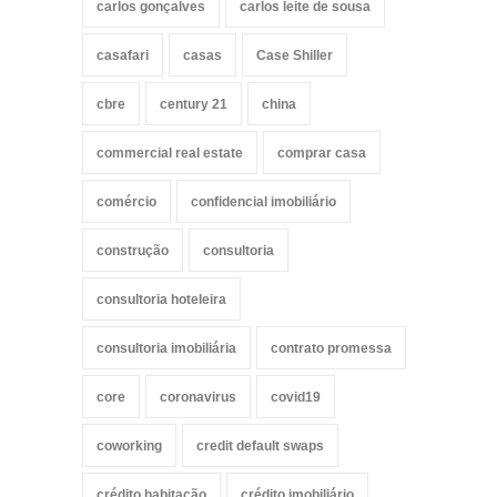
carlos gonçalves
carlos leite de sousa
casafari
casas
Case Shiller
cbre
century 21
china
commercial real estate
comprar casa
comércio
confidencial imobiliário
construção
consultoria
consultoria hoteleira
consultoria imobiliária
contrato promessa
core
coronavirus
covid19
coworking
credit default swaps
crédito habitação
crédito imobiliário