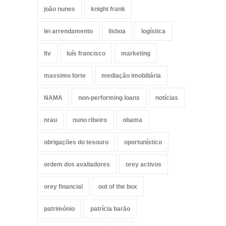
joão nunes
knight frank
lei arrendamento
lisboa
logística
ltv
luís francisco
marketing
massimo forte
mediação imobiliária
NAMA
non-performing loans
notícias
nrau
nuno ribeiro
obama
obrigações do tesouro
oportunístico
ordem dos avaliadores
orey activos
orey financial
out of the box
património
patrícia barão