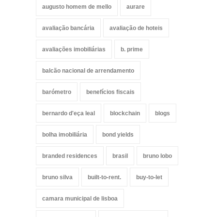
augusto homem de mello
aurare
avaliação bancária
avaliação de hoteis
avaliações imobiliárias
b. prime
balcão nacional de arrendamento
barómetro
benefícios fiscais
bernardo d'eça leal
blockchain
blogs
bolha imobiliária
bond yields
branded residences
brasil
bruno lobo
bruno silva
built-to-rent.
buy-to-let
camara municipal de lisboa