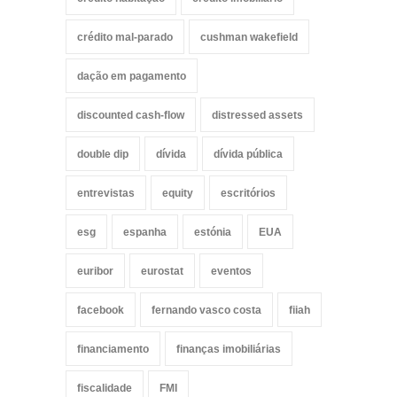
crédito mal-parado
cushman wakefield
dação em pagamento
discounted cash-flow
distressed assets
double dip
dívida
dívida pública
entrevistas
equity
escritórios
esg
espanha
estónia
EUA
euribor
eurostat
eventos
facebook
fernando vasco costa
fiiah
financiamento
finanças imobiliárias
fiscalidade
FMI