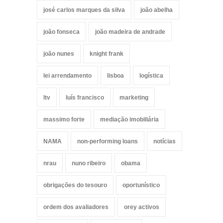
josé carlos marques da silva
joão abelha
joão fonseca
joão madeira de andrade
joão nunes
knight frank
lei arrendamento
lisboa
logística
ltv
luís francisco
marketing
massimo forte
mediação imobiliária
NAMA
non-performing loans
notícias
nrau
nuno ribeiro
obama
obrigações do tesouro
oportunístico
ordem dos avaliadores
orey activos