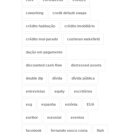
core
coronavirus
covid19
coworking
credit default swaps
crédito habitação
crédito imobiliário
crédito mal-parado
cushman wakefield
dação em pagamento
discounted cash-flow
distressed assets
double dip
dívida
dívida pública
entrevistas
equity
escritórios
esg
espanha
estónia
EUA
euribor
eurostat
eventos
facebook
fernando vasco costa
fiiah