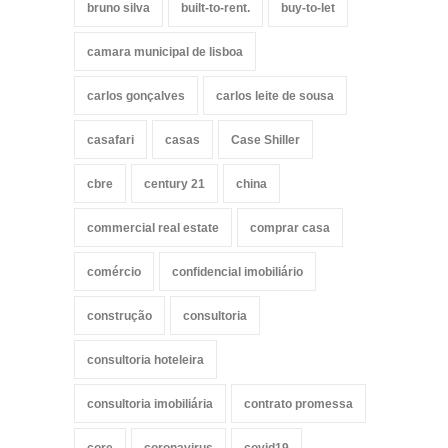
bruno silva
built-to-rent.
buy-to-let
camara municipal de lisboa
carlos gonçalves
carlos leite de sousa
casafari
casas
Case Shiller
cbre
century 21
china
commercial real estate
comprar casa
comércio
confidencial imobiliário
construção
consultoria
consultoria hoteleira
consultoria imobiliária
contrato promessa