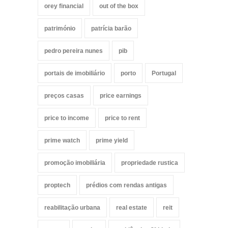
orey financial
out of the box
património
patrícia barão
pedro pereira nunes
pib
portais de imobiliário
porto
Portugal
preços casas
price earnings
price to income
price to rent
prime watch
prime yield
promoção imobiliária
propriedade rustica
proptech
prédios com rendas antigas
reabilitação urbana
real estate
reit