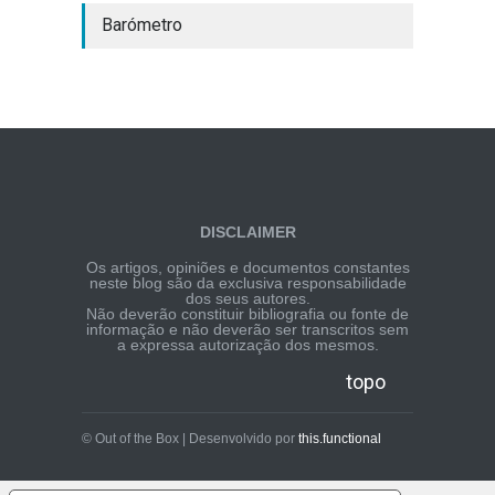
Barómetro
DISCLAIMER
Os artigos, opiniões e documentos constantes
neste blog são da exclusiva responsabilidade
dos seus autores.
Não deverão constituir bibliografia ou fonte de
informação e não deverão ser transcritos sem
a expressa autorização dos mesmos.
topo
© Out of the Box | Desenvolvido por
this.functional