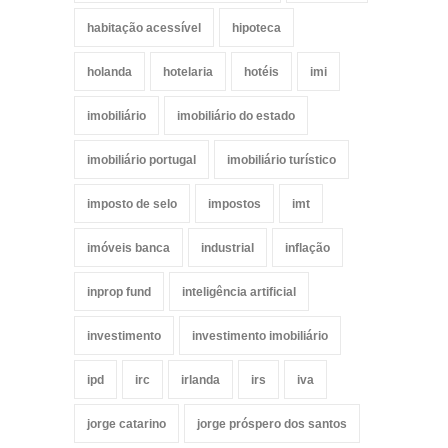
habitação acessível
hipoteca
holanda
hotelaria
hotéis
imi
imobiliário
imobiliário do estado
imobiliário portugal
imobiliário turístico
imposto de selo
impostos
imt
imóveis banca
industrial
inflação
inprop fund
inteligência artificial
investimento
investimento imobiliário
ipd
irc
irlanda
irs
iva
jorge catarino
jorge próspero dos santos