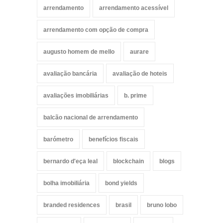
arrendamento
arrendamento acessível
arrendamento com opção de compra
augusto homem de mello
aurare
avaliação bancária
avaliação de hoteis
avaliações imobiliárias
b. prime
balcão nacional de arrendamento
barómetro
benefícios fiscais
bernardo d'eça leal
blockchain
blogs
bolha imobiliária
bond yields
branded residences
brasil
bruno lobo