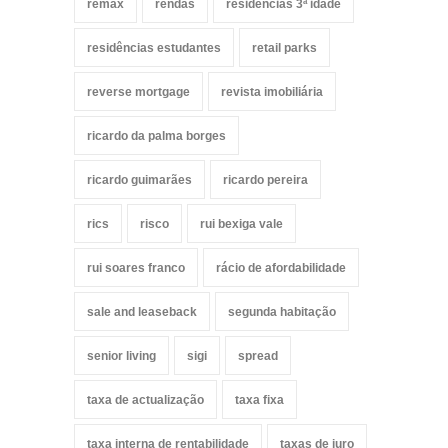
remax
rendas
residências 3ª idade
residências estudantes
retail parks
reverse mortgage
revista imobiliária
ricardo da palma borges
ricardo guimarães
ricardo pereira
rics
risco
rui bexiga vale
rui soares franco
rácio de afordabilidade
sale and leaseback
segunda habitação
senior living
sigi
spread
taxa de actualização
taxa fixa
taxa interna de rentabilidade
taxas de juro