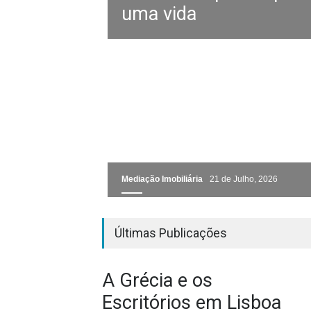
uma vida
Mediação Imobiliária
21 de Julho, 2026
Marca, Qualidade e
Últimas Publicações
Confiança, o verdadeir
mercado de luxo em
A Grécia e os
Portugal
Escritórios em Lisboa