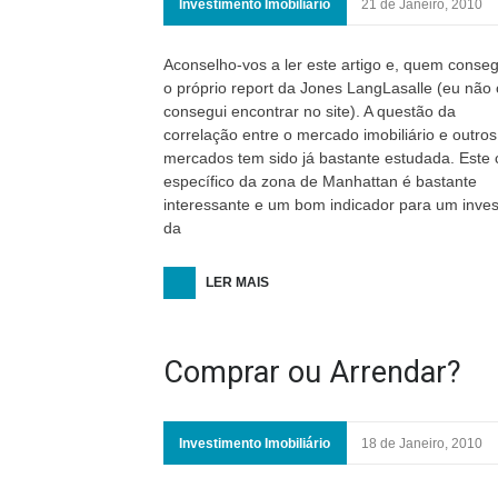
Investimento Imobiliário
21 de Janeiro, 2010
Aconselho-vos a ler este artigo e, quem conseg
o próprio report da Jones LangLasalle (eu não 
consegui encontrar no site). A questão da
correlação entre o mercado imobiliário e outros
mercados tem sido já bastante estudada. Este
específico da zona de Manhattan é bastante
Mercado Imobiliário
9 de Julho, 2026
interessante e um bom indicador para um inves
da
O Mercado da Habitaç
Portugal em 2026: nov
LER MAIS
Research da Out of th
Comprar ou Arrendar?
Investimento Imobiliário
18 de Janeiro, 2010