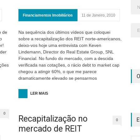
Financiamentos Imobiliários
11 de Janeiro, 2010
o de
Na sequência dos últimos vídeos que coloquei
o
sobre a recapitalização dos REIT norte-americanos,
r!
deixo-vos hoje uma entrevista com Keven
nder
Lindemann, Director do Real Estate Group, SNL
Financial. No fundo do mercado, com a descida
ações
verificada nas cotações, o rácio debt to market cap
lho, 2026
chegou a atingir 60%, o que me parece
O
dramaticamente elevado se pensarmos
a de
LER MAIS
0
Recapitalização no
E
0
mercado de REIT