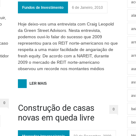
ac
Fundos de Investimento
6 de Janeiro, 2010
al
uir,
o
Hoje deixo-vos uma entrevista com Craig Leopold
an
da Green Street Advisors. Nesta entrevista,
podemos ouvi-lo falar do sucesso que 2009
ar
 caso
representou para os REIT norte-americanos no que
respeita a uma maior facilidade de angariação de
tidor
fresh equity. De acordo com a NAREIT, durante
ar
2009 o mercado de REIT norte-americano
ão em
observou um recorde nos montantes médios
au
o
e Box
av
LER MAIS
av
0
Construção de casas
ba
0
novas em queda livre
be
bl