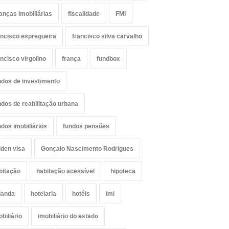
nanças imobiliárias
fiscalidade
FMI
ancisco espregueira
francisco silva carvalho
ancisco virgolino
frança
fundbox
ndos de investimento
ndos de reabilitação urbana
ndos imobiliários
fundos pensões
lden visa
Gonçalo Nascimento Rodrigues
bitação
habitação acessível
hipoteca
landa
hotelaria
hotéis
imi
obiliário
imobiliário do estado