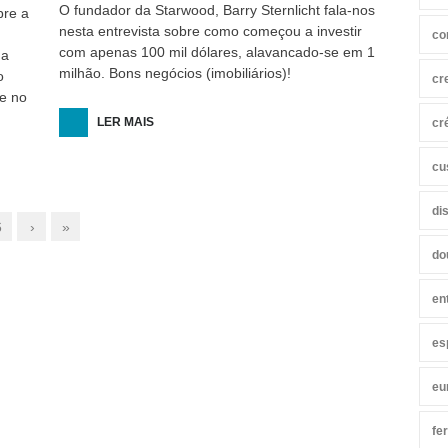
O fundador da Starwood, Barry Sternlicht fala-nos
bre a
nesta entrevista sobre como começou a investir
co
com apenas 100 mil dólares, alavancado-se em 1
na
milhão. Bons negócios (imobiliários)!
o
cr
se no
a. E o
LER MAIS
cr
u no
cu
di
6
›
»
do
en
es
eu
fe