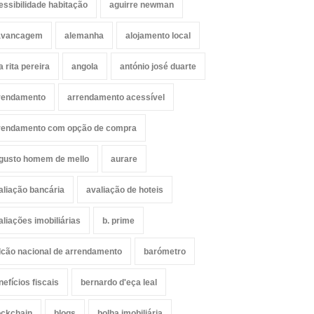
essibilidade habitação
aguirre newman
avancagem
alemanha
alojamento local
a rita pereira
angola
antónio josé duarte
rendamento
arrendamento acessível
rendamento com opção de compra
gusto homem de mello
aurare
aliação bancária
avaliação de hoteis
aliações imobiliárias
b. prime
lcão nacional de arrendamento
barómetro
nefícios fiscais
bernardo d'eça leal
ockchain
blogs
bolha imobiliária