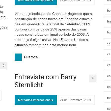
Mercados Internacionais
22 de Dezembro, 2009
da
bo
da
Vinha hoje noticiado no Canal de Negócios que a
nte,
construção de casas novas em Espanha estava a
br
cair em queda livre. Até final de Setembro, 2009
ações
contava com cerca de 25% apenas das casas
bu
novas construídas em igual período de 2008. A
diferença é significativa. Nos Estados Unidos a
ca
situação também não está melhor nem
ca
ntos
LER MAIS
ce
0
Entrevista com Barry
co
0
Sternlicht
co
co
Mercados Internacionais
21 de Dezembro, 2009
co