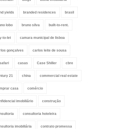
nd yields
branded residences
brasil
uno lobo
bruno silva
built-to-rent.
y-to-let
camara municipal de lisboa
rlos gonçalves
carlos leite de sousa
safari
casas
Case Shiller
cbre
ntury 21
china
commercial real estate
mprar casa
comércio
nfidencial imobiliário
construção
nsultoria
consultoria hoteleira
nsultoria imobiliária
contrato promessa