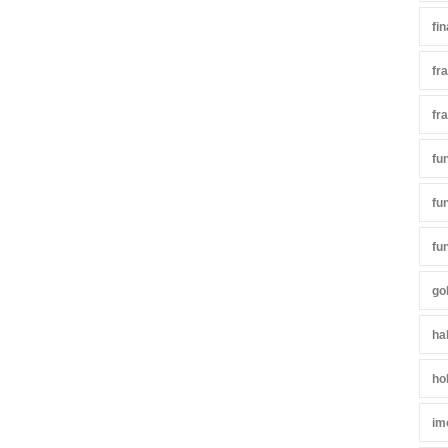
fi
fr
fr
fu
fu
fu
go
ha
ho
im