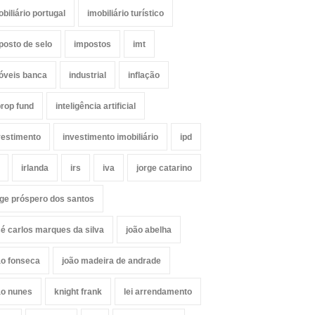
obiliário portugal
imobiliário turístico
posto de selo
impostos
imt
óveis banca
industrial
inflação
prop fund
inteligência artificial
vestimento
investimento imobiliário
ipd
irlanda
irs
iva
jorge catarino
rge próspero dos santos
sé carlos marques da silva
joão abelha
ão fonseca
joão madeira de andrade
ão nunes
knight frank
lei arrendamento