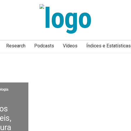
Research
Podcasts
Vídeos
Índices e Estatísticas
logia
 os
eis,
ura