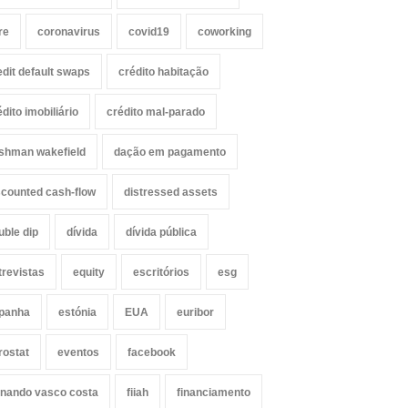
re
coronavirus
covid19
coworking
edit default swaps
crédito habitação
édito imobiliário
crédito mal-parado
shman wakefield
dação em pagamento
scounted cash-flow
distressed assets
uble dip
dívida
dívida pública
trevistas
equity
escritórios
esg
panha
estónia
EUA
euribor
rostat
eventos
facebook
rnando vasco costa
fiiah
financiamento