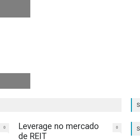
S
o
Leverage no mercado
0
0
S
de REIT