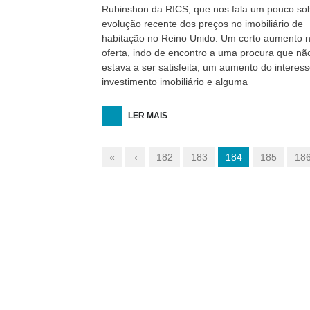
Rubinshon da RICS, que nos fala um pouco so
evolução recente dos preços no imobiliário de
habitação no Reino Unido. Um certo aumento 
Mediação Imobiliária
30 de Junho, 2026
oferta, indo de encontro a uma procura que nã
estava a ser satisfeita, um aumento do interes
A RE/MAX foi comprad
investimento imobiliário e alguma
broker português fico
LER MAIS
meio
«
‹
182
183
184
185
18