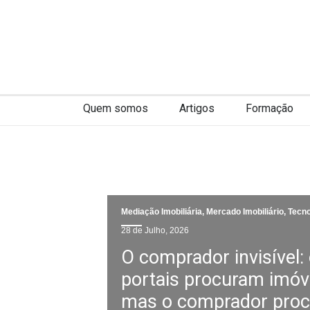
Quem somos
Artigos
Formação
Mediação Imobiliária
,
Mercado Imobiliário
,
Tecno
28 de Julho, 2026
O comprador invisível:
portais procuram imóv
mas o comprador proc