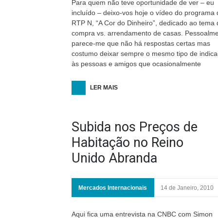
Para quem não teve oportunidade de ver – eu
incluído – deixo-vos hoje o vídeo do programa 
RTP N, “A Cor do Dinheiro”, dedicado ao tema 
compra vs. arrendamento de casas. Pessoalme
parece-me que não há respostas certas mas
costumo deixar sempre o mesmo tipo de indic
Fiscalidade
7 de Julho, 2026
às pessoas e amigos que ocasionalmente
“Pacote Habitação”:
LER MAIS
alterações fiscais com
impacto nos investime
Subida nos Preços de
imobiliários
Habitação no Reino
Unido Abranda
Mercados Internacionais
14 de Janeiro, 2010
Aqui fica uma entrevista na CNBC com Simon