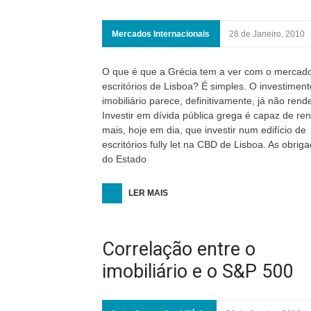
Mercados Internacionais
28 de Janeiro, 2010
O que é que a Grécia tem a ver com o mercad
escritórios de Lisboa? É simples. O investiment
imobiliário parece, definitivamente, já não rende
Investir em dívida pública grega é capaz de re
mais, hoje em dia, que investir num edifício de
escritórios fully let na CBD de Lisboa. As obrig
Turismo, Hotelaria e Alojamento Local
14 de Ju
do Estado
A evolução da hotelari
LER MAIS
Luxo e Ultra-luxo
Correlação entre o
imobiliário e o S&P 500