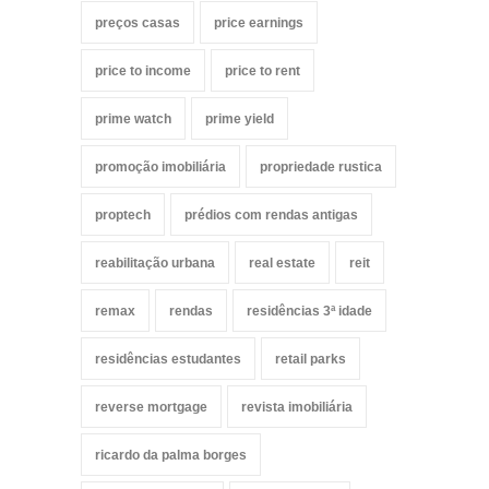
preços casas
price earnings
price to income
price to rent
prime watch
prime yield
promoção imobiliária
propriedade rustica
proptech
prédios com rendas antigas
reabilitação urbana
real estate
reit
remax
rendas
residências 3ª idade
residências estudantes
retail parks
reverse mortgage
revista imobiliária
ricardo da palma borges