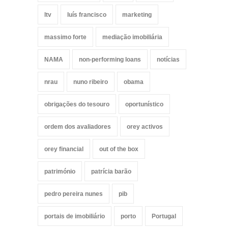
ltv
luís francisco
marketing
massimo forte
mediação imobiliária
NAMA
non-performing loans
notícias
nrau
nuno ribeiro
obama
obrigações do tesouro
oportunístico
ordem dos avaliadores
orey activos
orey financial
out of the box
património
patrícia barão
pedro pereira nunes
pib
portais de imobiliário
porto
Portugal