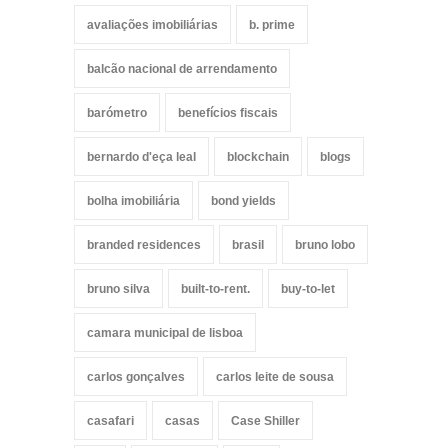
avaliações imobiliárias
b. prime
balcão nacional de arrendamento
barómetro
benefícios fiscais
bernardo d'eça leal
blockchain
blogs
bolha imobiliária
bond yields
branded residences
brasil
bruno lobo
bruno silva
built-to-rent.
buy-to-let
camara municipal de lisboa
carlos gonçalves
carlos leite de sousa
casafari
casas
Case Shiller