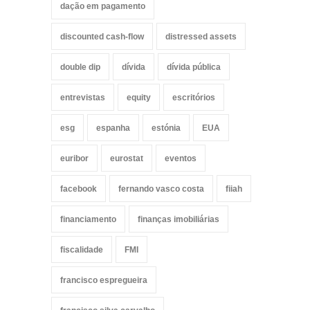
dação em pagamento
discounted cash-flow
distressed assets
double dip
dívida
dívida pública
entrevistas
equity
escritórios
esg
espanha
estónia
EUA
euribor
eurostat
eventos
facebook
fernando vasco costa
fiiah
financiamento
finanças imobiliárias
fiscalidade
FMI
francisco espregueira