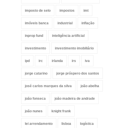
imposto de selo
impostos
imt
imóveis banca
industrial
inflação
inprop fund
inteligência artificial
investimento
investimento imobiliário
ipd
irc
irlanda
irs
iva
jorge catarino
jorge próspero dos santos
josé carlos marques da silva
joão abelha
joão fonseca
joão madeira de andrade
joão nunes
knight frank
lei arrendamento
lisboa
logística