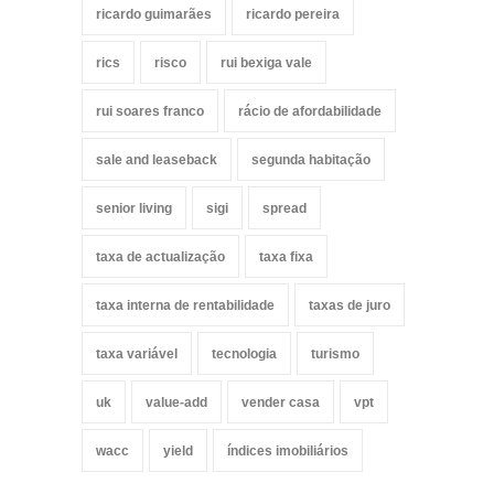
ricardo guimarães
ricardo pereira
rics
risco
rui bexiga vale
rui soares franco
rácio de afordabilidade
sale and leaseback
segunda habitação
senior living
sigi
spread
taxa de actualização
taxa fixa
taxa interna de rentabilidade
taxas de juro
taxa variável
tecnologia
turismo
uk
value-add
vender casa
vpt
wacc
yield
índices imobiliários