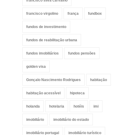
francisco silva carvalho
francisco virgolino
frança
fundbox
fundos de investimento
fundos de reabilitação urbana
fundos imobiliários
fundos pensões
golden visa
Gonçalo Nascimento Rodrigues
habitação
habitação acessível
hipoteca
holanda
hotelaria
hotéis
imi
imobiliário
imobiliário do estado
imobiliário portugal
imobiliário turístico