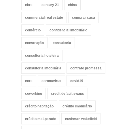
cbre
century 21
china
commercial real estate
comprar casa
comércio
confidencial imobiliário
construção
consultoria
consultoria hoteleira
consultoria imobiliária
contrato promessa
core
coronavirus
covid19
coworking
credit default swaps
crédito habitação
crédito imobiliário
crédito mal-parado
cushman wakefield