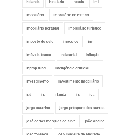
holanda
hotelaria
hotéis
imi
imobiliário
imobiliário do estado
imobiliário portugal
imobiliário turístico
imposto de selo
impostos
imt
imóveis banca
industrial
inflação
inprop fund
inteligência artificial
investimento
investimento imobiliário
ipd
irc
irlanda
irs
iva
jorge catarino
jorge próspero dos santos
josé carlos marques da silva
joão abelha
joão fonseca
joão madeira de andrade