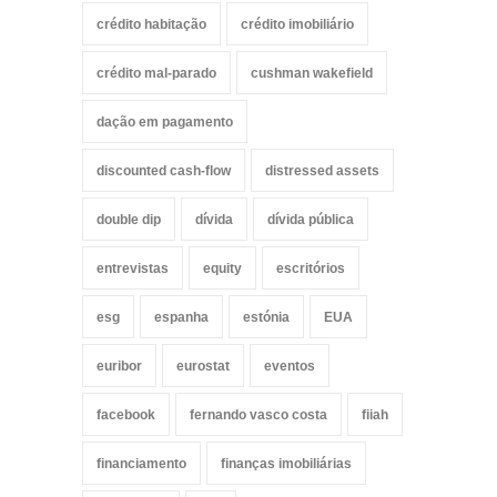
crédito habitação
crédito imobiliário
crédito mal-parado
cushman wakefield
dação em pagamento
discounted cash-flow
distressed assets
double dip
dívida
dívida pública
entrevistas
equity
escritórios
esg
espanha
estónia
EUA
euribor
eurostat
eventos
facebook
fernando vasco costa
fiiah
financiamento
finanças imobiliárias