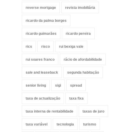
reverse mortgage
revista imobiliária
ricardo da palma borges
ricardo guimarães
ricardo pereira
rics
risco
rui bexiga vale
rui soares franco
rácio de afordabilidade
sale and leaseback
segunda habitação
senior living
sigi
spread
taxa de actualização
taxa fixa
taxa interna de rentabilidade
taxas de juro
taxa variável
tecnologia
turismo