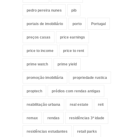
pedro pereira nunes
pib
portais de imobiliário
porto
Portugal
preços casas
price earnings
price to income
price to rent
prime watch
prime yield
promoção imobiliária
propriedade rustica
proptech
prédios com rendas antigas
reabilitação urbana
real estate
reit
remax
rendas
residências 3ª idade
residências estudantes
retail parks