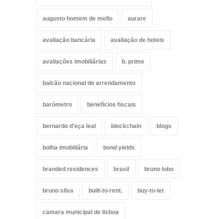
augusto homem de mello
aurare
avaliação bancária
avaliação de hoteis
avaliações imobiliárias
b. prime
balcão nacional de arrendamento
barómetro
benefícios fiscais
bernardo d'eça leal
blockchain
blogs
bolha imobiliária
bond yields
branded residences
brasil
bruno lobo
bruno silva
built-to-rent.
buy-to-let
camara municipal de lisboa