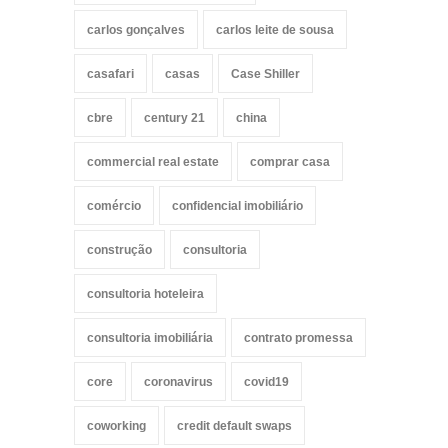
carlos gonçalves
carlos leite de sousa
casafari
casas
Case Shiller
cbre
century 21
china
commercial real estate
comprar casa
comércio
confidencial imobiliário
construção
consultoria
consultoria hoteleira
consultoria imobiliária
contrato promessa
core
coronavirus
covid19
coworking
credit default swaps