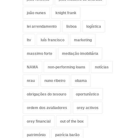
joão nunes
knight frank
lei arrendamento
lisboa
logística
ltv
luís francisco
marketing
massimo forte
mediação imobiliária
NAMA
non-performing loans
notícias
nrau
nuno ribeiro
obama
obrigações do tesouro
oportunístico
ordem dos avaliadores
orey activos
orey financial
out of the box
património
patrícia barão