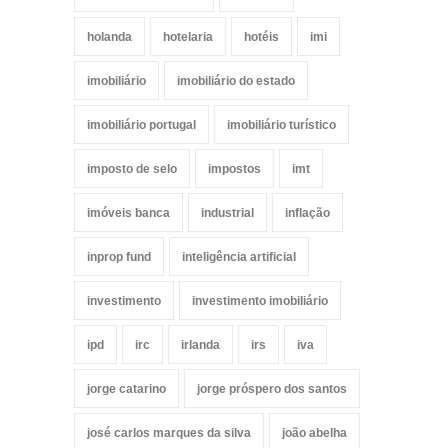
holanda
hotelaria
hotéis
imi
imobiliário
imobiliário do estado
imobiliário portugal
imobiliário turístico
imposto de selo
impostos
imt
imóveis banca
industrial
inflação
inprop fund
inteligência artificial
investimento
investimento imobiliário
ipd
irc
irlanda
irs
iva
jorge catarino
jorge próspero dos santos
josé carlos marques da silva
joão abelha