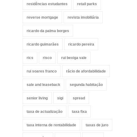
residências estudantes
retail parks
reverse mortgage
revista imobiliária
ricardo da palma borges
ricardo guimarães
ricardo pereira
rics
risco
rui bexiga vale
rui soares franco
rácio de afordabilidade
sale and leaseback
segunda habitação
senior living
sigi
spread
taxa de actualização
taxa fixa
taxa interna de rentabilidade
taxas de juro