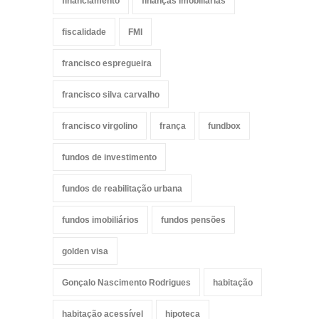
financiamento
finanças imobiliárias
fiscalidade
FMI
francisco espregueira
francisco silva carvalho
francisco virgolino
frança
fundbox
fundos de investimento
fundos de reabilitação urbana
fundos imobiliários
fundos pensões
golden visa
Gonçalo Nascimento Rodrigues
habitação
habitação acessível
hipoteca