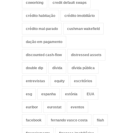
coworking
credit default swaps
crédito habitação
crédito imobiliário
crédito mal-parado
cushman wakefield
dação em pagamento
discounted cash-flow
distressed assets
double dip
dívida
dívida pública
entrevistas
equity
escritórios
esg
espanha
estónia
EUA
euribor
eurostat
eventos
facebook
fernando vasco costa
fiiah