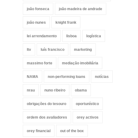
joão fonseca
joão madeira de andrade
joão nunes
knight frank
lei arrendamento
lisboa
logística
ltv
luís francisco
marketing
massimo forte
mediação imobiliária
NAMA
non-performing loans
notícias
nrau
nuno ribeiro
obama
obrigações do tesouro
oportunístico
ordem dos avaliadores
orey activos
orey financial
out of the box