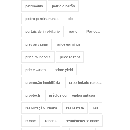
património
patrícia barão
pedro pereira nunes
pib
portais de imobiliário
porto
Portugal
preços casas
price earnings
price to income
price to rent
prime watch
prime yield
promoção imobiliária
propriedade rustica
proptech
prédios com rendas antigas
reabilitação urbana
real estate
reit
remax
rendas
residências 3ª idade