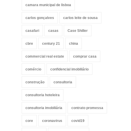
camara municipal de lisboa
carlos gonçalves
carlos leite de sousa
casafari
casas
Case Shiller
cbre
century 21
china
commercial real estate
comprar casa
comércio
confidencial imobiliário
construção
consultoria
consultoria hoteleira
consultoria imobiliária
contrato promessa
core
coronavirus
covid19