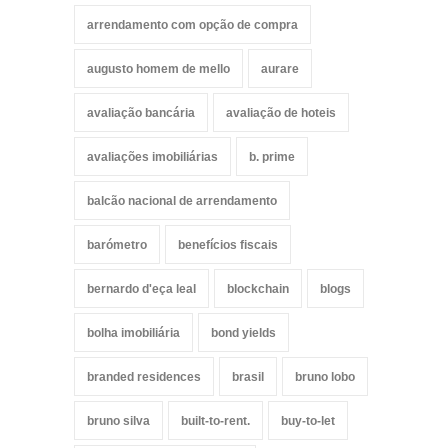
arrendamento com opção de compra
augusto homem de mello
aurare
avaliação bancária
avaliação de hoteis
avaliações imobiliárias
b. prime
balcão nacional de arrendamento
barómetro
benefícios fiscais
bernardo d'eça leal
blockchain
blogs
bolha imobiliária
bond yields
branded residences
brasil
bruno lobo
bruno silva
built-to-rent.
buy-to-let