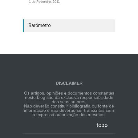
1 de Fevereiro, 2011
Barómetro
DISCLAIMER
Os artigos, opiniões e documentos constantes
neste blog são da exclusiva responsabilidade
dos seus autores.
Não deverão constituir bibliografia ou fonte de
informação e não deverão ser transcritos sem
a expressa autorização dos mesmos.
topo