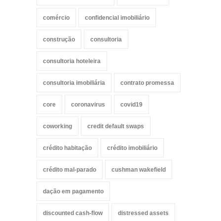
comércio
confidencial imobiliário
construção
consultoria
consultoria hoteleira
consultoria imobiliária
contrato promessa
core
coronavirus
covid19
coworking
credit default swaps
crédito habitação
crédito imobiliário
crédito mal-parado
cushman wakefield
dação em pagamento
discounted cash-flow
distressed assets