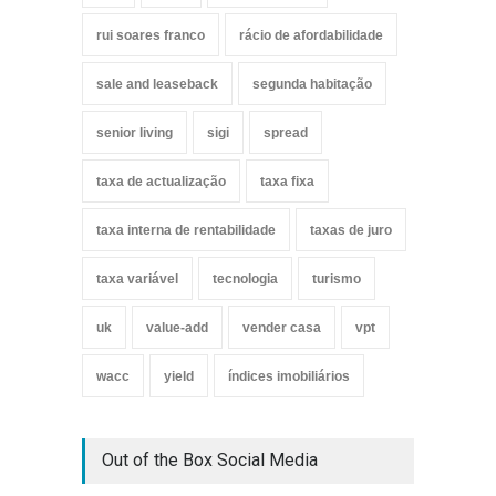
rui soares franco
rácio de afordabilidade
sale and leaseback
segunda habitação
senior living
sigi
spread
taxa de actualização
taxa fixa
taxa interna de rentabilidade
taxas de juro
taxa variável
tecnologia
turismo
uk
value-add
vender casa
vpt
wacc
yield
índices imobiliários
Out of the Box Social Media