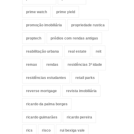
prime watch
prime yield
promoção imobiliária
propriedade rustica
proptech
prédios com rendas antigas
reabilitação urbana
real estate
reit
remax
rendas
residências 3ª idade
residências estudantes
retail parks
reverse mortgage
revista imobiliária
ricardo da palma borges
ricardo guimarães
ricardo pereira
rics
risco
rui bexiga vale