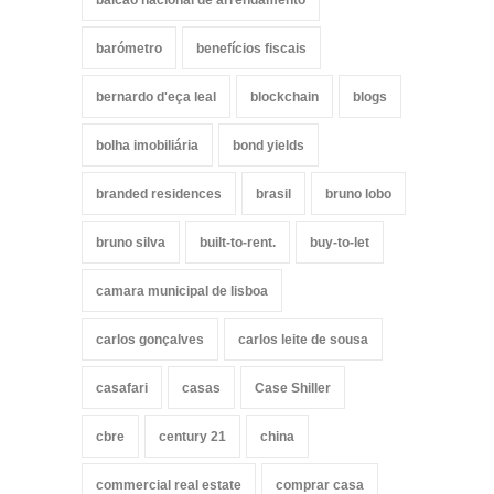
balcão nacional de arrendamento
barómetro
benefícios fiscais
bernardo d'eça leal
blockchain
blogs
bolha imobiliária
bond yields
branded residences
brasil
bruno lobo
bruno silva
built-to-rent.
buy-to-let
camara municipal de lisboa
carlos gonçalves
carlos leite de sousa
casafari
casas
Case Shiller
cbre
century 21
china
commercial real estate
comprar casa