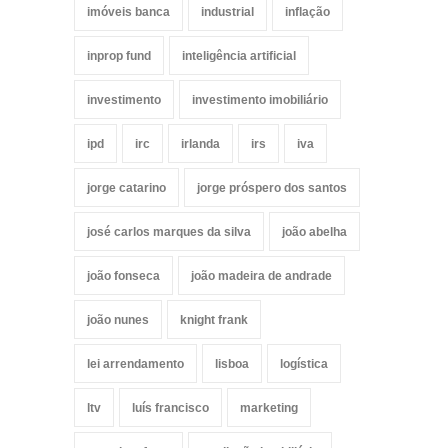
imóveis banca
industrial
inflação
inprop fund
inteligência artificial
investimento
investimento imobiliário
ipd
irc
irlanda
irs
iva
jorge catarino
jorge próspero dos santos
josé carlos marques da silva
joão abelha
joão fonseca
joão madeira de andrade
joão nunes
knight frank
lei arrendamento
lisboa
logística
ltv
luís francisco
marketing