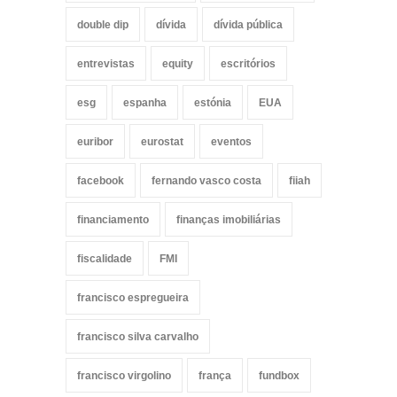
double dip
dívida
dívida pública
entrevistas
equity
escritórios
esg
espanha
estónia
EUA
euribor
eurostat
eventos
facebook
fernando vasco costa
fiiah
financiamento
finanças imobiliárias
fiscalidade
FMI
francisco espregueira
francisco silva carvalho
francisco virgolino
frança
fundbox