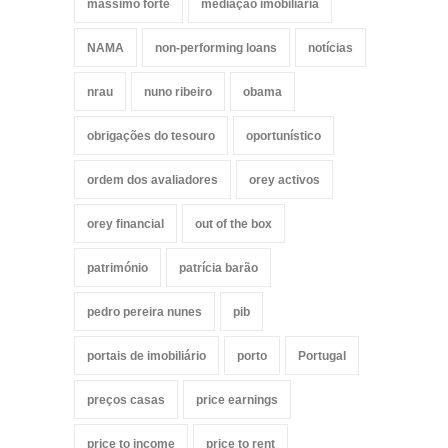
massimo forte
mediação imobiliária
NAMA
non-performing loans
notícias
nrau
nuno ribeiro
obama
obrigações do tesouro
oportunístico
ordem dos avaliadores
orey activos
orey financial
out of the box
património
patrícia barão
pedro pereira nunes
pib
portais de imobiliário
porto
Portugal
preços casas
price earnings
price to income
price to rent