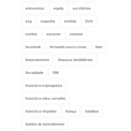
entrevistas
equity
escritórios
esg
espanha
estónia
EUA
euribor
eurostat
eventos
facebook
fernando vasco costa
fiiah
financiamento
finanças imobiliárias
fiscalidade
FMI
francisco espregueira
francisco silva carvalho
francisco virgolino
frança
fundbox
fundos de investimento