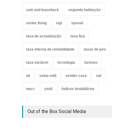
sale and leaseback
segunda habitação
senior living
sigi
spread
taxa de actualização
taxa fixa
taxa interna de rentabilidade
taxas de juro
taxa variável
tecnologia
turismo
uk
value-add
vender casa
vpt
wacc
yield
índices imobiliários
Out of the Box Social Media