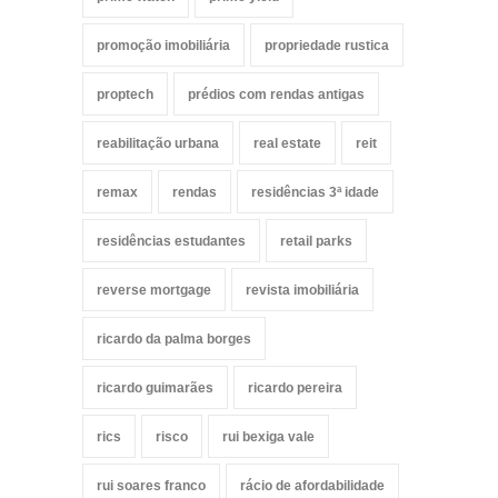
promoção imobiliária
propriedade rustica
proptech
prédios com rendas antigas
reabilitação urbana
real estate
reit
remax
rendas
residências 3ª idade
residências estudantes
retail parks
reverse mortgage
revista imobiliária
ricardo da palma borges
ricardo guimarães
ricardo pereira
rics
risco
rui bexiga vale
rui soares franco
rácio de afordabilidade