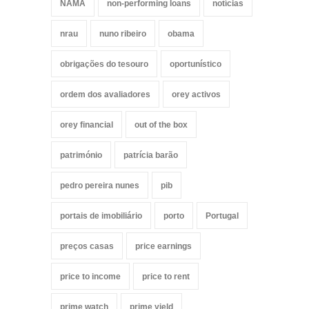
NAMA
non-performing loans
notícias
nrau
nuno ribeiro
obama
obrigações do tesouro
oportunístico
ordem dos avaliadores
orey activos
orey financial
out of the box
património
patrícia barão
pedro pereira nunes
pib
portais de imobiliário
porto
Portugal
preços casas
price earnings
price to income
price to rent
prime watch
prime yield