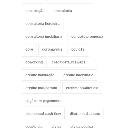
construção
consultoria
consultoria hoteleira
consultoria imobiliária
contrato promessa
core
coronavirus
covid19
coworking
credit default swaps
crédito habitação
crédito imobiliário
crédito mal-parado
cushman wakefield
dação em pagamento
discounted cash-flow
distressed assets
double dip
dívida
dívida pública