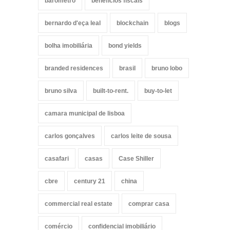
barómetro
benefícios fiscais
bernardo d'eça leal
blockchain
blogs
bolha imobiliária
bond yields
branded residences
brasil
bruno lobo
bruno silva
built-to-rent.
buy-to-let
camara municipal de lisboa
carlos gonçalves
carlos leite de sousa
casafari
casas
Case Shiller
cbre
century 21
china
commercial real estate
comprar casa
comércio
confidencial imobiliário