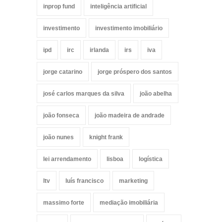
inprop fund
inteligência artificial
investimento
investimento imobiliário
ipd
irc
irlanda
irs
iva
jorge catarino
jorge próspero dos santos
josé carlos marques da silva
joão abelha
joão fonseca
joão madeira de andrade
joão nunes
knight frank
lei arrendamento
lisboa
logística
ltv
luís francisco
marketing
massimo forte
mediação imobiliária