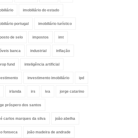
obiliário
imobiliário do estado
obiliário portugal
imobiliário turístico
posto de selo
impostos
imt
óveis banca
industrial
inflação
prop fund
inteligência artificial
vestimento
investimento imobiliário
ipd
irlanda
irs
iva
jorge catarino
rge próspero dos santos
sé carlos marques da silva
joão abelha
ão fonseca
joão madeira de andrade