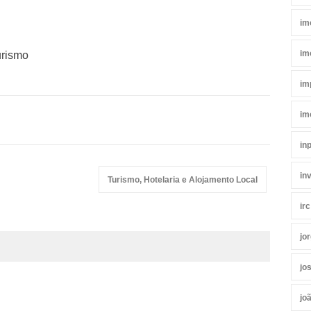
im
im
urismo
im
im
in
in
Turismo, Hotelaria e Alojamento Local
irc
jo
jo
jo