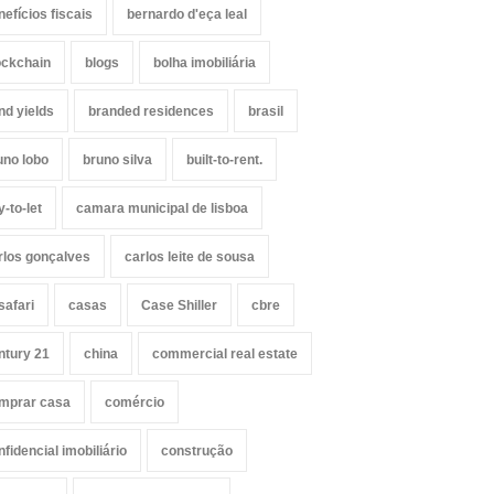
nefícios fiscais
bernardo d'eça leal
ockchain
blogs
bolha imobiliária
nd yields
branded residences
brasil
uno lobo
bruno silva
built-to-rent.
y-to-let
camara municipal de lisboa
rlos gonçalves
carlos leite de sousa
safari
casas
Case Shiller
cbre
ntury 21
china
commercial real estate
mprar casa
comércio
nfidencial imobiliário
construção