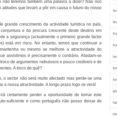
 não teremos também uma palavra a dizer? Não nos
m atitudes que levam a pôr em causa o futuro do nosso
fe
fi
grande crescimento da actividade turística no país,
 conjuntura e da procura crescente deste destino em
fr
nde a segurança (actualmente o primeiro grande factor
s) está em risco. No entanto, temos que continuar a
fr
 mantenha ou mesmo se melhore a atractividade do
que assistimos é precisamente o contrário. Afastam-se
fu
troco de argumentos nebulosos e pouco credíveis e de
entes. A troco de quê?
fu
zo, o sector não será muito afectado mas perde-se uma
fu
r a nossa atractividade. A longo prazo logo se verá!
go
 irá certamente perder a oportunidade de tornar este
auto-suficiente e como português não posso deixar de
ha
ho