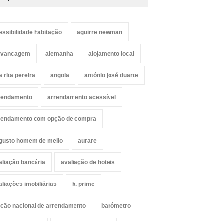
essibilidade habitação
aguirre newman
avancagem
alemanha
alojamento local
a rita pereira
angola
antónio josé duarte
rendamento
arrendamento acessível
rendamento com opção de compra
gusto homem de mello
aurare
aliação bancária
avaliação de hoteis
aliações imobiliárias
b. prime
lcão nacional de arrendamento
barómetro