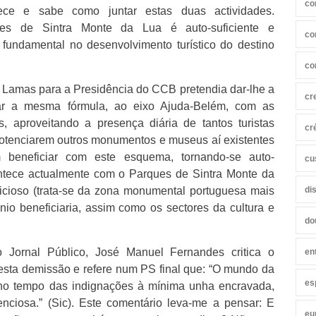
co
ece e sabe como juntar estas duas actividades.
ues de Sintra Monte da Lua é auto-suficiente e
co
undamental no desenvolvimento turístico do destino
co
Lamas para a Presidência do CCB pretendia dar-lhe a
cr
car a mesma fórmula, ao eixo Ajuda-Belém, com as
, aproveitando a presença diária de tantos turistas
cr
otenciarem outros monumentos e museus aí existentes
 beneficiar com este esquema, tornando-se auto-
cu
ntece actualmente com o Parques de Sintra Monte da
cioso (trata-se da zona monumental portuguesa mais
di
ónio beneficiaria, assim como os sectores da cultura e
do
 Jornal Público, José Manuel Fernandes critica o
en
 esta demissão e refere num PS final que: “O mundo da
es
te no tempo das indignações à mínima unha encravada,
enciosa.” (Sic). Este comentário leva-me a pensar: E
eu