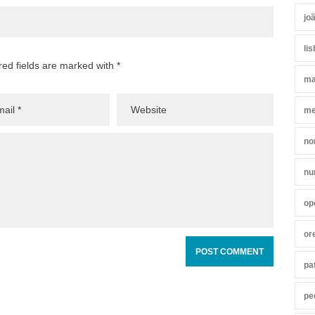
jo
li
red fields are marked with *
ma
me
no
nu
op
or
pa
pe