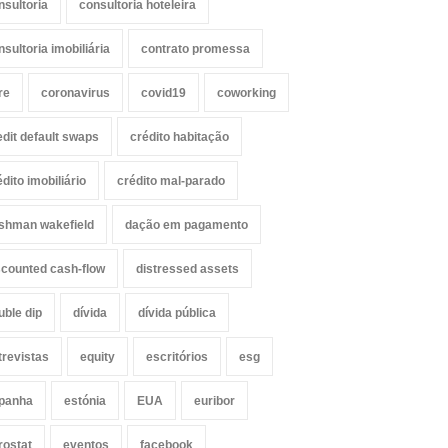
nsultoria
consultoria hoteleira
nsultoria imobiliária
contrato promessa
re
coronavirus
covid19
coworking
edit default swaps
crédito habitação
édito imobiliário
crédito mal-parado
shman wakefield
dação em pagamento
scounted cash-flow
distressed assets
uble dip
dívida
dívida pública
trevistas
equity
escritórios
esg
panha
estónia
EUA
euribor
rostat
eventos
facebook