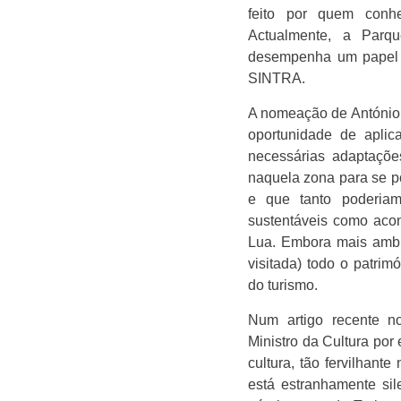
feito por quem conh
Actualmente, a Parq
desempenha um papel f
SINTRA.
A nomeação de António 
oportunidade de apli
necessárias adaptações
naquela zona para se p
e que tanto poderiam
sustentáveis como aco
Lua. Embora mais ambi
visitada) todo o patrim
do turismo.
Num artigo recente no
Ministro da Cultura por
cultura, tão fervilhan
está estranhamente sil