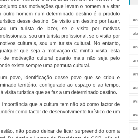
conjunto das motivações que levam o homem a visitar
o outro homem num determinado destino é o produto
ac
turístico desse destino. Se visito um destino por lazer,
sou um turista de lazer, se o visito por motivos
al
profissionais, sou um turista profissional, se o visito por
motivos culturais, sou um turista cultural. No entanto,
an
qualquer que seja a motivação da minha visita, esta
de motivação cultural quanto mais não seja pelo
ar
onde existe sempre uma permuta cultural.
ar
um povo, identificação desse povo que se criou e
inado território, configurado ao espaço e ao tempo,
au
 visita turística que se faz a um determinado destino.
av
a importância que a cultura tem não só como factor de
também como factor de desenvolvimento turístico de um
av
ba
estão, não posso deixar de ficar surpreendido com a