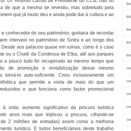
rof. Dr. António Lamas de Presidente do CCB, não só
be
da de que a mesma se revestiu, mas sobretudo pela
omem que já muito deu e ainda pode dar à cultura e ao
bl
bo
e conhecedor do seu património, gostaria de recordar
em interveio no património de Sintra e ao longo dos
br
. Desde aos palácios quase em ruínas, como é o caso
ate ou o Chalé da Condessa de Elba, até aos parques
bu
o a pouco tudo foi recuperado ao mesmo tempo que
ão de promoção e rentabilização desse mesmo
ca
a torná-lo auto-suficiente. Criou inclusivamente um
ca
bilhética que permite a visita de mais do que um
eduzidos e que funciona como factor promocional
ce
co
à vista: aumento significativo da procura turística
ito anos mais que triplicou a procura, cifrando-se
co
 de 2 milhões de entradas) assim como a melhoria
amento turístico. E todos beneficiámos deste trabalho