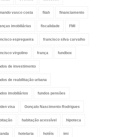
rnando vasco costa
fiiah
financiamento
nanças imobiliárias
fiscalidade
FMI
ancisco espregueira
francisco silva carvalho
ancisco virgolino
frança
fundbox
ndos de investimento
ndos de reabilitação urbana
ndos imobiliários
fundos pensões
lden visa
Gonçalo Nascimento Rodrigues
bitação
habitação acessível
hipoteca
landa
hotelaria
hotéis
imi