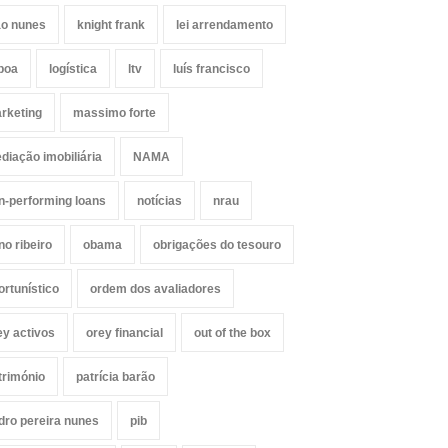
ão nunes
knight frank
lei arrendamento
sboa
logística
ltv
luís francisco
rketing
massimo forte
diação imobiliária
NAMA
n-performing loans
notícias
nrau
no ribeiro
obama
obrigações do tesouro
ortunístico
ordem dos avaliadores
ey activos
orey financial
out of the box
trimónio
patrícia barão
dro pereira nunes
pib