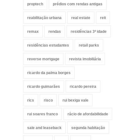
proptech
prédios com rendas antigas
reabilitação urbana
real estate
reit
remax
rendas
residências 3ª idade
residências estudantes
retail parks
reverse mortgage
revista imobiliária
ricardo da palma borges
ricardo guimarães
ricardo pereira
rics
risco
rui bexiga vale
rui soares franco
rácio de afordabilidade
sale and leaseback
segunda habitação