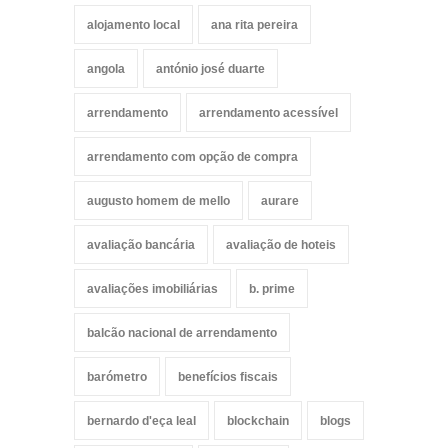
alojamento local
ana rita pereira
angola
antónio josé duarte
arrendamento
arrendamento acessível
arrendamento com opção de compra
augusto homem de mello
aurare
avaliação bancária
avaliação de hoteis
avaliações imobiliárias
b. prime
balcão nacional de arrendamento
barómetro
benefícios fiscais
bernardo d'eça leal
blockchain
blogs