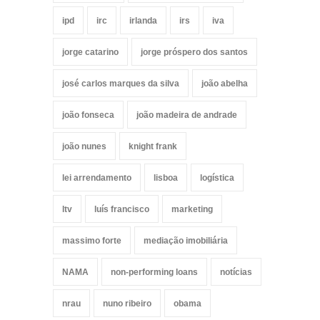
ipd
irc
irlanda
irs
iva
jorge catarino
jorge próspero dos santos
josé carlos marques da silva
joão abelha
joão fonseca
joão madeira de andrade
joão nunes
knight frank
lei arrendamento
lisboa
logística
ltv
luís francisco
marketing
massimo forte
mediação imobiliária
NAMA
non-performing loans
notícias
nrau
nuno ribeiro
obama