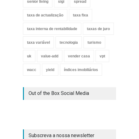
senior living
sigi
spread
taxa de actualização
taxa fixa
taxa interna de rentabilidade
taxas de juro
taxa variável
tecnologia
turismo
uk
value-add
vender casa
vpt
wacc
yield
índices imobiliários
Out of the Box Social Media
Subscreva a nossa newsletter