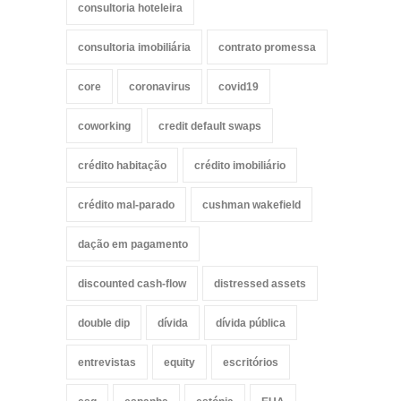
consultoria hoteleira
consultoria imobiliária
contrato promessa
core
coronavirus
covid19
coworking
credit default swaps
crédito habitação
crédito imobiliário
crédito mal-parado
cushman wakefield
dação em pagamento
discounted cash-flow
distressed assets
double dip
dívida
dívida pública
entrevistas
equity
escritórios