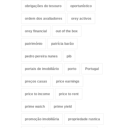
obrigações do tesouro
oportunístico
ordem dos avaliadores
orey activos
orey financial
out of the box
património
patrícia barão
pedro pereira nunes
pib
portais de imobiliário
porto
Portugal
preços casas
price earnings
price to income
price to rent
prime watch
prime yield
promoção imobiliária
propriedade rustica