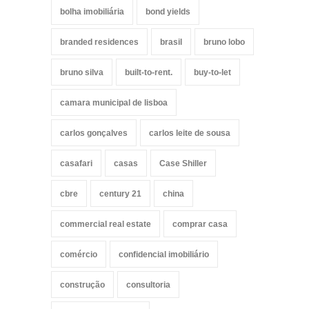
bolha imobiliária
bond yields
branded residences
brasil
bruno lobo
bruno silva
built-to-rent.
buy-to-let
camara municipal de lisboa
carlos gonçalves
carlos leite de sousa
casafari
casas
Case Shiller
cbre
century 21
china
commercial real estate
comprar casa
comércio
confidencial imobiliário
construção
consultoria