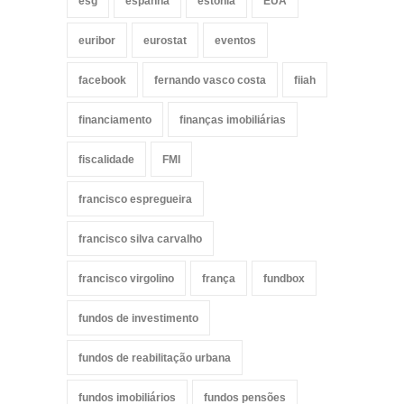
esg
espanha
estónia
EUA
euribor
eurostat
eventos
facebook
fernando vasco costa
fiiah
financiamento
finanças imobiliárias
fiscalidade
FMI
francisco espregueira
francisco silva carvalho
francisco virgolino
frança
fundbox
fundos de investimento
fundos de reabilitação urbana
fundos imobiliários
fundos pensões