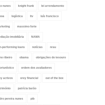
ão nunes
knight frank
lei arrendamento
sboa
logística
ltv
luís francisco
rketing
massimo forte
diação imobiliária
NAMA
n-performing loans
notícias
nrau
no ribeiro
obama
obrigações do tesouro
ortunístico
ordem dos avaliadores
ey activos
orey financial
out of the box
trimónio
patrícia barão
dro pereira nunes
pib