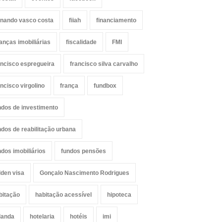
rnando vasco costa
fiiah
financiamento
nanças imobiliárias
fiscalidade
FMI
ancisco espregueira
francisco silva carvalho
ancisco virgolino
frança
fundbox
ndos de investimento
ndos de reabilitação urbana
ndos imobiliários
fundos pensões
lden visa
Gonçalo Nascimento Rodrigues
bitação
habitação acessível
hipoteca
landa
hotelaria
hotéis
imi