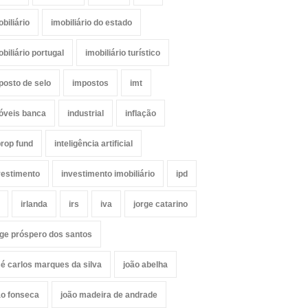
obiliário
imobiliário do estado
obiliário portugal
imobiliário turístico
posto de selo
impostos
imt
óveis banca
industrial
inflação
prop fund
inteligência artificial
vestimento
investimento imobiliário
ipd
irlanda
irs
iva
jorge catarino
rge próspero dos santos
sé carlos marques da silva
joão abelha
ão fonseca
joão madeira de andrade