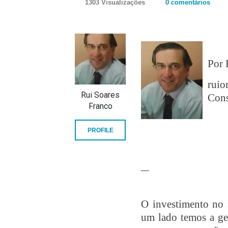
1303 Visualizações
0 comentários
Por 
ruio
Rui Soares
Cons
Franco
PROFILE
—
O investimento no 
um lado temos a ges