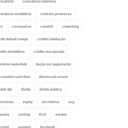
nsultoria
consultoria hoteleira
nsultoria imobiliária
contrato promessa
re
coronavirus
covid19
coworking
edit default swaps
crédito habitação
édito imobiliário
crédito mal-parado
shman wakefield
dação em pagamento
scounted cash-flow
distressed assets
uble dip
dívida
dívida pública
trevistas
equity
escritórios
esg
panha
estónia
EUA
euribor
rostat
eventos
facebook