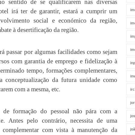
o sentido de se qualificarem nas diversas
tel irá ter de garantir, estará a cumprir um
im
nvolvimento social e económico da região,
im
ate à desertificação da região.
im
im
rá passar por algumas facilidades como sejam
rsos com garantia de emprego e fidelização à
in
erminado tempo, formações complementares,
in
 conceptualização da futura unidade como
icarem com a mesma, etc.
irc
jo
o de formação do pessoal não pára com a
jo
e. Antes pelo contrário, necessita de uma
o complementar com vista à manutenção da
jo