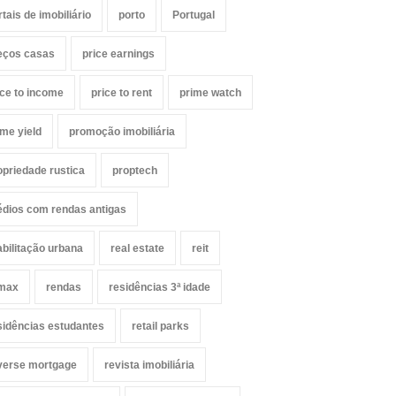
rtais de imobiliário
porto
Portugal
eços casas
price earnings
ice to income
price to rent
prime watch
ime yield
promoção imobiliária
opriedade rustica
proptech
édios com rendas antigas
abilitação urbana
real estate
reit
max
rendas
residências 3ª idade
sidências estudantes
retail parks
verse mortgage
revista imobiliária