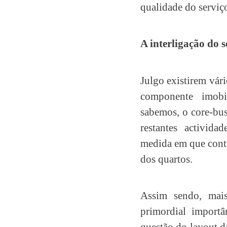
qualidade do serviç
A interligação do 
Julgo existirem vári
componente imobi
sabemos, o core-bus
restantes activida
medida em que contr
dos quartos.
Assim sendo, mais
primordial import
questão do layout da