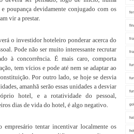
ia e poupança devidamente conjugado com os
fe
am vir a prestar.
fi
erá o investidor hoteleiro ponderar acerca do
fr
soal. Pode não ser muito interessante recrutar
fr
cado à concorrência. É mais caro, comporta
fu
zação, tem vícios e pode até nem se adaptar ao
onstituição. Por outro lado, se hoje se desvia
fu
nidades, amanhã serão essas unidades a desviar
fu
óprio hotel, e a rotatividade do pessoal,
ros dias de vida do hotel, é algo negativo.
go
ha
o empresário tentar incentivar localmente os
ho