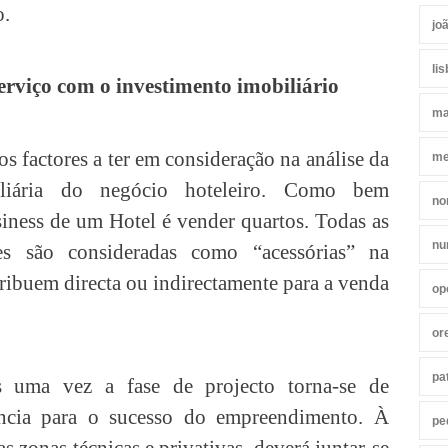
o.
jo
li
serviço com o investimento imobiliário
ma
os factores a ter em consideração na análise da
me
liária do negócio hoteleiro. Como bem
no
iness de um Hotel é vender quartos. Todas as
nu
des são consideradas como “acessórias” na
ibuem directa ou indirectamente para a venda
op
or
pa
 uma vez a fase de projecto torna-se de
ância para o sucesso do empreendimento. À
pe
s zonas técnicas e privativas, deverá juntar-se