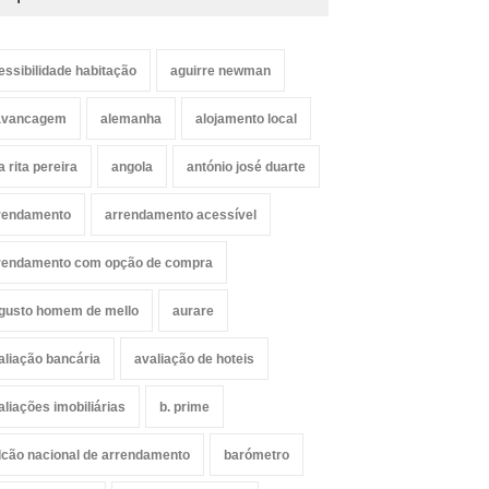
essibilidade habitação
aguirre newman
avancagem
alemanha
alojamento local
a rita pereira
angola
antónio josé duarte
rendamento
arrendamento acessível
rendamento com opção de compra
gusto homem de mello
aurare
aliação bancária
avaliação de hoteis
aliações imobiliárias
b. prime
lcão nacional de arrendamento
barómetro