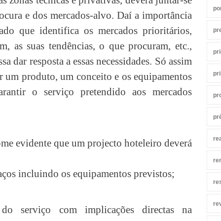
po
ocura e dos mercados-alvo. Daí a importância
do que identifica os mercados prioritários,
pr
m, as suas tendências, o que procuram, etc.,
pr
sa dar resposta a essas necessidades. Só assim
pr
ir um produto, um conceito e os equipamentos
arantir o serviço pretendido aos mercados
pr
pr
re
-me evidente que um projecto hoteleiro deverá
:
re
aços incluindo os equipamentos previstos;
re
re
 do serviço com implicações directas na