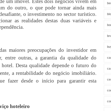
o de um imóvel. Estes dois negócios vivem em
be
um do outro, o que pode tornar ainda mais
desafiante, o investimento no sector turístico.
bl
ionar as realidades destas duas variáveis e
bo
dependência.
br
bu
as maiores preocupações do investidor em
er, entre outras, a garantia da qualidade do
ca
o hotel. Desta qualidade depende o futuro do
ca
mente, a rentabilidade do negócio imobiliário.
e fazer desde o início para garantir esta
ce
co
co
viço hoteleiro