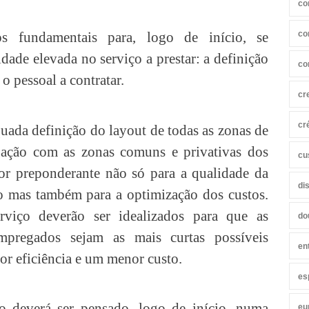
co
s fundamentais para, logo de início, se
co
dade elevada no serviço a prestar: a definição
co
 o pessoal a contratar.
cr
cr
uada definição do layout de todas as zonas de
igação com as zonas comuns e privativas dos
cu
or preponderante não só para a qualidade da
di
ço mas também para a optimização dos custos.
rviço deverão ser idealizados para que as
do
mpregados sejam as mais curtas possíveis
en
r eficiência e um menor custo.
es
ro deverá ser pensado, logo de início, numa
eu