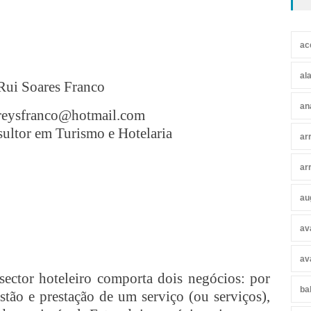
ac
al
Rui Soares Franco
an
reysfranco@hotmail.com
ultor em Turismo e Hotelaria
ar
ar
au
av
av
sector hoteleiro comporta dois negócios: por
ba
tão e prestação de um serviço (ou serviços),