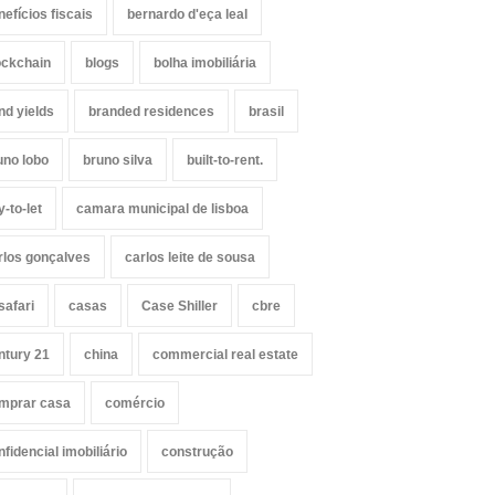
nefícios fiscais
bernardo d'eça leal
ockchain
blogs
bolha imobiliária
nd yields
branded residences
brasil
uno lobo
bruno silva
built-to-rent.
y-to-let
camara municipal de lisboa
rlos gonçalves
carlos leite de sousa
safari
casas
Case Shiller
cbre
ntury 21
china
commercial real estate
mprar casa
comércio
nfidencial imobiliário
construção