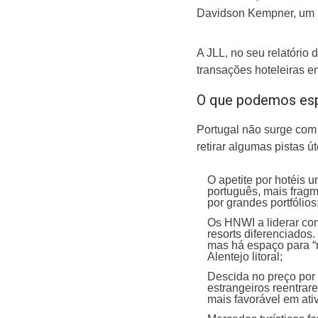
Davidson Kempner, um po
A JLL, no seu relatório
transações hoteleiras e
O que podemos es
Portugal não surge com 
retirar algumas pistas út
O apetite por hotéis u
português, mais frag
por grandes portfólios
Os HNWI a liderar com
resorts diferenciados.
mas há espaço para “
Alentejo litoral;
Descida no preço por 
estrangeiros reentra
mais favorável em ati