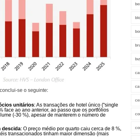
be
bl
bo
br
bu
ca
ca
 conclui-se o seguinte:
ce
cios unitários
: As transações de hotel único (“single
 face ao ano anterior, ao passo que os portfólios
co
olume (-30 %), apesar de manterem o número de
co
m descida
: O preço médio por quarto caiu cerca de 8 %,
téis transacionados tinham maior dimensão (mais