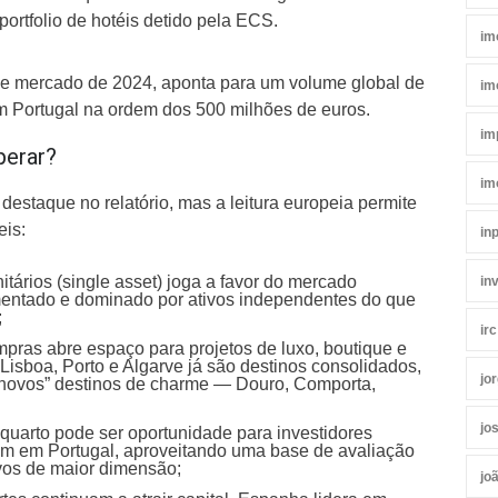
rtfolio de hotéis detido pela ECS.
im
 de mercado de 2024, aponta para um volume global de
im
m Portugal na ordem dos 500 milhões de euros.
im
perar?
im
destaque no relatório, mas a leitura europeia permite
eis:
in
nitários (single asset) joga a favor do mercado
in
mentado e dominado por ativos independentes do que
;
irc
pras abre espaço para projetos de luxo, boutique e
 Lisboa, Porto e Algarve já são destinos consolidados,
jo
novos” destinos de charme — Douro, Comporta,
jo
quarto pode ser oportunidade para investidores
rem em Portugal, aproveitando uma base de avaliação
vos de maior dimensão;
jo