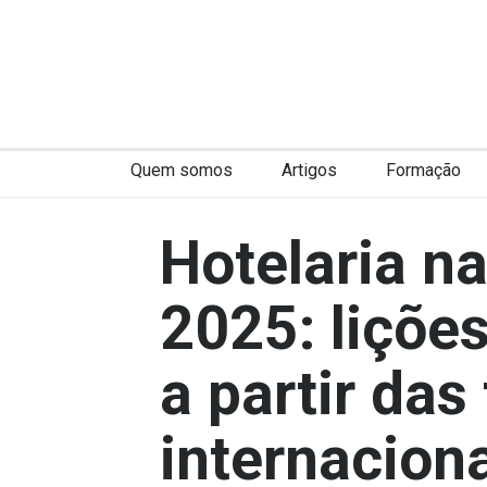
Quem somos
Artigos
Formação
Hotelaria n
2025: liçõe
a partir das
internacion