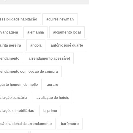
essibilidade habitação
aguirre newman
avancagem
alemanha
alojamento local
a rita pereira
angola
antónio josé duarte
rendamento
arrendamento acessível
rendamento com opção de compra
gusto homem de mello
aurare
aliação bancária
avaliação de hoteis
aliações imobiliárias
b. prime
lcão nacional de arrendamento
barómetro