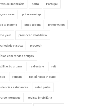
rtais de imobiliário
porto
Portugal
eços casas
price earnings
ice to income
price to rent
prime watch
ime yield
promoção imobiliária
opriedade rustica
proptech
édios com rendas antigas
abilitação urbana
real estate
reit
max
rendas
residências 3ª idade
sidências estudantes
retail parks
verse mortgage
revista imobiliária