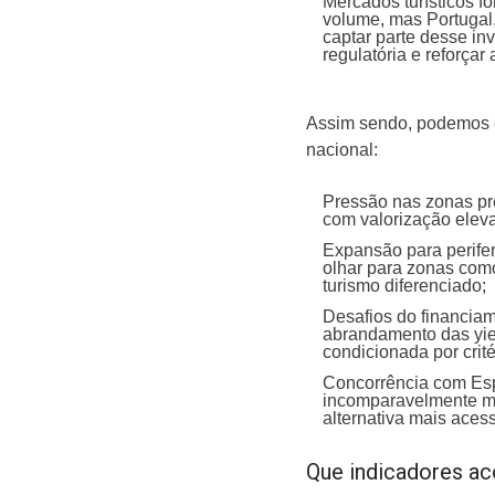
Mercados turísticos fo
volume, mas Portugal
captar parte desse in
regulatória e reforçar 
Assim sendo, podemos e
nacional:
Pressão nas zonas pr
com valorização elev
Expansão para perife
olhar para zonas como 
turismo diferenciado;
Desafios do financiam
abrandamento das yiel
condicionada por crité
Concorrência com Es
incomparavelmente ma
alternativa mais acessí
Que indicadores a