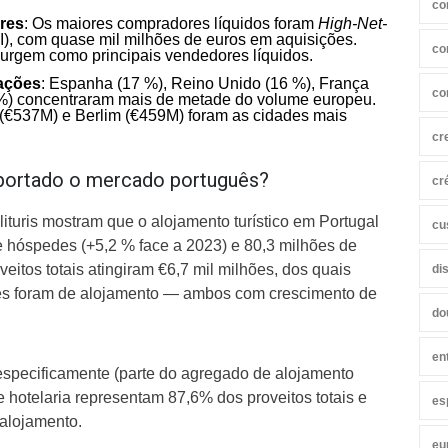
co
res
: Os maiores compradores líquidos foram
High-Net-
, com quase mil milhões de euros em aquisições.
co
 surgem como principais vendedores líquidos.
sações
: Espanha (17 %), Reino Unido (16 %), França
co
%) concentraram mais de metade do volume europeu.
 (€537M) e Berlim (€459M) foram as cidades mais
cr
ortado o mercado português?
cr
turis mostram que o alojamento turístico em Portugal
cu
e hóspedes (+5,2 % face a 2023) e 80,3 milhões de
eitos totais atingiram €6,7 mil milhões, dos quais
di
ões foram de alojamento — ambos com crescimento de
do
en
especificamente (parte do agregado de alojamento
 de hotelaria representam 87,6% dos proveitos totais e
es
 alojamento.
eu