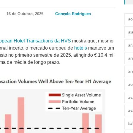
16 de Outubro, 2025
Gonçalo Rodrigues
ac
al
opean Hotel Transactions da HVS
mostra que, mesmo
an
onal incerto, o mercado europeu de
hotéis
manteve um
usto no primeiro semestre de 2025, atingindo € 10,4 mil
ar
ima da média de longo prazo.
ar
au
av
av
ba