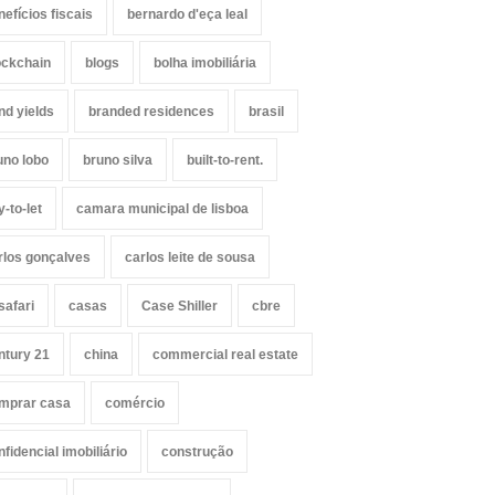
nefícios fiscais
bernardo d'eça leal
ockchain
blogs
bolha imobiliária
nd yields
branded residences
brasil
uno lobo
bruno silva
built-to-rent.
y-to-let
camara municipal de lisboa
rlos gonçalves
carlos leite de sousa
safari
casas
Case Shiller
cbre
ntury 21
china
commercial real estate
mprar casa
comércio
nfidencial imobiliário
construção