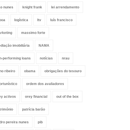
ão nunes
knight frank
lei arrendamento
sboa
logística
ltv
luís francisco
rketing
massimo forte
diação imobiliária
NAMA
n-performing loans
notícias
nrau
no ribeiro
obama
obrigações do tesouro
ortunístico
ordem dos avaliadores
ey activos
orey financial
out of the box
trimónio
patrícia barão
dro pereira nunes
pib