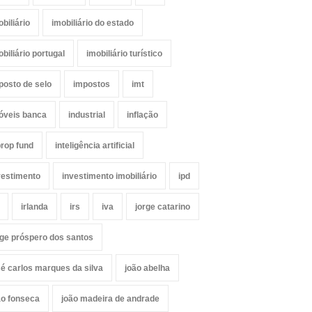
obiliário
imobiliário do estado
obiliário portugal
imobiliário turístico
posto de selo
impostos
imt
óveis banca
industrial
inflação
prop fund
inteligência artificial
vestimento
investimento imobiliário
ipd
irlanda
irs
iva
jorge catarino
rge próspero dos santos
sé carlos marques da silva
joão abelha
ão fonseca
joão madeira de andrade