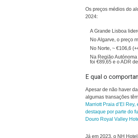
Os preços médios do alo
2024:
A Grande Lisboa lide
No Algarve, o preço m
No Norte, ~ €106,6 (+
Na Região Autónoma 
foi €89,65 e o ADR de
E qual o comporta
Apesar de não haver dad
algumas transações tê
Marriott Praia d’El Rey, 
destaque por parte do f
Douro Royal Valley Hot
Já em 2023, o NH Hotels