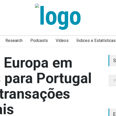
Research
Podcasts
Vídeos
Índices e Estatísticas
a Europa em
S
s para Portugal
 transações
ais
E