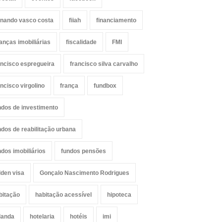
rnando vasco costa
fiiah
financiamento
nanças imobiliárias
fiscalidade
FMI
ancisco espregueira
francisco silva carvalho
ancisco virgolino
frança
fundbox
ndos de investimento
ndos de reabilitação urbana
ndos imobiliários
fundos pensões
lden visa
Gonçalo Nascimento Rodrigues
bitação
habitação acessível
hipoteca
landa
hotelaria
hotéis
imi