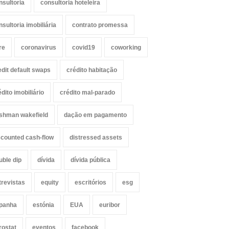
nsultoria
consultoria hoteleira
nsultoria imobiliária
contrato promessa
re
coronavirus
covid19
coworking
edit default swaps
crédito habitação
édito imobiliário
crédito mal-parado
shman wakefield
dação em pagamento
scounted cash-flow
distressed assets
uble dip
dívida
dívida pública
trevistas
equity
escritórios
esg
panha
estónia
EUA
euribor
rostat
eventos
facebook