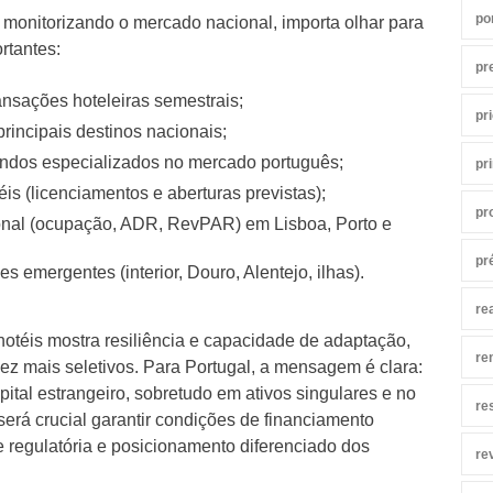
po
 monitorizando o mercado nacional, importa olhar para
rtantes:
pr
ransações hoteleiras semestrais;
pr
principais destinos nacionais;
ndos especializados no mercado português;
pr
is (licenciamentos e aberturas previstas);
pr
nal (ocupação, ADR, RevPAR) em Lisboa, Porto e
pr
s emergentes (interior, Douro, Alentejo, ilhas).
re
otéis mostra resiliência e capacidade de adaptação,
re
ez mais seletivos. Para Portugal, a mensagem é clara:
pital estrangeiro, sobretudo em ativos singulares e no
re
erá crucial garantir condições de financiamento
 regulatória e posicionamento diferenciado dos
re