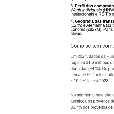
Perfil dos comprado
Worth Individuals
(HNWI)
Institucionais e REIT’s
Geografia das tran
(12 %) e Alemanha (11 
Londres (€827M), Paris
ativas.
Como se tem comp
Em 2024, dados da Publi
registou 31,6 milhões d
dormidas (+4 %). Os prov
cerca de €5,1 mil milh
~ 10,9 % face a 2023.
No segmento hoteleiro 
turístico), os proveitos
85,7% dos proveitos de