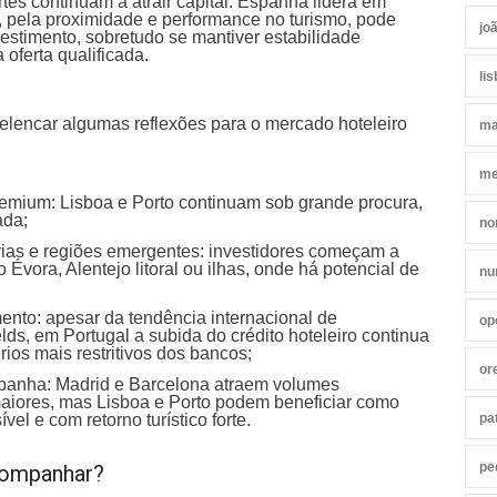
rtes continuam a atrair capital. Espanha lidera em
, pela proximidade e performance no turismo, pode
jo
vestimento, sobretudo se mantiver estabilidade
a oferta qualificada.
li
lencar algumas reflexões para o mercado hoteleiro
ma
me
emium: Lisboa e Porto continuam sob grande procura,
ada;
no
rias e regiões emergentes: investidores começam a
Évora, Alentejo litoral ou ilhas, onde há potencial de
nu
ento: apesar da tendência internacional de
op
ds, em Portugal a subida do crédito hoteleiro continua
rios mais restritivos dos bancos;
or
panha: Madrid e Barcelona atraem volumes
iores, mas Lisboa e Porto podem beneficiar como
vel e com retorno turístico forte.
pa
pe
companhar?