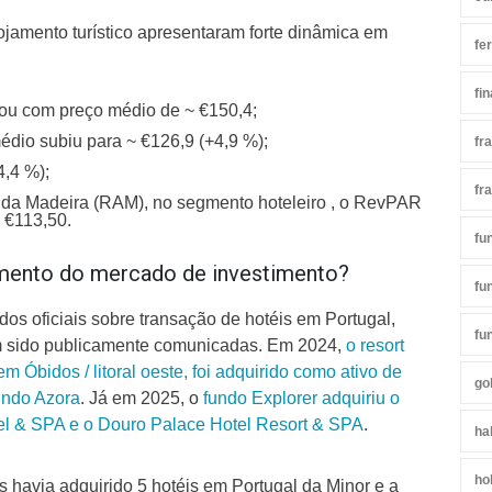
jamento turístico apresentaram forte dinâmica em
fe
fi
rou com preço médio de ~ €150,4;
édio subiu para ~ €126,9 (+4,9 %);
fr
4,4 %);
fr
da Madeira (RAM), no segmento hoteleiro , o RevPAR
 €113,50.
fu
mento do mercado de investimento?
fu
os oficiais sobre transação de hotéis em Portugal,
fu
m sido publicamente comunicadas. Em 2024,
o resort
em Óbidos / litoral oeste, foi adquirido como ativo de
go
undo Azora
. Já em 2025, o
fundo Explorer adquiriu o
el & SPA e o Douro Palace Hotel Resort & SPA
.
ha
ho
 havia adquirido 5 hotéis em Portugal da Minor e a