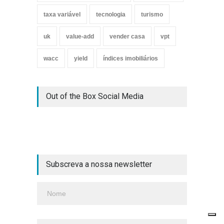
taxa variável
tecnologia
turismo
uk
value-add
vender casa
vpt
wacc
yield
índices imobiliários
Out of the Box Social Media
Subscreva a nossa newsletter