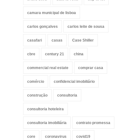
camara municipal de lisboa
carlos gonçalves
carlos leite de sousa
casafari
casas
Case Shiller
cbre
century 21
china
commercial real estate
comprar casa
comércio
confidencial imobiliário
construção
consultoria
consultoria hoteleira
consultoria imobiliária
contrato promessa
core
coronavirus
covid19