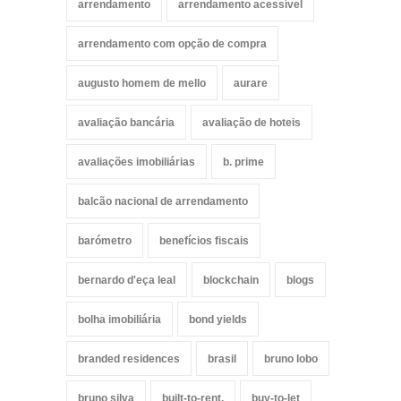
arrendamento
arrendamento acessível
arrendamento com opção de compra
augusto homem de mello
aurare
avaliação bancária
avaliação de hoteis
avaliações imobiliárias
b. prime
balcão nacional de arrendamento
barómetro
benefícios fiscais
bernardo d'eça leal
blockchain
blogs
bolha imobiliária
bond yields
branded residences
brasil
bruno lobo
bruno silva
built-to-rent.
buy-to-let