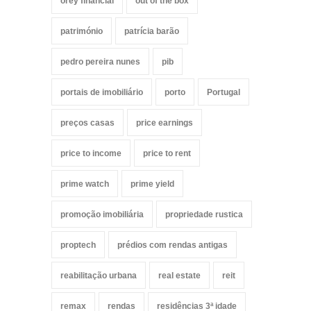
orey financial
out of the box
património
patrícia barão
pedro pereira nunes
pib
portais de imobiliário
porto
Portugal
preços casas
price earnings
price to income
price to rent
prime watch
prime yield
promoção imobiliária
propriedade rustica
proptech
prédios com rendas antigas
reabilitação urbana
real estate
reit
remax
rendas
residências 3ª idade