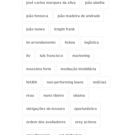
josé carlos marques da silva
joão abelha
joão fonseca
joão madeira de andrade
joão nunes
knight frank
lei arrendamento
lisboa
logística
ltv
luís francisco
marketing
massimo forte
mediação imobiliária
NAMA
non-performing loans
notícias
nrau
nuno ribeiro
obama
obrigações do tesouro
oportunístico
ordem dos avaliadores
orey activos