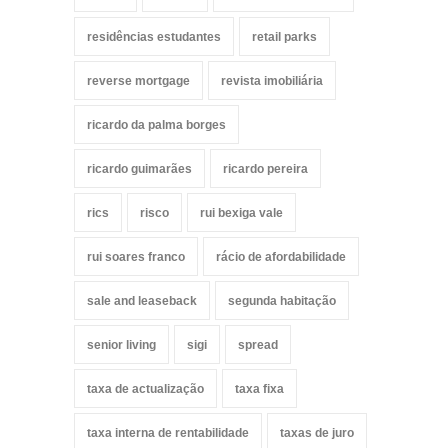
residências estudantes
retail parks
reverse mortgage
revista imobiliária
ricardo da palma borges
ricardo guimarães
ricardo pereira
rics
risco
rui bexiga vale
rui soares franco
rácio de afordabilidade
sale and leaseback
segunda habitação
senior living
sigi
spread
taxa de actualização
taxa fixa
taxa interna de rentabilidade
taxas de juro