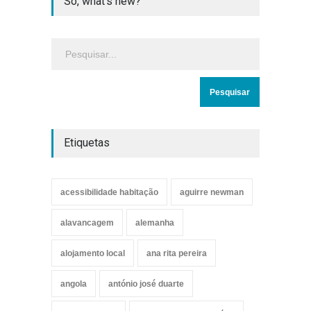
So, what's new?
Etiquetas
acessibilidade habitação
aguirre newman
alavancagem
alemanha
alojamento local
ana rita pereira
angola
antónio josé duarte