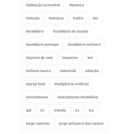
habitação acessível
hipoteca
holanda
hotelaria
hotéis
imi
imobiliário
imobiliário do estado
imobiliário portugal
imobiliário turístico
imposto de selo
impostos
imt
imóveis banca
industrial
inflação
inprop fund
inteligência artificial
investimento
investimento imobiliário
ipd
irc
irlanda
irs
iva
jorge catarino
jorge próspero dos santos