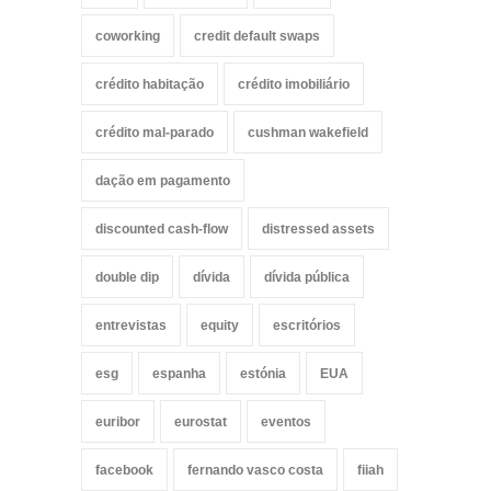
coworking
credit default swaps
crédito habitação
crédito imobiliário
crédito mal-parado
cushman wakefield
dação em pagamento
discounted cash-flow
distressed assets
double dip
dívida
dívida pública
entrevistas
equity
escritórios
esg
espanha
estónia
EUA
euribor
eurostat
eventos
facebook
fernando vasco costa
fiiah