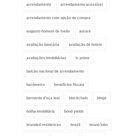
arrendamento
arrendamento acessível
arrendamento com opção de compra
augusto homem de mello
aurare
avaliação bancária
avaliação de hoteis
avaliações imobiliárias
b. prime
balcão nacional de arrendamento
barómetro
benefícios fiscais
bernardo d'eça leal
blockchain
blogs
bolha imobiliária
bond yields
branded residences
brasil
bruno lobo