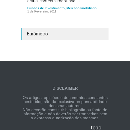
actual contexto imobiliário - II
Fundos de Investimento
,
Mercado Imobiliário
1 de Fevereiro, 2011
Barómetro
DISCLAIMER
Os artigos, opiniões e documentos constantes
neste blog são da exclusiva responsabilidade
dos seus autores.
Não deverão constituir bibliografia ou fonte de
informação e não deverão ser transcritos sem
a expressa autorização dos mesmos.
topo