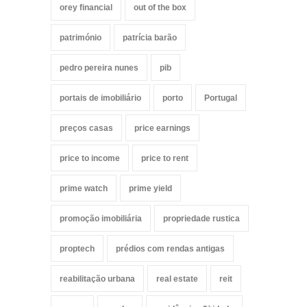
orey financial
out of the box
património
patrícia barão
pedro pereira nunes
pib
portais de imobiliário
porto
Portugal
preços casas
price earnings
price to income
price to rent
prime watch
prime yield
promoção imobiliária
propriedade rustica
proptech
prédios com rendas antigas
reabilitação urbana
real estate
reit