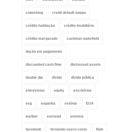
coworking
credit default swaps
crédito habitação
crédito imobiliário
crédito mal-parado
cushman wakefield
dação em pagamento
discounted cash-flow
distressed assets
double dip
dívida
dívida pública
entrevistas
equity
escritórios
esg
espanha
estónia
EUA
euribor
eurostat
eventos
facebook
fernando vasco costa
fiiah