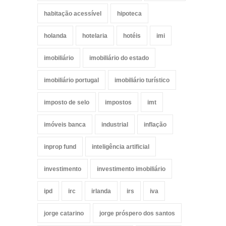
habitação acessível
hipoteca
holanda
hotelaria
hotéis
imi
imobiliário
imobiliário do estado
imobiliário portugal
imobiliário turístico
imposto de selo
impostos
imt
imóveis banca
industrial
inflação
inprop fund
inteligência artificial
investimento
investimento imobiliário
ipd
irc
irlanda
irs
iva
jorge catarino
jorge próspero dos santos