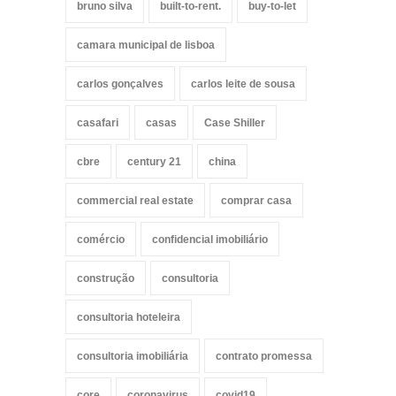
bruno silva
built-to-rent.
buy-to-let
camara municipal de lisboa
carlos gonçalves
carlos leite de sousa
casafari
casas
Case Shiller
cbre
century 21
china
commercial real estate
comprar casa
comércio
confidencial imobiliário
construção
consultoria
consultoria hoteleira
consultoria imobiliária
contrato promessa
core
coronavirus
covid19