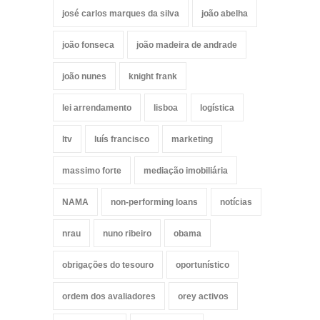
josé carlos marques da silva
joão abelha
joão fonseca
joão madeira de andrade
joão nunes
knight frank
lei arrendamento
lisboa
logística
ltv
luís francisco
marketing
massimo forte
mediação imobiliária
NAMA
non-performing loans
notícias
nrau
nuno ribeiro
obama
obrigações do tesouro
oportunístico
ordem dos avaliadores
orey activos