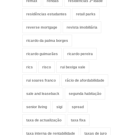
remax
rendas
residências 3ª idade
residências estudantes
retail parks
reverse mortgage
revista imobiliária
ricardo da palma borges
ricardo guimarães
ricardo pereira
rics
risco
rui bexiga vale
rui soares franco
rácio de afordabilidade
sale and leaseback
segunda habitação
senior living
sigi
spread
taxa de actualização
taxa fixa
taxa interna de rentabilidade
taxas de juro