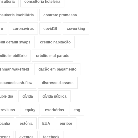
nsultoria
consultoria hoteleira
nsultoria imobiliária
contrato promessa
re
coronavirus
covid19
coworking
edit default swaps
crédito habitação
édito imobiliário
crédito mal-parado
shman wakefield
dação em pagamento
scounted cash-flow
distressed assets
uble dip
dívida
dívida pública
trevistas
equity
escritórios
esg
panha
estónia
EUA
euribor
rostat
eventos
facebook