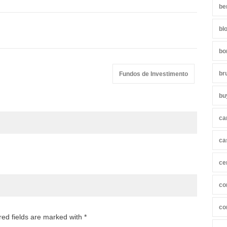
be
bl
bo
br
Fundos de Investimento
bu
ca
ca
ce
co
co
red fields are marked with *