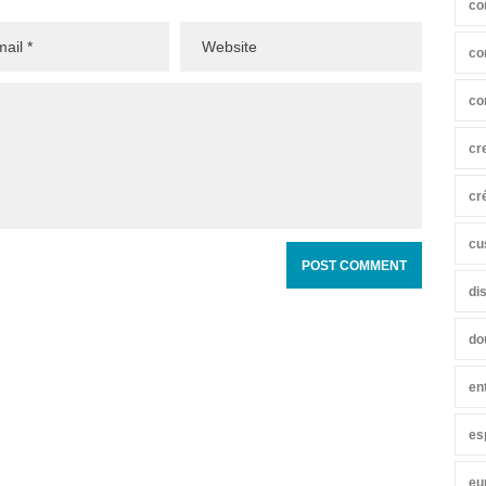
co
co
co
cr
cr
cu
di
do
en
es
eu