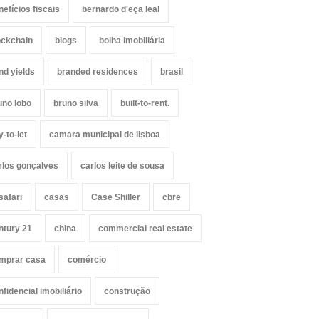
nefícios fiscais
bernardo d'eça leal
ockchain
blogs
bolha imobiliária
nd yields
branded residences
brasil
uno lobo
bruno silva
built-to-rent.
y-to-let
camara municipal de lisboa
rlos gonçalves
carlos leite de sousa
safari
casas
Case Shiller
cbre
ntury 21
china
commercial real estate
mprar casa
comércio
nfidencial imobiliário
construção