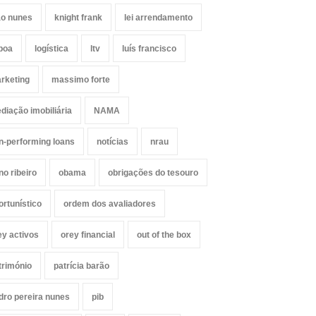
ão nunes
knight frank
lei arrendamento
sboa
logística
ltv
luís francisco
rketing
massimo forte
diação imobiliária
NAMA
n-performing loans
notícias
nrau
no ribeiro
obama
obrigações do tesouro
ortunístico
ordem dos avaliadores
ey activos
orey financial
out of the box
trimónio
patrícia barão
dro pereira nunes
pib