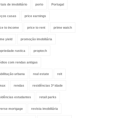
rtais de imobiliário
porto
Portugal
eços casas
price earnings
ice to income
price to rent
prime watch
ime yield
promoção imobiliária
opriedade rustica
proptech
édios com rendas antigas
abilitação urbana
real estate
reit
max
rendas
residências 3ª idade
sidências estudantes
retail parks
verse mortgage
revista imobiliária