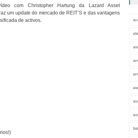
ídeo com Christopher Hartung da Lazard Asset
raz um update do mercado de REIT’S e das vantagens
sificada de activos.
ac
al
an
ar
ar
au
av
av
ba
ios!)