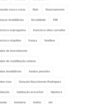
rnando vasco costa
fiiah
financiamento
nanças imobiliárias
fiscalidade
FMI
ancisco espregueira
francisco silva carvalho
ancisco virgolino
frança
fundbox
ndos de investimento
ndos de reabilitação urbana
ndos imobiliários
fundos pensões
lden visa
Gonçalo Nascimento Rodrigues
bitação
habitação acessível
hipoteca
landa
hotelaria
hotéis
imi