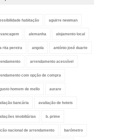
essibilidade habitação
aguirre newman
avancagem
alemanha
alojamento local
a rita pereira
angola
antónio josé duarte
rendamento
arrendamento acessível
rendamento com opção de compra
gusto homem de mello
aurare
aliação bancária
avaliação de hoteis
aliações imobiliárias
b. prime
lcão nacional de arrendamento
barómetro