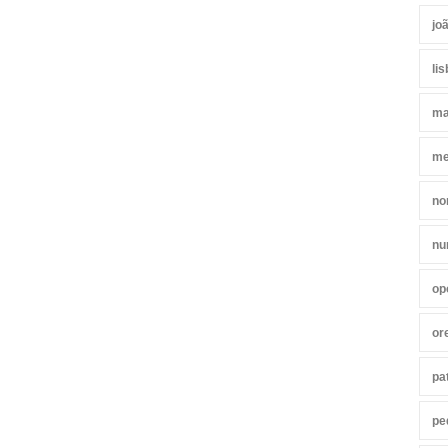
jo
li
ma
me
no
nu
op
or
pa
pe