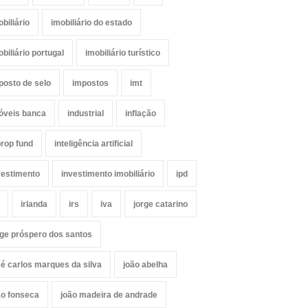
obiliário
imobiliário do estado
obiliário portugal
imobiliário turístico
posto de selo
impostos
imt
óveis banca
industrial
inflação
prop fund
inteligência artificial
vestimento
investimento imobiliário
ipd
irlanda
irs
iva
jorge catarino
rge próspero dos santos
sé carlos marques da silva
joão abelha
ão fonseca
joão madeira de andrade