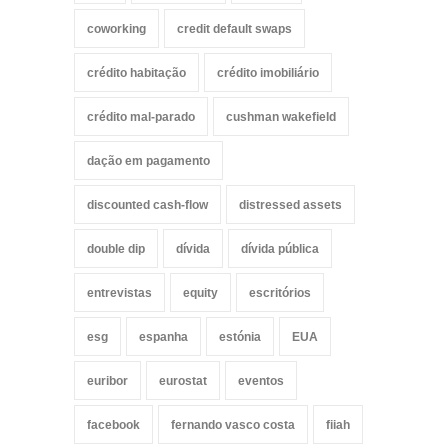
coworking
credit default swaps
crédito habitação
crédito imobiliário
crédito mal-parado
cushman wakefield
dação em pagamento
discounted cash-flow
distressed assets
double dip
dívida
dívida pública
entrevistas
equity
escritórios
esg
espanha
estónia
EUA
euribor
eurostat
eventos
facebook
fernando vasco costa
fiiah