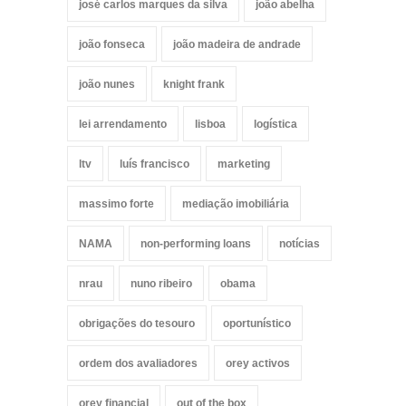
josé carlos marques da silva
joão abelha
joão fonseca
joão madeira de andrade
joão nunes
knight frank
lei arrendamento
lisboa
logística
ltv
luís francisco
marketing
massimo forte
mediação imobiliária
NAMA
non-performing loans
notícias
nrau
nuno ribeiro
obama
obrigações do tesouro
oportunístico
ordem dos avaliadores
orey activos
orey financial
out of the box