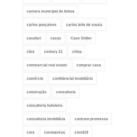
camara municipal de lisboa
carlos gonçalves
carlos leite de sousa
casafari
casas
Case Shiller
cbre
century 21
china
commercial real estate
comprar casa
comércio
confidencial imobiliário
construção
consultoria
consultoria hoteleira
consultoria imobiliária
contrato promessa
core
coronavirus
covid19