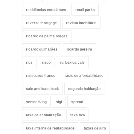
residências estudantes
retail parks
reverse mortgage
revista imobiliária
ricardo da palma borges
ricardo guimarães
ricardo pereira
rics
risco
rui bexiga vale
rui soares franco
rácio de afordabilidade
sale and leaseback
segunda habitação
senior living
sigi
spread
taxa de actualização
taxa fixa
taxa interna de rentabilidade
taxas de juro