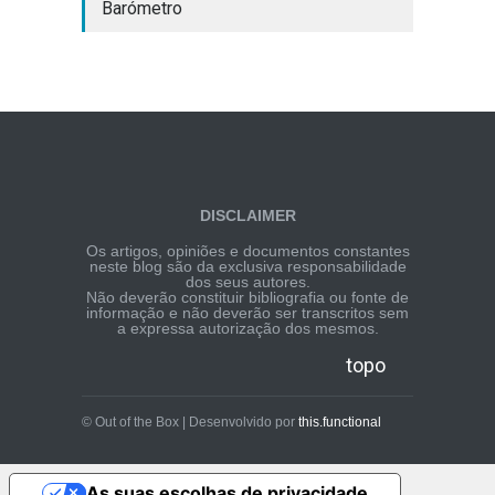
Barómetro
DISCLAIMER
Os artigos, opiniões e documentos constantes
neste blog são da exclusiva responsabilidade
dos seus autores.
Não deverão constituir bibliografia ou fonte de
informação e não deverão ser transcritos sem
a expressa autorização dos mesmos.
topo
© Out of the Box | Desenvolvido por
this.functional
As suas escolhas de privacidade