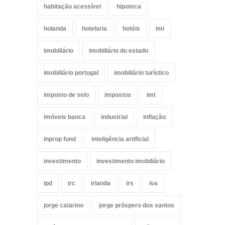
habitação acessível
hipoteca
holanda
hotelaria
hotéis
imi
imobiliário
imobiliário do estado
imobiliário portugal
imobiliário turístico
imposto de selo
impostos
imt
imóveis banca
industrial
inflação
inprop fund
inteligência artificial
investimento
investimento imobiliário
ipd
irc
irlanda
irs
iva
jorge catarino
jorge próspero dos santos