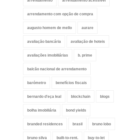
arrendamento
arrendamento acessível
arrendamento com opção de compra
augusto homem de mello
aurare
avaliação bancária
avaliação de hoteis
avaliações imobiliárias
b. prime
balcão nacional de arrendamento
barómetro
benefícios fiscais
bernardo d'eça leal
blockchain
blogs
bolha imobiliária
bond yields
branded residences
brasil
bruno lobo
bruno silva
built-to-rent.
buy-to-let