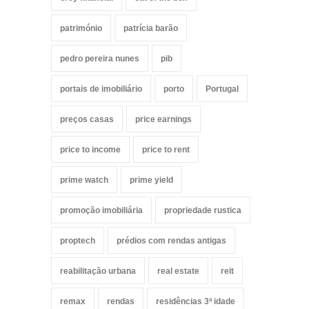
património
patrícia barão
pedro pereira nunes
pib
portais de imobiliário
porto
Portugal
preços casas
price earnings
price to income
price to rent
prime watch
prime yield
promoção imobiliária
propriedade rustica
proptech
prédios com rendas antigas
reabilitação urbana
real estate
reit
remax
rendas
residências 3ª idade