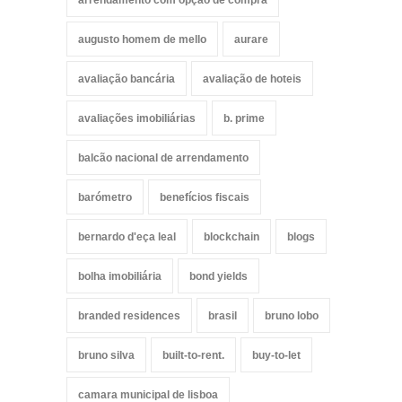
augusto homem de mello
aurare
avaliação bancária
avaliação de hoteis
avaliações imobiliárias
b. prime
balcão nacional de arrendamento
barómetro
benefícios fiscais
bernardo d'eça leal
blockchain
blogs
bolha imobiliária
bond yields
branded residences
brasil
bruno lobo
bruno silva
built-to-rent.
buy-to-let
camara municipal de lisboa