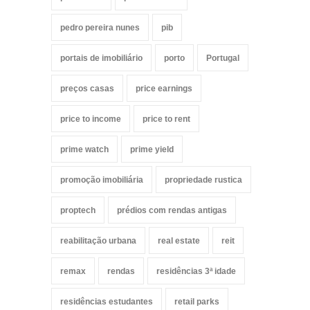
pedro pereira nunes
pib
portais de imobiliário
porto
Portugal
preços casas
price earnings
price to income
price to rent
prime watch
prime yield
promoção imobiliária
propriedade rustica
proptech
prédios com rendas antigas
reabilitação urbana
real estate
reit
remax
rendas
residências 3ª idade
residências estudantes
retail parks