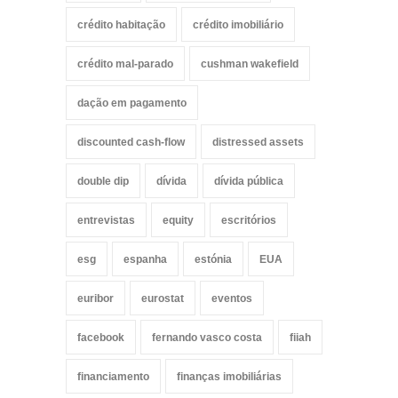
crédito habitação
crédito imobiliário
crédito mal-parado
cushman wakefield
dação em pagamento
discounted cash-flow
distressed assets
double dip
dívida
dívida pública
entrevistas
equity
escritórios
esg
espanha
estónia
EUA
euribor
eurostat
eventos
facebook
fernando vasco costa
fiiah
financiamento
finanças imobiliárias