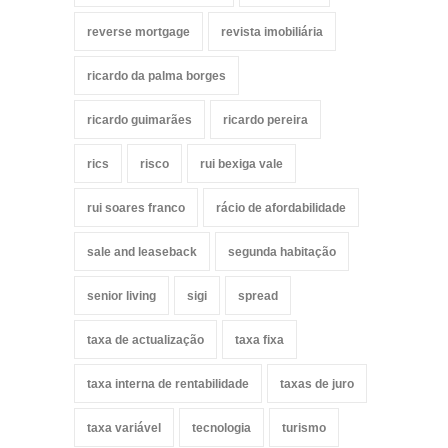
reverse mortgage
revista imobiliária
ricardo da palma borges
ricardo guimarães
ricardo pereira
rics
risco
rui bexiga vale
rui soares franco
rácio de afordabilidade
sale and leaseback
segunda habitação
senior living
sigi
spread
taxa de actualização
taxa fixa
taxa interna de rentabilidade
taxas de juro
taxa variável
tecnologia
turismo