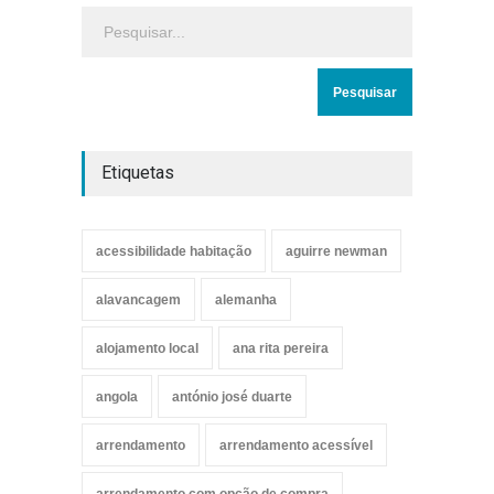
Etiquetas
acessibilidade habitação
aguirre newman
alavancagem
alemanha
alojamento local
ana rita pereira
angola
antónio josé duarte
arrendamento
arrendamento acessível
arrendamento com opção de compra