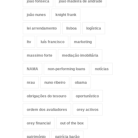
joão fonseca
joão madeira de andrade
joão nunes
knight frank
lei arrendamento
lisboa
logística
ltv
luís francisco
marketing
massimo forte
mediação imobiliária
NAMA
non-performing loans
notícias
nrau
nuno ribeiro
obama
obrigações do tesouro
oportunístico
ordem dos avaliadores
orey activos
orey financial
out of the box
património
patrícia barão