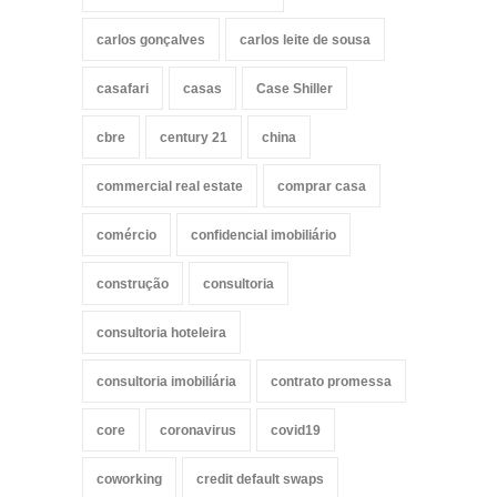
carlos gonçalves
carlos leite de sousa
casafari
casas
Case Shiller
cbre
century 21
china
commercial real estate
comprar casa
comércio
confidencial imobiliário
construção
consultoria
consultoria hoteleira
consultoria imobiliária
contrato promessa
core
coronavirus
covid19
coworking
credit default swaps