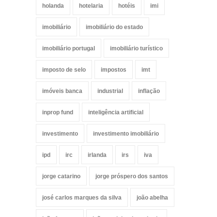
holanda
hotelaria
hotéis
imi
imobiliário
imobiliário do estado
imobiliário portugal
imobiliário turístico
imposto de selo
impostos
imt
imóveis banca
industrial
inflação
inprop fund
inteligência artificial
investimento
investimento imobiliário
ipd
irc
irlanda
irs
iva
jorge catarino
jorge próspero dos santos
josé carlos marques da silva
joão abelha