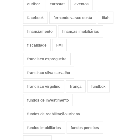
euribor
eurostat
eventos
facebook
fernando vasco costa
fiiah
financiamento
finanças imobiliárias
fiscalidade
FMI
francisco espregueira
francisco silva carvalho
francisco virgolino
frança
fundbox
fundos de investimento
fundos de reabilitação urbana
fundos imobiliários
fundos pensões