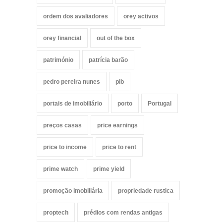
ordem dos avaliadores
orey activos
orey financial
out of the box
património
patrícia barão
pedro pereira nunes
pib
portais de imobiliário
porto
Portugal
preços casas
price earnings
price to income
price to rent
prime watch
prime yield
promoção imobiliária
propriedade rustica
proptech
prédios com rendas antigas