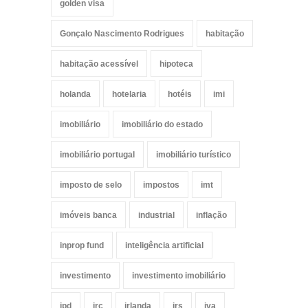
golden visa
Gonçalo Nascimento Rodrigues
habitação
habitação acessível
hipoteca
holanda
hotelaria
hotéis
imi
imobiliário
imobiliário do estado
imobiliário portugal
imobiliário turístico
imposto de selo
impostos
imt
imóveis banca
industrial
inflação
inprop fund
inteligência artificial
investimento
investimento imobiliário
ipd
irc
irlanda
irs
iva