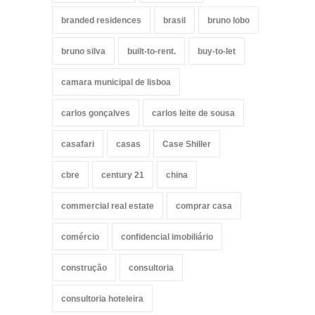
branded residences
brasil
bruno lobo
bruno silva
built-to-rent.
buy-to-let
camara municipal de lisboa
carlos gonçalves
carlos leite de sousa
casafari
casas
Case Shiller
cbre
century 21
china
commercial real estate
comprar casa
comércio
confidencial imobiliário
construção
consultoria
consultoria hoteleira