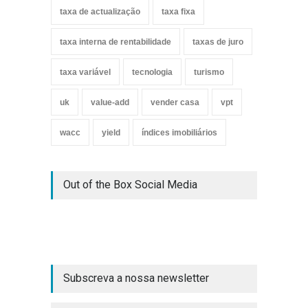
taxa de actualização
taxa fixa
taxa interna de rentabilidade
taxas de juro
taxa variável
tecnologia
turismo
uk
value-add
vender casa
vpt
wacc
yield
índices imobiliários
Out of the Box Social Media
Subscreva a nossa newsletter