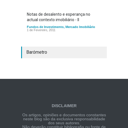
Notas de desalento e esperança no
actual contexto imobiliário - II
Fundos de Investimento
,
Mercado Imobiliário
1 de Fevereiro, 2011
Barómetro
DISCLAIMER
Os artigos, opiniões e documentos constantes
neste blog são da exclusiva responsabilidade
dos seus autores.
Não deverão constituir bibliografia ou fonte de