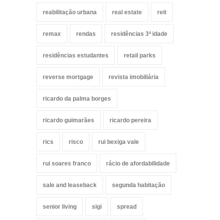
reabilitação urbana
real estate
reit
remax
rendas
residências 3ª idade
residências estudantes
retail parks
reverse mortgage
revista imobiliária
ricardo da palma borges
ricardo guimarães
ricardo pereira
rics
risco
rui bexiga vale
rui soares franco
rácio de afordabilidade
sale and leaseback
segunda habitação
senior living
sigi
spread