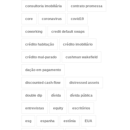
consultoria imobiliária
contrato promessa
core
coronavirus
covid19
coworking
credit default swaps
crédito habitação
crédito imobiliário
crédito mal-parado
cushman wakefield
dação em pagamento
discounted cash-flow
distressed assets
double dip
dívida
dívida pública
entrevistas
equity
escritórios
esg
espanha
estónia
EUA