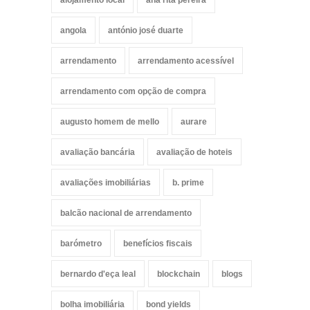
alojamento local
ana rita pereira
angola
antónio josé duarte
arrendamento
arrendamento acessível
arrendamento com opção de compra
augusto homem de mello
aurare
avaliação bancária
avaliação de hoteis
avaliações imobiliárias
b. prime
balcão nacional de arrendamento
barómetro
benefícios fiscais
bernardo d'eça leal
blockchain
blogs
bolha imobiliária
bond yields