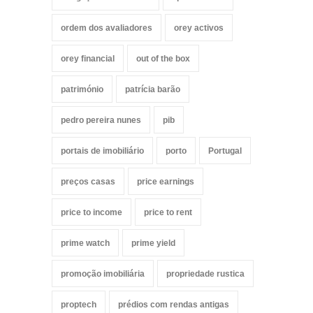
ordem dos avaliadores
orey activos
orey financial
out of the box
património
patrícia barão
pedro pereira nunes
pib
portais de imobiliário
porto
Portugal
preços casas
price earnings
price to income
price to rent
prime watch
prime yield
promoção imobiliária
propriedade rustica
proptech
prédios com rendas antigas