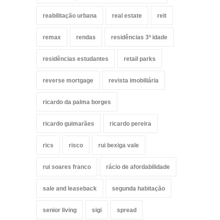
reabilitação urbana
real estate
reit
remax
rendas
residências 3ª idade
residências estudantes
retail parks
reverse mortgage
revista imobiliária
ricardo da palma borges
ricardo guimarães
ricardo pereira
rics
risco
rui bexiga vale
rui soares franco
rácio de afordabilidade
sale and leaseback
segunda habitação
senior living
sigi
spread