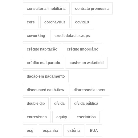
consultoria imobiliária
contrato promessa
core
coronavirus
covid19
coworking
credit default swaps
crédito habitação
crédito imobiliário
crédito mal-parado
cushman wakefield
dação em pagamento
discounted cash-flow
distressed assets
double dip
dívida
dívida pública
entrevistas
equity
escritórios
esg
espanha
estónia
EUA