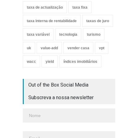
taxa de actualização
taxa fixa
taxa interna de rentabilidade
taxas de juro
taxa variável
tecnologia
turismo
uk
value-add
vender casa
vpt
wacc
yield
índices imobiliários
Out of the Box Social Media
Subscreva a nossa newsletter