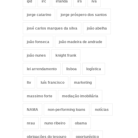
ipd
irc
irlanda
irs
iva
jorge catarino
jorge próspero dos santos
josé carlos marques da silva
joão abelha
joão fonseca
joão madeira de andrade
joão nunes
knight frank
lei arrendamento
lisboa
logística
ltv
luís francisco
marketing
massimo forte
mediação imobiliária
NAMA
non-performing loans
notícias
nrau
nuno ribeiro
obama
obrigações do tesouro
oportunístico