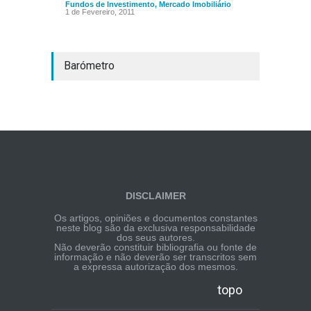
Fundos de Investimento
,
Mercado Imobiliário
1 de Fevereiro, 2011
Barómetro
DISCLAIMER
Os artigos, opiniões e documentos constantes
neste blog são da exclusiva responsabilidade
dos seus autores.
Não deverão constituir bibliografia ou fonte de
informação e não deverão ser transcritos sem
a expressa autorização dos mesmos.
topo