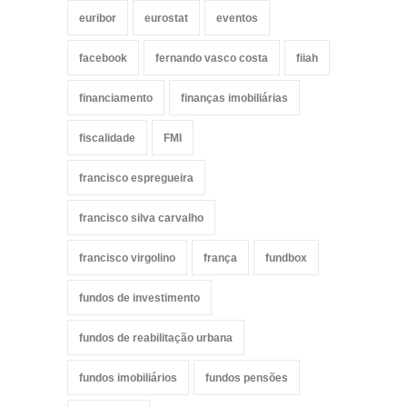
euribor
eurostat
eventos
facebook
fernando vasco costa
fiiah
financiamento
finanças imobiliárias
fiscalidade
FMI
francisco espregueira
francisco silva carvalho
francisco virgolino
frança
fundbox
fundos de investimento
fundos de reabilitação urbana
fundos imobiliários
fundos pensões