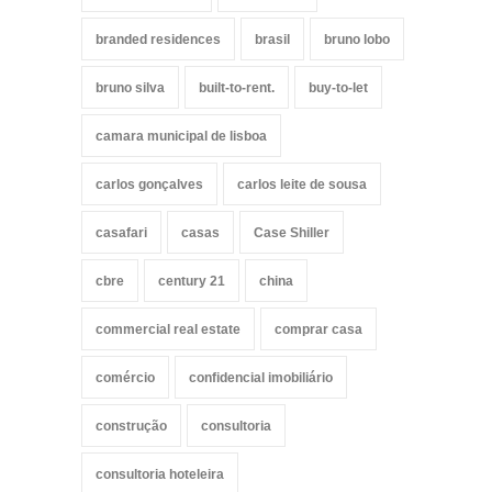
branded residences
brasil
bruno lobo
bruno silva
built-to-rent.
buy-to-let
camara municipal de lisboa
carlos gonçalves
carlos leite de sousa
casafari
casas
Case Shiller
cbre
century 21
china
commercial real estate
comprar casa
comércio
confidencial imobiliário
construção
consultoria
consultoria hoteleira