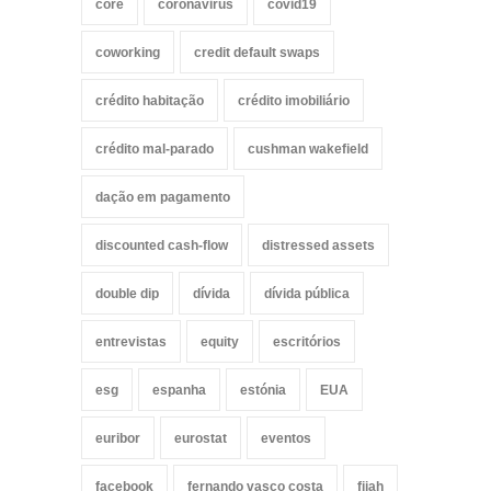
core
coronavirus
covid19
coworking
credit default swaps
crédito habitação
crédito imobiliário
crédito mal-parado
cushman wakefield
dação em pagamento
discounted cash-flow
distressed assets
double dip
dívida
dívida pública
entrevistas
equity
escritórios
esg
espanha
estónia
EUA
euribor
eurostat
eventos
facebook
fernando vasco costa
fiiah