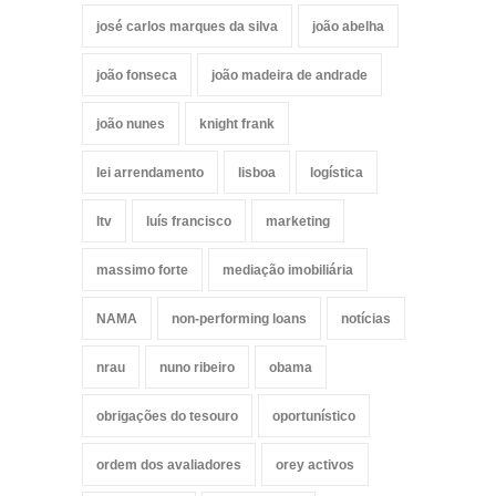
josé carlos marques da silva
joão abelha
joão fonseca
joão madeira de andrade
joão nunes
knight frank
lei arrendamento
lisboa
logística
ltv
luís francisco
marketing
massimo forte
mediação imobiliária
NAMA
non-performing loans
notícias
nrau
nuno ribeiro
obama
obrigações do tesouro
oportunístico
ordem dos avaliadores
orey activos