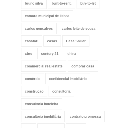
bruno silva
built-to-rent.
buy-to-let
camara municipal de lisboa
carlos gonçalves
carlos leite de sousa
casafari
casas
Case Shiller
cbre
century 21
china
commercial real estate
comprar casa
comércio
confidencial imobiliário
construção
consultoria
consultoria hoteleira
consultoria imobiliária
contrato promessa