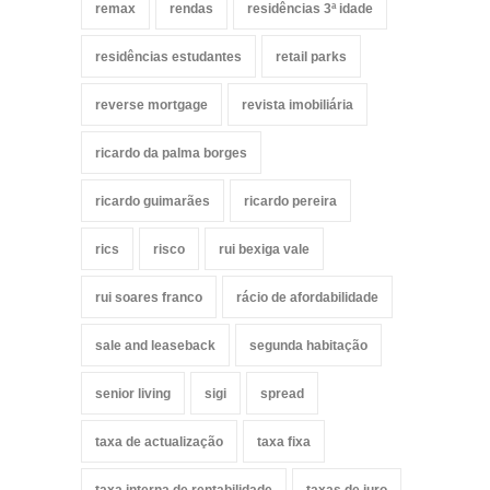
remax
rendas
residências 3ª idade
residências estudantes
retail parks
reverse mortgage
revista imobiliária
ricardo da palma borges
ricardo guimarães
ricardo pereira
rics
risco
rui bexiga vale
rui soares franco
rácio de afordabilidade
sale and leaseback
segunda habitação
senior living
sigi
spread
taxa de actualização
taxa fixa