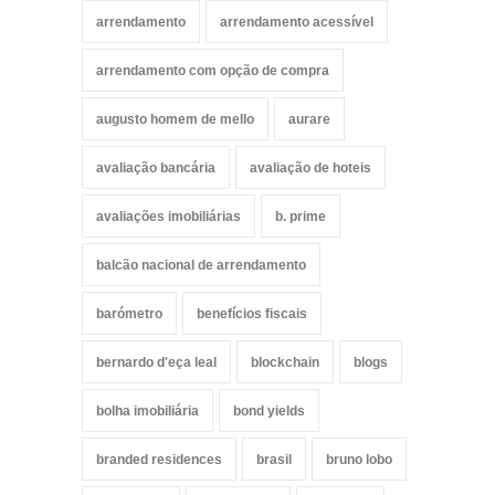
arrendamento
arrendamento acessível
arrendamento com opção de compra
augusto homem de mello
aurare
avaliação bancária
avaliação de hoteis
avaliações imobiliárias
b. prime
balcão nacional de arrendamento
barómetro
benefícios fiscais
bernardo d'eça leal
blockchain
blogs
bolha imobiliária
bond yields
branded residences
brasil
bruno lobo