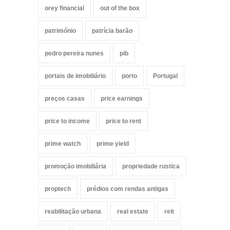
orey financial
out of the box
património
patrícia barão
pedro pereira nunes
pib
portais de imobiliário
porto
Portugal
preços casas
price earnings
price to income
price to rent
prime watch
prime yield
promoção imobiliária
propriedade rustica
proptech
prédios com rendas antigas
reabilitação urbana
real estate
reit