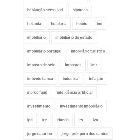
habitação acessível
hipoteca
holanda
hotelaria
hotéis
imi
imobiliário
imobiliário do estado
imobiliário portugal
imobiliário turístico
imposto de selo
impostos
imt
imóveis banca
industrial
inflação
inprop fund
inteligência artificial
investimento
investimento imobiliário
ipd
irc
irlanda
irs
iva
jorge catarino
jorge próspero dos santos