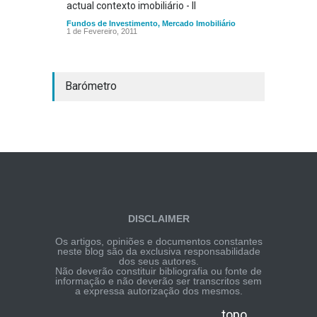
actual contexto imobiliário - II
Fundos de Investimento
,
Mercado Imobiliário
1 de Fevereiro, 2011
Barómetro
DISCLAIMER
Os artigos, opiniões e documentos constantes
neste blog são da exclusiva responsabilidade
dos seus autores.
Não deverão constituir bibliografia ou fonte de
informação e não deverão ser transcritos sem
a expressa autorização dos mesmos.
topo