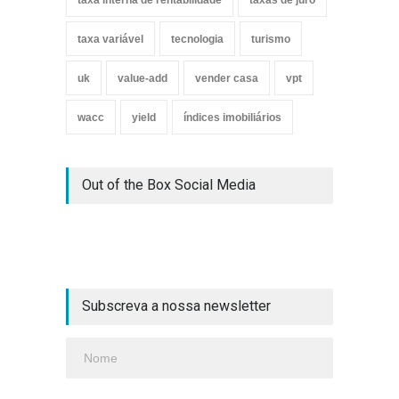
taxa interna de rentabilidade
taxas de juro
taxa variável
tecnologia
turismo
uk
value-add
vender casa
vpt
wacc
yield
índices imobiliários
Out of the Box Social Media
Subscreva a nossa newsletter