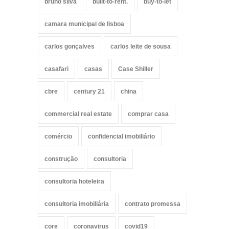
bruno silva
built-to-rent.
buy-to-let
camara municipal de lisboa
carlos gonçalves
carlos leite de sousa
casafari
casas
Case Shiller
cbre
century 21
china
commercial real estate
comprar casa
comércio
confidencial imobiliário
construção
consultoria
consultoria hoteleira
consultoria imobiliária
contrato promessa
core
coronavirus
covid19