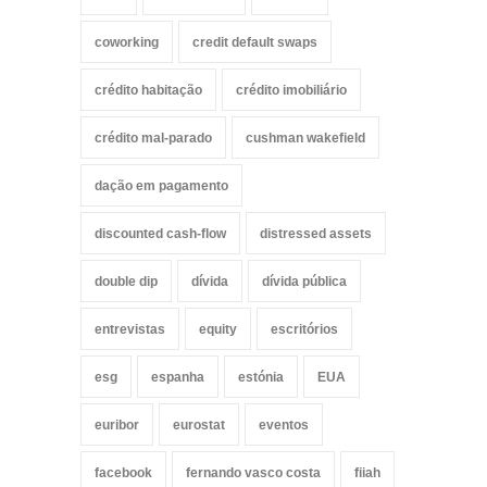
coworking
credit default swaps
crédito habitação
crédito imobiliário
crédito mal-parado
cushman wakefield
dação em pagamento
discounted cash-flow
distressed assets
double dip
dívida
dívida pública
entrevistas
equity
escritórios
esg
espanha
estónia
EUA
euribor
eurostat
eventos
facebook
fernando vasco costa
fiiah