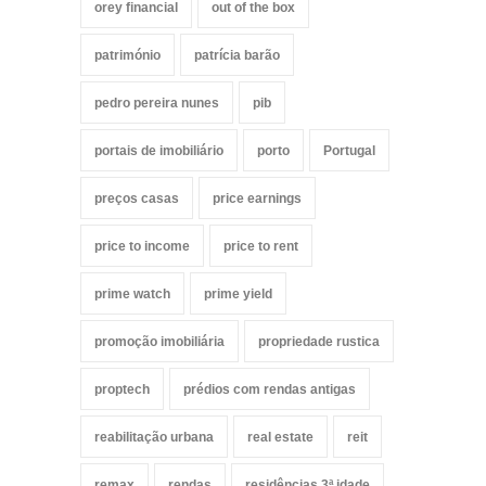
orey financial
out of the box
património
patrícia barão
pedro pereira nunes
pib
portais de imobiliário
porto
Portugal
preços casas
price earnings
price to income
price to rent
prime watch
prime yield
promoção imobiliária
propriedade rustica
proptech
prédios com rendas antigas
reabilitação urbana
real estate
reit
remax
rendas
residências 3ª idade