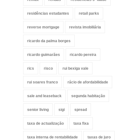
residências estudantes
retail parks
reverse mortgage
revista imobiliária
ricardo da palma borges
ricardo guimarães
ricardo pereira
rics
risco
rui bexiga vale
rui soares franco
rácio de afordabilidade
sale and leaseback
segunda habitação
senior living
sigi
spread
taxa de actualização
taxa fixa
taxa interna de rentabilidade
taxas de juro