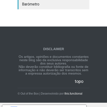
Barómetro
DISCLAIMER
Os artigos, opiniões e documentos constantes
neste blog são da exclusiva responsabilidade
dos seus autores.
Não deverão constituir bibliografia ou fonte de
informação e não deverão ser transcritos sem
a expressa autorização dos mesmos.
topo
© Out of the Box | Desenvolvido por
this.functional