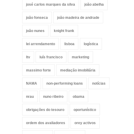
josé carlos marques da silva
joão abelha
joão fonseca
joão madeira de andrade
joão nunes
knight frank
lei arrendamento
lisboa
logística
ltv
luís francisco
marketing
massimo forte
mediação imobiliária
NAMA
non-performing loans
notícias
nrau
nuno ribeiro
obama
obrigações do tesouro
oportunístico
ordem dos avaliadores
orey activos