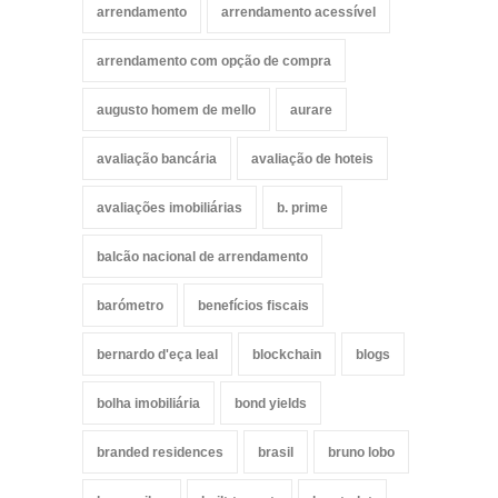
arrendamento
arrendamento acessível
arrendamento com opção de compra
augusto homem de mello
aurare
avaliação bancária
avaliação de hoteis
avaliações imobiliárias
b. prime
balcão nacional de arrendamento
barómetro
benefícios fiscais
bernardo d'eça leal
blockchain
blogs
bolha imobiliária
bond yields
branded residences
brasil
bruno lobo