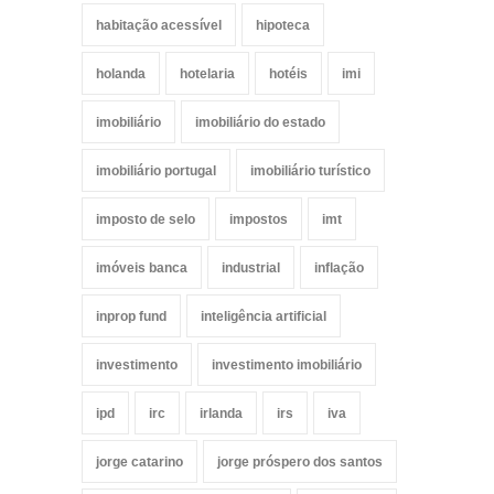
habitação acessível
hipoteca
holanda
hotelaria
hotéis
imi
imobiliário
imobiliário do estado
imobiliário portugal
imobiliário turístico
imposto de selo
impostos
imt
imóveis banca
industrial
inflação
inprop fund
inteligência artificial
investimento
investimento imobiliário
ipd
irc
irlanda
irs
iva
jorge catarino
jorge próspero dos santos