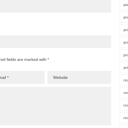
po
pr
pr
pr
pr
red fields are marked with *
pr
re
re
re
re