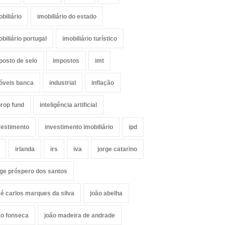
obiliário
imobiliário do estado
obiliário portugal
imobiliário turístico
posto de selo
impostos
imt
óveis banca
industrial
inflação
prop fund
inteligência artificial
vestimento
investimento imobiliário
ipd
irlanda
irs
iva
jorge catarino
rge próspero dos santos
sé carlos marques da silva
joão abelha
ão fonseca
joão madeira de andrade