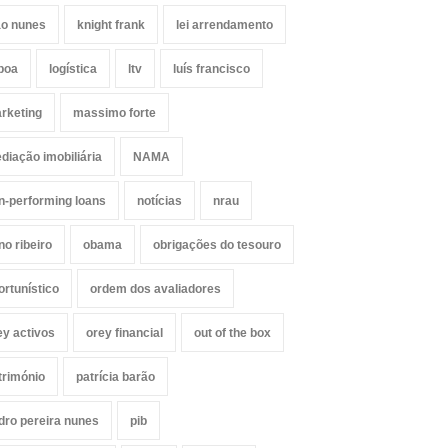
ão nunes
knight frank
lei arrendamento
sboa
logística
ltv
luís francisco
rketing
massimo forte
diação imobiliária
NAMA
n-performing loans
notícias
nrau
no ribeiro
obama
obrigações do tesouro
ortunístico
ordem dos avaliadores
ey activos
orey financial
out of the box
trimónio
patrícia barão
dro pereira nunes
pib