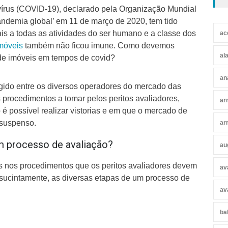
vírus (COVID-19), declarado pela Organização Mundial
demia global’ em 11 de março de 2020, tem tido
is a todas as atividades do ser humano e a classe dos
ac
imóveis
também não ficou imune. Como devemos
al
 de imóveis em tempos de covid?
an
gido entre os diversos operadores do mercado das
 procedimentos a tomar pelos peritos avaliadores,
ar
é possível realizar vistorias e em que o mercado de
 suspenso.
ar
m processo de avaliação?
au
s nos procedimentos que os peritos avaliadores devem
av
 sucintamente, as diversas etapas de um processo de
av
ba