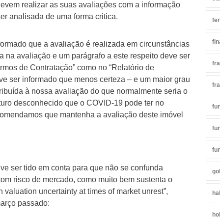
devem realizar as suas avaliações com a informação
er analisada de uma forma critica.
fe
fi
nformado que a avaliação é realizada em circunstâncias
a na avaliação e um parágrafo a este respeito deve ser
fr
ermos de Contratação” como no “Relatório de
eve ser informado que menos certeza – e um maior grau
fr
tribuída à nossa avaliação do que normalmente seria o
uturo desconhecido que o COVID-19 pode ter no
fu
ecomendamos que mantenha a avaliação deste imóvel
fu
fu
ve ser tido em conta para que não se confunda
go
 com risco de mercado, como muito bem sustenta o
valuation uncertainty at times of market unrest”,
ha
arço passado:
ho