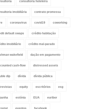
nsultoria
consultoria hoteleira
nsultoria imobiliária
contrato promessa
re
coronavirus
covid19
coworking
edit default swaps
crédito habitação
édito imobiliário
crédito mal-parado
shman wakefield
dação em pagamento
scounted cash-flow
distressed assets
uble dip
dívida
dívida pública
trevistas
equity
escritórios
esg
panha
estónia
EUA
euribor
rostat
eventos
facebook