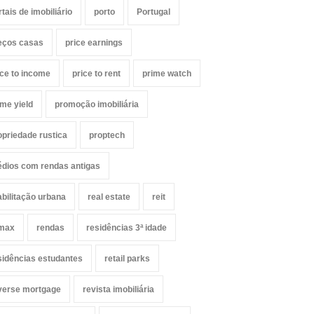
rtais de imobiliário
porto
Portugal
eços casas
price earnings
ice to income
price to rent
prime watch
ime yield
promoção imobiliária
opriedade rustica
proptech
édios com rendas antigas
abilitação urbana
real estate
reit
max
rendas
residências 3ª idade
sidências estudantes
retail parks
verse mortgage
revista imobiliária