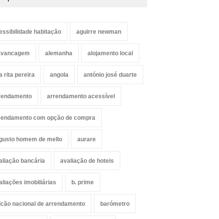
essibilidade habitação
aguirre newman
avancagem
alemanha
alojamento local
a rita pereira
angola
antónio josé duarte
rendamento
arrendamento acessível
rendamento com opção de compra
gusto homem de mello
aurare
aliação bancária
avaliação de hoteis
aliações imobiliárias
b. prime
lcão nacional de arrendamento
barómetro