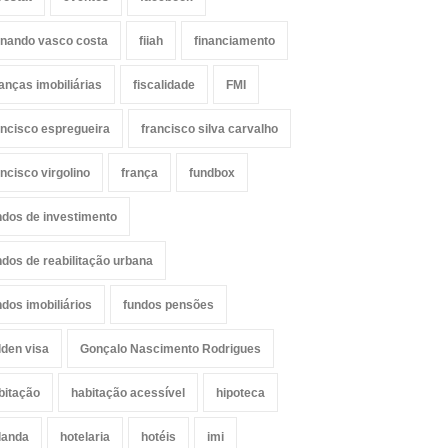
rnando vasco costa
fiiah
financiamento
nanças imobiliárias
fiscalidade
FMI
ancisco espregueira
francisco silva carvalho
ancisco virgolino
frança
fundbox
ndos de investimento
ndos de reabilitação urbana
ndos imobiliários
fundos pensões
lden visa
Gonçalo Nascimento Rodrigues
bitação
habitação acessível
hipoteca
landa
hotelaria
hotéis
imi