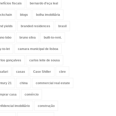
nefícios fiscais
bernardo d'eça leal
ockchain
blogs
bolha imobiliária
nd yields
branded residences
brasil
uno lobo
bruno silva
built-to-rent.
y-to-let
camara municipal de lisboa
rlos gonçalves
carlos leite de sousa
safari
casas
Case Shiller
cbre
ntury 21
china
commercial real estate
mprar casa
comércio
nfidencial imobiliário
construção