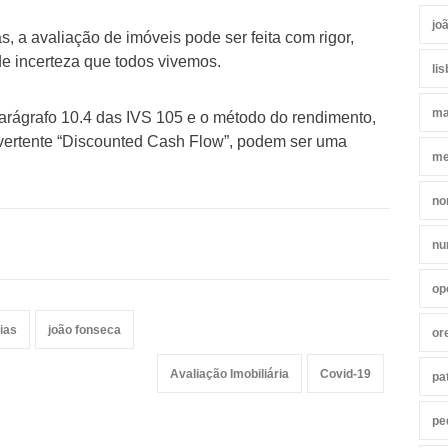
jo
, a avaliação de imóveis pode ser feita com rigor,
e incerteza que todos vivemos.
li
ma
ágrafo 10.4 das IVS 105 e o método do rendimento,
ertente “Discounted Cash Flow”, podem ser uma
me
no
nu
op
ias
joão fonseca
or
Avaliação Imobiliária
Covid-19
pa
pe