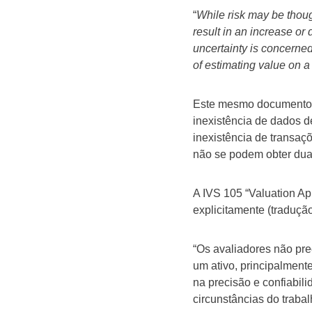
“
While risk may be thoug
result in an increase or 
uncertainty is concerned 
of estimating value on a
Este mesmo documento 
inexistência de dados d
inexistência de transaçõ
não se podem obter dua
A IVS 105 “Valuation Ap
explicitamente (traduçã
“Os avaliadores não pre
um ativo, principalment
na precisão e confiabil
circunstâncias do trabal