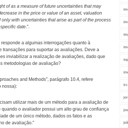
ht of as a measure of future uncertainties that may
im
decrease in the price or value of an asset, valuation
only with uncertainties that arise as part of the process
im
 specific date
.”.
im
responde a algumas interrogações quanto à
im
e transações para suportar as avaliações. Deve a
es inviabilizar a realização de avaliações, dado que
in
s metodologias de avaliação?
in
proaches and Methods”, parágrafo 10.4, refere
irc
o nossa):
jo
cisam utilizar mais de um método para a avaliação de
e quando o avaliador possui um alto grau de confiança
jo
idade de um único método, dados os fatos e as
ho de avaliação.”
jo