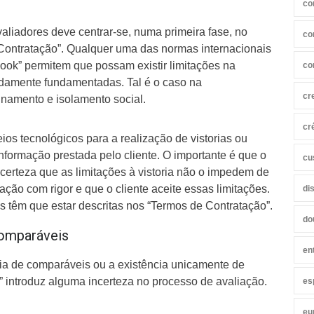
co
valiadores deve centrar-se, numa primeira fase, no
co
ontratação”. Qualquer uma das normas internacionais
ook” permitem que possam existir limitações na
co
idamente fundamentadas. Tal é o caso na
cr
inamento e isolamento social.
cr
ios tecnológicos para a realização de vistorias ou
formação prestada pelo cliente. O importante é que o
cu
 certeza que as limitações à vistoria não o impedem de
iação com rigor e que o cliente aceite essas limitações.
di
as têm que estar descritas nos “Termos de Contratação”.
do
comparáveis
en
cia de comparáveis ou a existência unicamente de
 introduz alguma incerteza no processo de avaliação.
es
eu