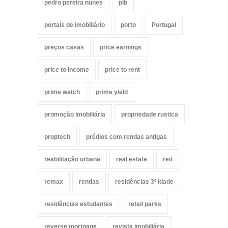
pedro pereira nunes
pib
portais de imobiliário
porto
Portugal
preços casas
price earnings
price to income
price to rent
prime watch
prime yield
promoção imobiliária
propriedade rustica
proptech
prédios com rendas antigas
reabilitação urbana
real estate
reit
remax
rendas
residências 3ª idade
residências estudantes
retail parks
reverse mortgage
revista imobiliária