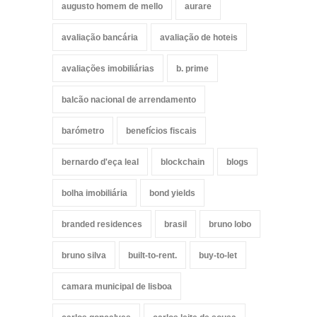
augusto homem de mello
aurare
avaliação bancária
avaliação de hoteis
avaliações imobiliárias
b. prime
balcão nacional de arrendamento
barómetro
benefícios fiscais
bernardo d'eça leal
blockchain
blogs
bolha imobiliária
bond yields
branded residences
brasil
bruno lobo
bruno silva
built-to-rent.
buy-to-let
camara municipal de lisboa