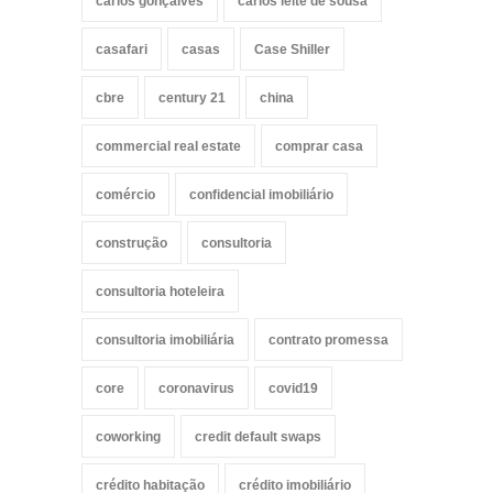
carlos gonçalves
carlos leite de sousa
casafari
casas
Case Shiller
cbre
century 21
china
commercial real estate
comprar casa
comércio
confidencial imobiliário
construção
consultoria
consultoria hoteleira
consultoria imobiliária
contrato promessa
core
coronavirus
covid19
coworking
credit default swaps
crédito habitação
crédito imobiliário