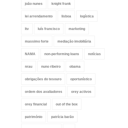
joão nunes
knight frank
lei arrendamento
lisboa
logística
ltv
luís francisco
marketing
massimo forte
mediação imobiliária
NAMA
non-performing loans
notícias
nrau
nuno ribeiro
obama
obrigações do tesouro
oportunístico
ordem dos avaliadores
orey activos
orey financial
out of the box
património
patrícia barão