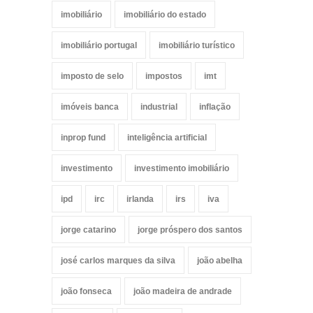
imobiliário
imobiliário do estado
imobiliário portugal
imobiliário turístico
imposto de selo
impostos
imt
imóveis banca
industrial
inflação
inprop fund
inteligência artificial
investimento
investimento imobiliário
ipd
irc
irlanda
irs
iva
jorge catarino
jorge próspero dos santos
josé carlos marques da silva
joão abelha
joão fonseca
joão madeira de andrade