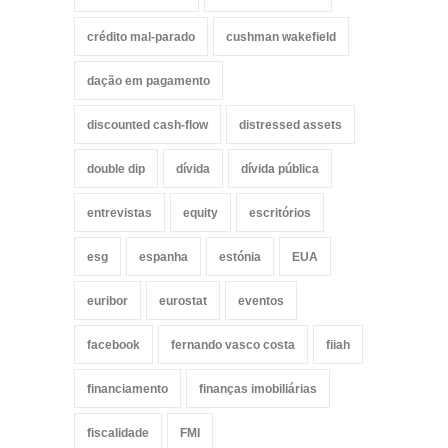
crédito mal-parado
cushman wakefield
dação em pagamento
discounted cash-flow
distressed assets
double dip
dívida
dívida pública
entrevistas
equity
escritórios
esg
espanha
estónia
EUA
euribor
eurostat
eventos
facebook
fernando vasco costa
fiiah
financiamento
finanças imobiliárias
fiscalidade
FMI