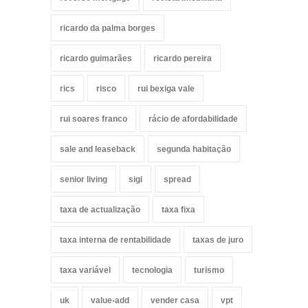
ricardo da palma borges
ricardo guimarães
ricardo pereira
rics
risco
rui bexiga vale
rui soares franco
rácio de afordabilidade
sale and leaseback
segunda habitação
senior living
sigi
spread
taxa de actualização
taxa fixa
taxa interna de rentabilidade
taxas de juro
taxa variável
tecnologia
turismo
uk
value-add
vender casa
vpt