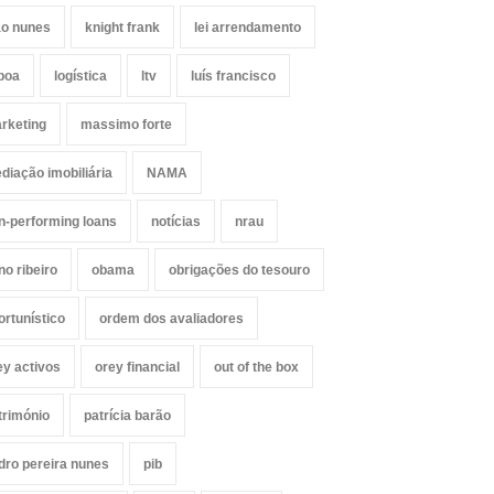
ão nunes
knight frank
lei arrendamento
sboa
logística
ltv
luís francisco
rketing
massimo forte
diação imobiliária
NAMA
n-performing loans
notícias
nrau
no ribeiro
obama
obrigações do tesouro
ortunístico
ordem dos avaliadores
ey activos
orey financial
out of the box
trimónio
patrícia barão
dro pereira nunes
pib