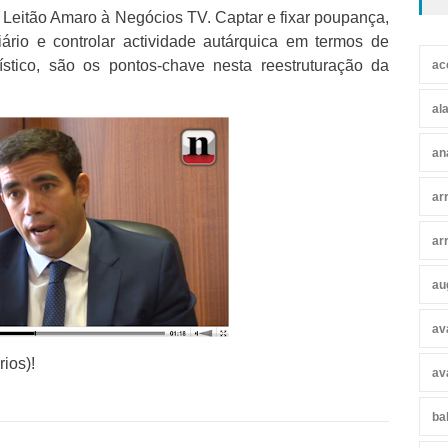
 Leitão Amaro à Negócios TV. Captar e fixar poupança,
liário e controlar actividade autárquica em termos de
ístico, são os pontos-chave nesta reestruturação da
ac
al
an
ar
ar
au
av
ios)!
av
ba