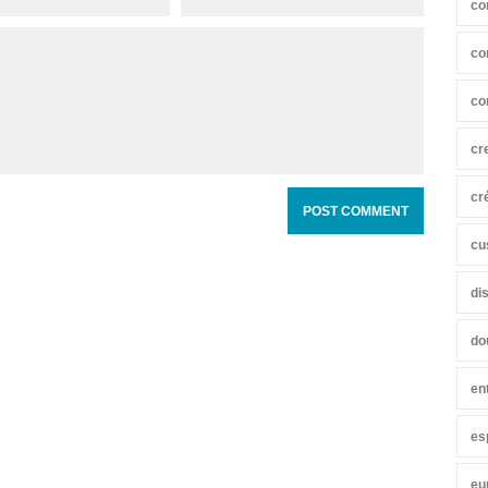
co
co
co
cr
cr
cu
di
do
en
es
eu