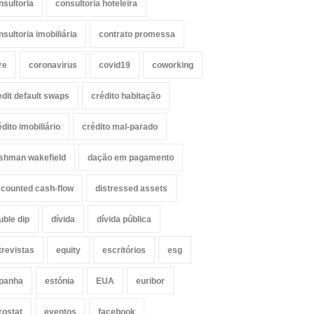
nsultoria
consultoria hoteleira
nsultoria imobiliária
contrato promessa
re
coronavirus
covid19
coworking
edit default swaps
crédito habitação
édito imobiliário
crédito mal-parado
shman wakefield
dação em pagamento
scounted cash-flow
distressed assets
uble dip
dívida
dívida pública
trevistas
equity
escritórios
esg
panha
estónia
EUA
euribor
rostat
eventos
facebook