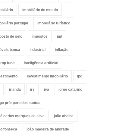
obiliário
imobiliário do estado
obiliário portugal
imobiliário turístico
posto de selo
impostos
imt
óveis banca
industrial
inflação
prop fund
inteligência artificial
vestimento
investimento imobiliário
ipd
irlanda
irs
iva
jorge catarino
rge próspero dos santos
sé carlos marques da silva
joão abelha
ão fonseca
joão madeira de andrade