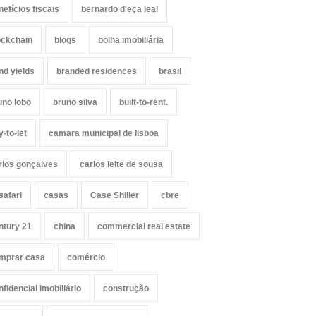
nefícios fiscais
bernardo d'eça leal
ockchain
blogs
bolha imobiliária
nd yields
branded residences
brasil
uno lobo
bruno silva
built-to-rent.
y-to-let
camara municipal de lisboa
rlos gonçalves
carlos leite de sousa
safari
casas
Case Shiller
cbre
ntury 21
china
commercial real estate
mprar casa
comércio
nfidencial imobiliário
construção