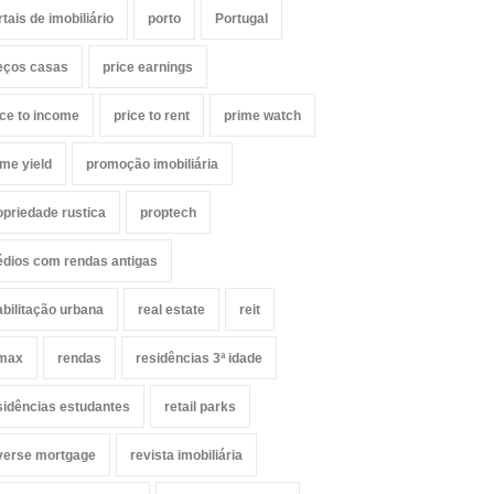
rtais de imobiliário
porto
Portugal
eços casas
price earnings
ice to income
price to rent
prime watch
ime yield
promoção imobiliária
opriedade rustica
proptech
édios com rendas antigas
abilitação urbana
real estate
reit
max
rendas
residências 3ª idade
sidências estudantes
retail parks
verse mortgage
revista imobiliária