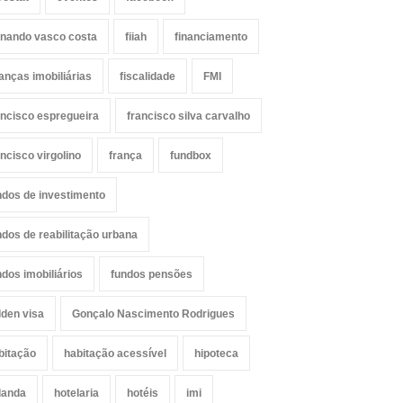
rnando vasco costa
fiiah
financiamento
nanças imobiliárias
fiscalidade
FMI
ancisco espregueira
francisco silva carvalho
ancisco virgolino
frança
fundbox
ndos de investimento
ndos de reabilitação urbana
ndos imobiliários
fundos pensões
lden visa
Gonçalo Nascimento Rodrigues
bitação
habitação acessível
hipoteca
landa
hotelaria
hotéis
imi