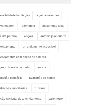
essibilidade habitação
aguirre newman
avancagem
alemanha
alojamento local
a rita pereira
angola
antónio josé duarte
rendamento
arrendamento acessível
rendamento com opção de compra
gusto homem de mello
aurare
aliação bancária
avaliação de hoteis
aliações imobiliárias
b. prime
lcão nacional de arrendamento
barómetro