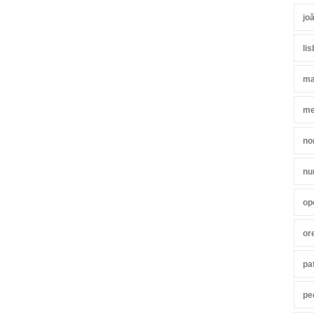
jo
li
ma
me
no
nu
op
or
pa
pe