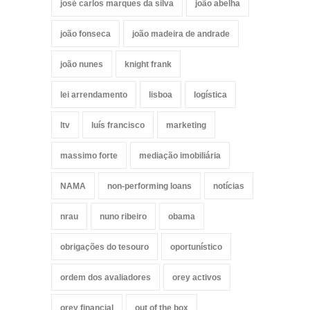
josé carlos marques da silva
joão abelha
joão fonseca
joão madeira de andrade
joão nunes
knight frank
lei arrendamento
lisboa
logística
ltv
luís francisco
marketing
massimo forte
mediação imobiliária
NAMA
non-performing loans
notícias
nrau
nuno ribeiro
obama
obrigações do tesouro
oportunístico
ordem dos avaliadores
orey activos
orey financial
out of the box