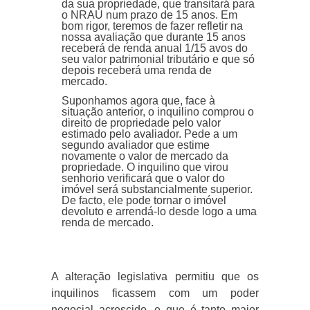
da sua propriedade, que transitará para
o NRAU num prazo de 15 anos. Em
bom rigor, teremos de fazer refletir na
nossa avaliação que durante 15 anos
receberá de renda anual 1/15 avos do
seu valor patrimonial tributário e que só
depois receberá uma renda de
mercado.
Suponhamos agora que, face à
situação anterior, o inquilino comprou o
direito de propriedade pelo valor
estimado pelo avaliador. Pede a um
segundo avaliador que estime
novamente o valor de mercado da
propriedade. O inquilino que virou
senhorio verificará que o valor do
imóvel será substancialmente superior.
De facto, ele pode tornar o imóvel
devoluto e arrendá-lo desde logo a uma
renda de mercado.
A alteração legislativa permitiu que os
inquilinos ficassem com um poder
negocial acrescido, e que é tanto maior