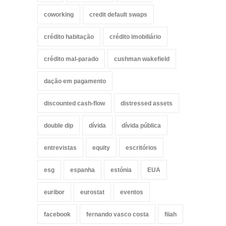
coworking
credit default swaps
crédito habitação
crédito imobiliário
crédito mal-parado
cushman wakefield
dação em pagamento
discounted cash-flow
distressed assets
double dip
dívida
dívida pública
entrevistas
equity
escritórios
esg
espanha
estónia
EUA
euribor
eurostat
eventos
facebook
fernando vasco costa
fiiah