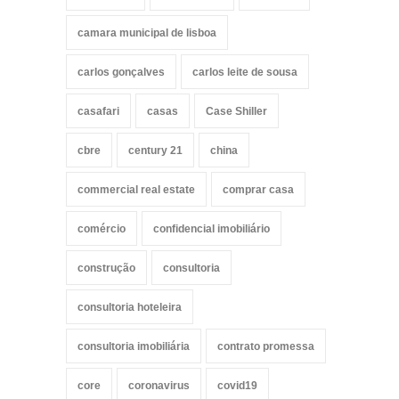
camara municipal de lisboa
carlos gonçalves
carlos leite de sousa
casafari
casas
Case Shiller
cbre
century 21
china
commercial real estate
comprar casa
comércio
confidencial imobiliário
construção
consultoria
consultoria hoteleira
consultoria imobiliária
contrato promessa
core
coronavirus
covid19