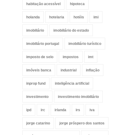
habitação acessível
hipoteca
holanda
hotelaria
hotéis
imi
imobiliário
imobiliário do estado
imobiliário portugal
imobiliário turístico
imposto de selo
impostos
imt
imóveis banca
industrial
inflação
inprop fund
inteligência artificial
investimento
investimento imobiliário
ipd
irc
irlanda
irs
iva
jorge catarino
jorge próspero dos santos