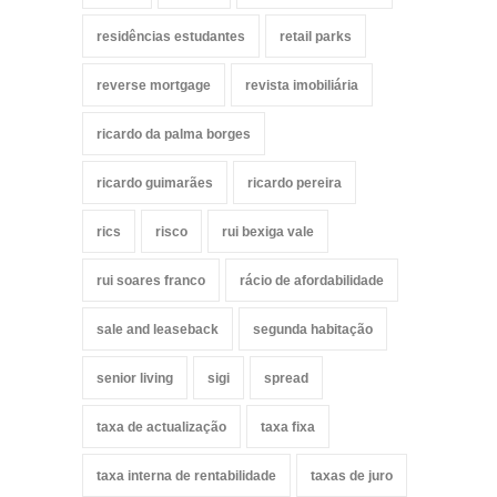
residências estudantes
retail parks
reverse mortgage
revista imobiliária
ricardo da palma borges
ricardo guimarães
ricardo pereira
rics
risco
rui bexiga vale
rui soares franco
rácio de afordabilidade
sale and leaseback
segunda habitação
senior living
sigi
spread
taxa de actualização
taxa fixa
taxa interna de rentabilidade
taxas de juro