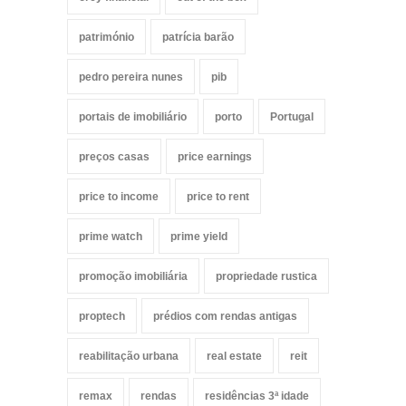
património
patrícia barão
pedro pereira nunes
pib
portais de imobiliário
porto
Portugal
preços casas
price earnings
price to income
price to rent
prime watch
prime yield
promoção imobiliária
propriedade rustica
proptech
prédios com rendas antigas
reabilitação urbana
real estate
reit
remax
rendas
residências 3ª idade