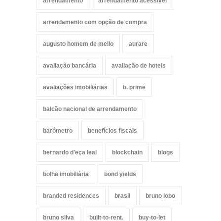
arrendamento
arrendamento acessível
arrendamento com opção de compra
augusto homem de mello
aurare
avaliação bancária
avaliação de hoteis
avaliações imobiliárias
b. prime
balcão nacional de arrendamento
barómetro
benefícios fiscais
bernardo d'eça leal
blockchain
blogs
bolha imobiliária
bond yields
branded residences
brasil
bruno lobo
bruno silva
built-to-rent.
buy-to-let