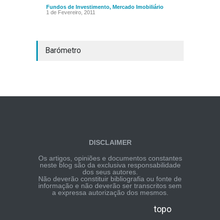
Fundos de Investimento
,
Mercado Imobiliário
1 de Fevereiro, 2011
Barómetro
DISCLAIMER
Os artigos, opiniões e documentos constantes
neste blog são da exclusiva responsabilidade
dos seus autores.
Não deverão constituir bibliografia ou fonte de
informação e não deverão ser transcritos sem
a expressa autorização dos mesmos.
topo