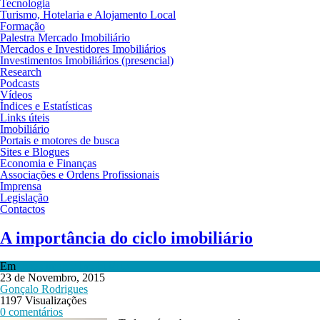
Tecnologia
Turismo, Hotelaria e Alojamento Local
Formação
Palestra Mercado Imobiliário
Mercados e Investidores Imobiliários
Investimentos Imobiliários (presencial)
Research
Podcasts
Vídeos
Índices e Estatísticas
Links úteis
Imobiliário
Portais e motores de busca
Sites e Blogues
Economia e Finanças
Associações e Ordens Profissionais
Imprensa
Legislação
Contactos
A importância do ciclo imobiliário
Em
Investimento Imobiliário
23 de Novembro, 2015
Gonçalo Rodrigues
1197 Visualizações
0 comentários