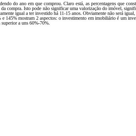
ndendo do ano em que comprou. Claro está, as percentagens que cons
 compra. Isto pode não significar uma valorização do imóvel, significa
icamente igual a ter investido há 11-15 anos. Obviamente não será igual
 e 145% mostram 2 aspectos: o investimento em imobiliário é um invest
m superior a uns 60%-70%.