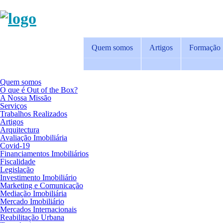
Quem somos
Artigos
Formação
Quem somos
O que é Out of the Box?
A Nossa Missão
Serviços
Trabalhos Realizados
Artigos
Arquitectura
Avaliação Imobiliária
Covid-19
Financiamentos Imobiliários
Fiscalidade
Legislação
Investimento Imobiliário
Marketing e Comunicação
Mediação Imobiliária
Mercado Imobiliário
Mercados Internacionais
Reabilitação Urbana